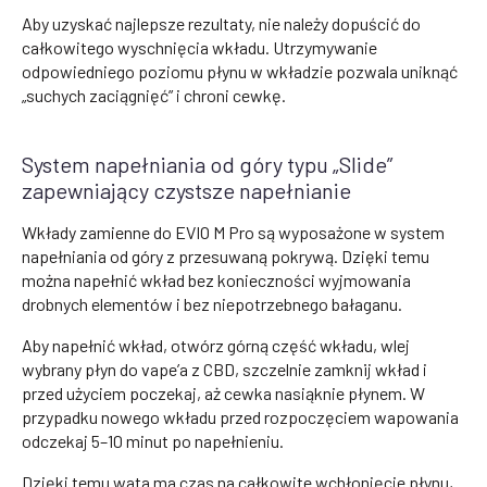
Aby uzyskać najlepsze rezultaty, nie należy dopuścić do
całkowitego wyschnięcia wkładu. Utrzymywanie
odpowiedniego poziomu płynu w wkładzie pozwala uniknąć
„suchych zaciągnięć” i chroni cewkę.
System napełniania od góry typu „Slide”
zapewniający czystsze napełnianie
Wkłady zamienne do EVIO M Pro są wyposażone w system
napełniania od góry z przesuwaną pokrywą. Dzięki temu
można napełnić wkład bez konieczności wyjmowania
drobnych elementów i bez niepotrzebnego bałaganu.
Aby napełnić wkład, otwórz górną część wkładu, wlej
wybrany płyn do vape’a z CBD, szczelnie zamknij wkład i
przed użyciem poczekaj, aż cewka nasiąknie płynem. W
przypadku nowego wkładu przed rozpoczęciem wapowania
odczekaj 5–10 minut po napełnieniu.
Dzięki temu wata ma czas na całkowite wchłonięcie płynu,