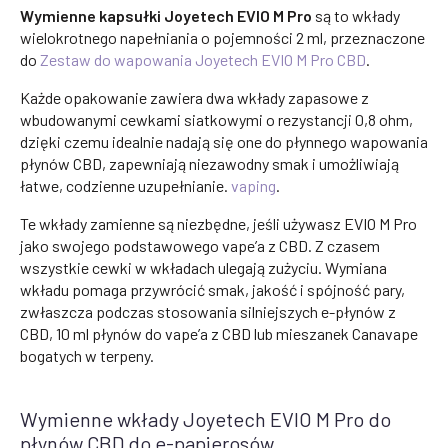
Wymienne kapsułki Joyetech EVIO M Pro
są to wkłady
wielokrotnego napełniania o pojemności 2 ml, przeznaczone
do
Zestaw do wapowania Joyetech EVIO M Pro CBD
.
Każde opakowanie zawiera dwa wkłady zapasowe z
wbudowanymi cewkami siatkowymi o rezystancji 0,8 ohm,
dzięki czemu idealnie nadają się one do płynnego wapowania
płynów CBD, zapewniają niezawodny smak i umożliwiają
łatwe, codzienne uzupełnianie.
vaping
.
Te wkłady zamienne są niezbędne, jeśli używasz EVIO M Pro
jako swojego podstawowego vape’a z CBD. Z czasem
wszystkie cewki w wkładach ulegają zużyciu. Wymiana
wkładu pomaga przywrócić smak, jakość i spójność pary,
zwłaszcza podczas stosowania silniejszych e-płynów z
CBD, 10 ml płynów do vape’a z CBD lub mieszanek Canavape
bogatych w terpeny.
Wymienne wkłady Joyetech EVIO M Pro do
płynów CBD do e-papierosów