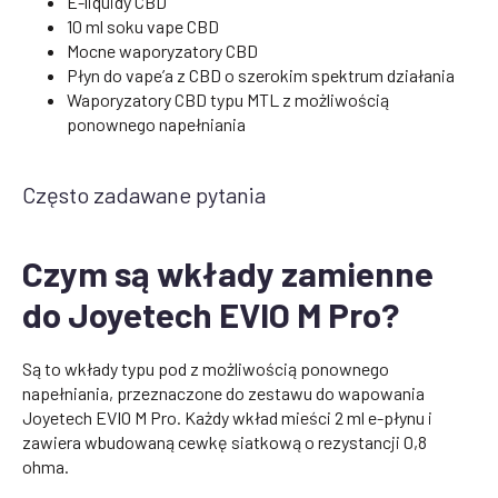
E-liquidy CBD
10 ml soku vape CBD
Mocne waporyzatory CBD
Płyn do vape’a z CBD o szerokim spektrum działania
Waporyzatory CBD typu MTL z możliwością
ponownego napełniania
Często zadawane pytania
Czym są wkłady zamienne
do Joyetech EVIO M Pro?
Są to wkłady typu pod z możliwością ponownego
napełniania, przeznaczone do zestawu do wapowania
Joyetech EVIO M Pro. Każdy wkład mieści 2 ml e-płynu i
zawiera wbudowaną cewkę siatkową o rezystancji 0,8
ohma.