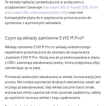
Te wkłady najlepiej sprawdzają się w połączeniu z
urządzeniami Canavape
Sok vape CBD
,
E-liquidy CBD
,
10 ml
soku vape CBD
,
silne waporyzatory CBD
oraz inne
kompatybilne płyny do e-papierosów przeznaczone do
systemów z wymiennymi wkładami.
Czym są wkłady zamienne EVIO M Pro?
Wkłady zamienne EVIO M Pro to wkłady wielokrotnego
napełniania przeznaczone do zestawu do wapowania
Joyetech EVIO M Pro. Służą one do przechowywania e-płynu
z CBD i zawierają wbudowaną cewkę, która podgrzewa płyn,
zamieniając go w parę.
Ponieważ cewka jest wbudowana w wkład, konserwacja jest
prosta. Nie trzeba wymieniać drobnych elementów cewki ani
niczego przebudowywać. Gdy wkład zacznie tracić smak,
wytwarzać mniej oparów lub mieć posmak spalenizny, należy
go wymienić na nowy wkład z tego opakowania.