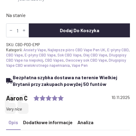
Na stanie
Ilość
wymiennych
Dodaj Do Koszyka
kapsułek
Joyetech
EVIO
SKU:
CBD-POD-EMP
M
Kategorii:
Anxiety Vape
,
Najlepsze pióro CBD Vape Pen UK
,
E-płyny CBD
,
Pro
CBD Vape
,
E-płyny CBD Vape
,
Sok CBD Vape
,
Olej CBD Vape
,
Długopisy
CBD Vape na niepokój
,
CBD Vapes
,
Owocowy sok CBD Vape
,
Długopisy
Vape CBD wielokrotnego napełniania
,
Vape Pen
Bezpłatna szybka dostawa na terenie Wielkiej
Brytanii przy zakupach powyżej 50 funtów
Rating: 5.0 out of 5 stars
Testimonial
Author:
Aaron C
Date:
10.11.2025
Text:
Very nice
Opis
Dodatkowe informacje
Analiza