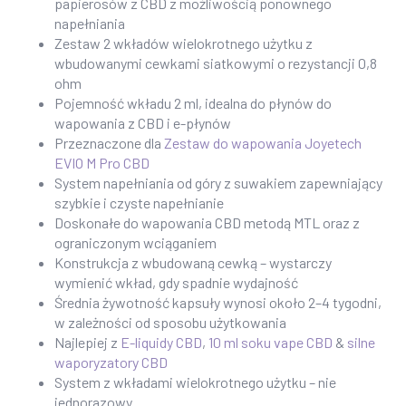
papierosów z CBD z możliwością ponownego
napełniania
Zestaw 2 wkładów wielokrotnego użytku z
wbudowanymi cewkami siatkowymi o rezystancji 0,8
ohm
Pojemność wkładu 2 ml, idealna do płynów do
wapowania z CBD i e-płynów
Przeznaczone dla
Zestaw do wapowania Joyetech
EVIO M Pro CBD
System napełniania od góry z suwakiem zapewniający
szybkie i czyste napełnianie
Doskonałe do wapowania CBD metodą MTL oraz z
ograniczonym wciąganiem
Konstrukcja z wbudowaną cewką – wystarczy
wymienić wkład, gdy spadnie wydajność
Średnia żywotność kapsuły wynosi około 2–4 tygodni,
w zależności od sposobu użytkowania
Najlepiej z
E-liquidy CBD
,
10 ml soku vape CBD
&
silne
waporyzatory CBD
System z wkładami wielokrotnego użytku – nie
jednorazowy