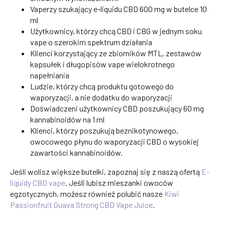
Vaperzy szukający e-liquidu CBD 600 mg w butelce 10
ml
Użytkownicy, którzy chcą CBD i CBG w jednym soku
vape o szerokim spektrum działania
Klienci korzystający ze zbiorników MTL, zestawów
kapsułek i długopisów vape wielokrotnego
napełniania
Ludzie, którzy chcą produktu gotowego do
waporyzacji, a nie dodatku do waporyzacji
Doświadczeni użytkownicy CBD poszukujący 60 mg
kannabinoidów na 1 ml
Klienci, którzy poszukują beznikotynowego,
owocowego płynu do waporyzacji CBD o wysokiej
zawartości kannabinoidów.
Jeśli wolisz większe butelki, zapoznaj się z naszą ofertą
E-
liquidy CBD vape
. Jeśli lubisz mieszanki owoców
egzotycznych, możesz również polubić nasze
Kiwi
Passionfruit Guava Strong CBD Vape Juice
.