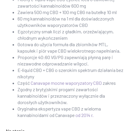
zawartości kannabinoidów 600 mg
Zawiera 500 mg CBD + 100 mg CBG na butelkę 10 ml
60 mg kannabinoidów na 1 ml dla doświadczonych
użytkowników waporyzatorów CBD
Egzotyczny smak liczi z gładkim, orzeźwiającym,
chłodnym wykończeniem
Gotowa do użycia formuła dla zbiorników MTL,
kapsułek i piór vape CBD wielokrotnego napełniania.
Proporcje 40:60 VG/PG zapewniają płynną parę i
niezawodne odprowadzanie wilgoci.
E-liquid CBD + CBG o szerokim spektrum działania bez
nikotyny
Część
Canavape mocne waporyzatory CBD
zakres
Zgodny z brytyjskimi progami zawartości
kannabinoidów i przeznaczony wyłącznie dla
dorosłych użytkowników.
Oryginalna ekspertyza vape CBD z wieloma
kannabinoidami od Canavape
od 2014 r.
Na stanie