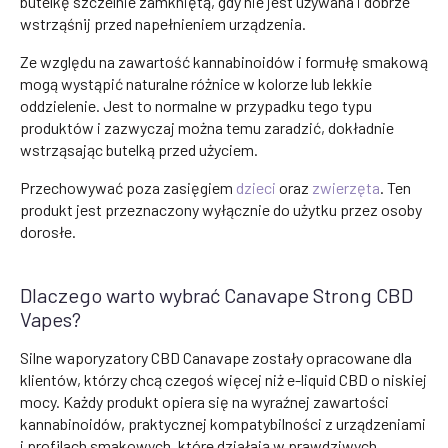
butelkę szczelnie zamkniętą, gdy nie jest używana i dobrze
wstrząśnij przed napełnieniem urządzenia.
Ze względu na zawartość kannabinoidów i formułę smakową
mogą wystąpić naturalne różnice w kolorze lub lekkie
oddzielenie. Jest to normalne w przypadku tego typu
produktów i zazwyczaj można temu zaradzić, dokładnie
wstrząsając butelką przed użyciem.
Przechowywać poza zasięgiem
dzieci
oraz
zwierzęta
. Ten
produkt jest przeznaczony wyłącznie do użytku przez osoby
dorosłe.
Dlaczego warto wybrać Canavape Strong CBD
Vapes?
Silne waporyzatory CBD Canavape zostały opracowane dla
klientów, którzy chcą czegoś więcej niż e-liquid CBD o niskiej
mocy. Każdy produkt opiera się na wyraźnej zawartości
kannabinoidów, praktycznej kompatybilności z urządzeniami
i profilach smakowych, które działają w prawdziwych