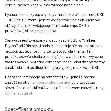
konfiguracjach vape wielokrotnego napełniania.
Lychee Iced łączy egzotyczny smak liczi z silną formułą CBD
+ CBG, dzięki czemu jest to wyjątkowa opcja dla klientów,
którzy chcą orzeźwiającego 10 ml soku vape CBD o
prawdziwej sile kannabinoidów.
Canavape jest związany z waporyzacją CBD w Wielkiej
Brytanii od 2014 roku i nadal koncentruje się na recepturze,
jakości, użyteczności i przejrzystości dla klienta. Ten
produkt odzwierciedla to podejście: wyraźna moc, wyraźne
zastosowanie, wyraźna kompatybilność i charakterystyczny
smak lodu liczi od długoletniej brytyjskiej marki vape CBD.
Dostępne informacje na temat testów i jakości można
znaleźć na stronie
raporty laboratoryjne
lub przeczytać
niezależne opinie klientów za pośrednictwem naszej strony
Opinie Trustpilot
.
Specyfikacja produktu