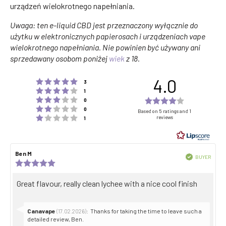
urządzeń wielokrotnego napełniania.
Uwaga: ten e-liquid CBD jest przeznaczony wyłącznie do
użytku w elektronicznych papierosach i urządzeniach vape
wielokrotnego napełniania. Nie powinien być używany ani
sprzedawany osobom poniżej
wiek
z 18.
4.0
Rating 5 out of 5 stars
votes
3
Rating 4 out of 5 stars
votes
1
Rating 3 out of 5 stars
Rating
votes
0
Rating 2 out of 5 stars
votes
4.0
0
Based on 5 ratings and 1
Rating 1 out of 5 stars
reviews
votes
1
out
of
5
Review
Ben M
Review
stars
Verified
BUYER
author:
date:
Review
Purch
rating:
date:
5.0
Review
Great flavour, really clean lychee with a nice cool finish
out
text:
of
5
stars
Reply
Canavape
:
Thanks for taking the time to leave such a
(17.02.2026)
from:
detailed review, Ben.