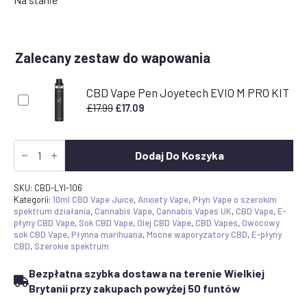
Zalecany zestaw do wapowania
CBD Vape Pen Joyetech EVIO M PRO KIT
Pierwotna
Aktualna
£
17.99
£
17.09
cena
cena
wynosiła:
wynosi:
Ilość
£17.99.
£17.09.
Lychee
Dodaj Do Koszyka
Iced
CBD
Vape
SKU:
CBD-LYI-106
E-
Kategorii:
10ml CBD Vape Juice
,
Anxiety Vape
,
Płyn Vape o szerokim
Liquid
spektrum działania
,
Cannabis Vape
,
Cannabis Vapes UK
,
CBD Vape
,
E-
600mg
płyny CBD Vape
,
Sok CBD Vape
,
Olej CBD Vape
,
CBD Vapes
,
Owocowy
|
sok CBD Vape
,
Płynna marihuana
,
Mocne waporyzatory CBD
,
E-płyny
Szerokie
CBD
,
Szerokie spektrum
spektrum
+
Bezpłatna szybka dostawa na terenie Wielkiej
CBG
Brytanii przy zakupach powyżej 50 funtów