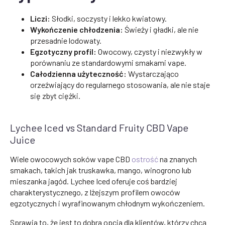
Liczi:
Słodki, soczysty i lekko kwiatowy.
Wykończenie chłodzenia:
Świeży i gładki, ale nie
przesadnie lodowaty.
Egzotyczny profil:
Owocowy, czysty i niezwykły w
porównaniu ze standardowymi smakami vape.
Całodzienna użyteczność:
Wystarczająco
orzeźwiający do regularnego stosowania, ale nie staje
się zbyt ciężki.
Lychee Iced vs Standard Fruity CBD Vape
Juice
Wiele owocowych soków vape CBD
ostrość
na znanych
smakach, takich jak truskawka, mango, winogrono lub
mieszanka jagód. Lychee Iced oferuje coś bardziej
charakterystycznego, z lżejszym profilem owoców
egzotycznych i wyrafinowanym chłodnym wykończeniem.
Sprawia to, że jest to dobra opcja dla klientów, którzy chcą