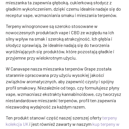
mieszanka ta zapewnia głęboką, cukierkową słodycz z
gładkim wykończeniem, dzięki czemu idealnie nadaje się do
receptur vape, wzmacniania smaku i mieszania terpenów.
Terpeny winogronowe są szeroko stosowane w
nowoczesnych produktach vape i CBD ze względu na ich
silny wpływ na smak i szeroką atrakcyjność. Ich głębia i
słodycz sprawiają, że idealnie nadają się do tworzenia
wyróżniających się produktów, które pozostają gładkie i
przyjemne przy wielokrotnym użyciu.
W Canavape nasza mieszanka terpenów Grape została
starannie opracowana przy użyciu wysokiej jakości
związków aromatycznych, aby zapewnić czysty i spójny
profil smakowy. Niezależnie od tego, czy formułujesz płyny
vape, wzmacniasz ekstrakty kannabinoidowe, czy tworzysz
niestandardowe mieszanki terpenów, profil ten zapewnia
niezawodną wydajność za każdym razem.
Ten produkt stanowi część naszej szerszej oferty
terpeny
kolekcja UK
i jest również zawarty w naszym
kup terpeny w