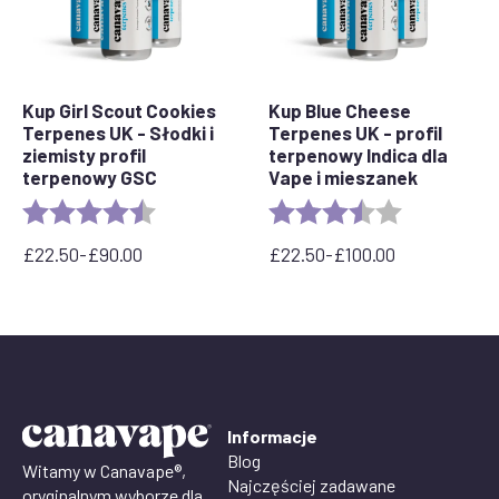
Kup Girl Scout Cookies
Kup Blue Cheese
Terpenes UK - Słodki i
Terpenes UK - profil
ziemisty profil
terpenowy Indica dla
terpenowy GSC
Vape i mieszanek
Rating:
4.3 out of 5 stars
Rating:
3.5 out of 5 
£
22.50
-
£
90.00
£
22.50
-
£
100.00
Zakres
Zakres
cen:
cen:
od
od
22,50
22,50
GBP
funta
do
do
90,00
100,00
GBP
funta
Informacje
Blog
Witamy w Canavape®,
Najczęściej zadawane
oryginalnym wyborze dla