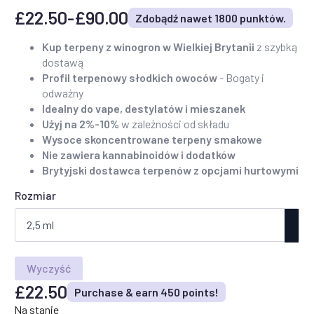
£
22.50
-
£
90.00
Zdobądź nawet 1800 punktów.
Zakres
cen:
Kup terpeny z winogron w Wielkiej Brytanii
z szybką
dostawą
od
Profil terpenowy słodkich owoców
- Bogaty i
22,50
odważny
GBP
Idealny do vape, destylatów i mieszanek
Użyj na 2%-10%
w zależności od składu
do
Wysoce skoncentrowane terpeny smakowe
90,00
Nie zawiera kannabinoidów i dodatków
Brytyjski dostawca terpenów z opcjami hurtowymi
GBP
Rozmiar
Wyczyść
£
22.50
Purchase & earn 450 points!
Na stanie