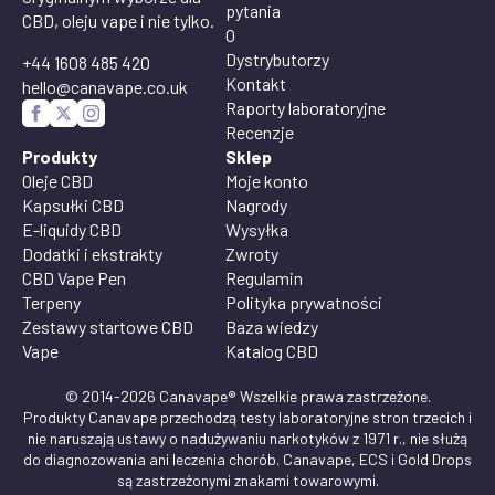
pytania
CBD, oleju vape i nie tylko.
O
Dystrybutorzy
+44 1608 485 420
Kontakt
hello@canavape.co.uk
Raporty laboratoryjne
Recenzje
Produkty
Sklep
Oleje CBD
Moje konto
Kapsułki CBD
Nagrody
E-liquidy CBD
Wysyłka
Dodatki i ekstrakty
Zwroty
CBD Vape Pen
Regulamin
Terpeny
Polityka prywatności
Zestawy startowe CBD
Baza wiedzy
Vape
Katalog CBD
© 2014-2026 Canavape® Wszelkie prawa zastrzeżone.
Produkty Canavape przechodzą testy laboratoryjne stron trzecich i
nie naruszają ustawy o nadużywaniu narkotyków z 1971 r., nie służą
do diagnozowania ani leczenia chorób. Canavape, ECS i Gold Drops
są zastrzeżonymi znakami towarowymi.