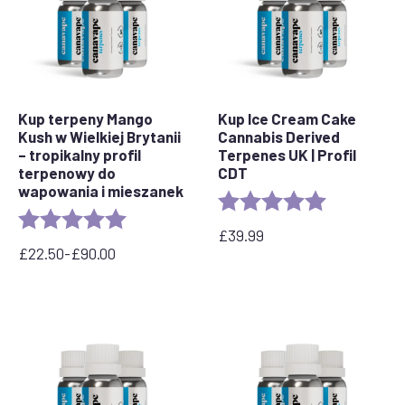
Kup terpeny Mango
Kup Ice Cream Cake
Kush w Wielkiej Brytanii
Cannabis Derived
– tropikalny profil
Terpenes UK | Profil
terpenowy do
CDT
wapowania i mieszanek
Rating:
5.0 out of 5 
Rating:
5.0 out of 5 stars
£
39.99
£
22.50
-
£
90.00
Zakres
cen:
od
22,50
GBP
do
90,00
GBP