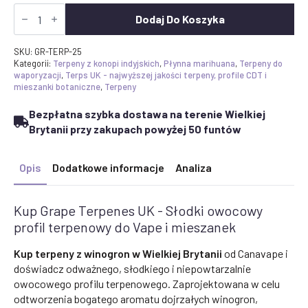
Ilość
Kup
Dodaj Do Koszyka
Grape
Terpenes
UK
SKU:
GR-TERP-25
-
Kategorii:
Terpeny z konopi indyjskich
,
Płynna marihuana
,
Terpeny do
Słodki
waporyzacji
,
Terps UK - najwyższej jakości terpeny, profile CDT i
owocowy
mieszanki botaniczne
,
Terpeny
profil
terpenowy
Bezpłatna szybka dostawa na terenie Wielkiej
dla
niestandardowych
Brytanii przy zakupach powyżej 50 funtów
mieszanek
Opis
Dodatkowe informacje
Analiza
Kup Grape Terpenes UK - Słodki owocowy
profil terpenowy do Vape i mieszanek
Kup terpeny z winogron w Wielkiej Brytanii
od Canavape i
doświadcz odważnego, słodkiego i niepowtarzalnie
owocowego profilu terpenowego. Zaprojektowana w celu
odtworzenia bogatego aromatu dojrzałych winogron,