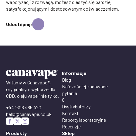
waporyzacji z rozwagą, możesz cieszyć się bardziej
satysfakcjonującym i dostosowanym doświadczeniem.
Udostępnij:
Informacje
Blog
Witamy w Canavape®,
Najczęściej zadawane
oryginalnym wyborze dla
pytania
CBD, oleju vape i nie tylko.
O
Dystrybutorzy
+44 1608 485 420
Kontakt
hello@canavape.co.uk
Raporty laboratoryjne
Recenzje
Produkty
Sklep