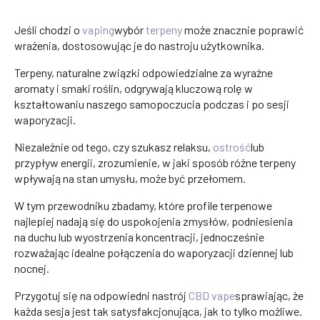
Jeśli chodzi o
vaping
wybór
terpeny
może znacznie poprawić
wrażenia, dostosowując je do nastroju użytkownika.
Terpeny, naturalne związki odpowiedzialne za wyraźne
aromaty i smaki roślin, odgrywają kluczową rolę w
kształtowaniu naszego samopoczucia podczas i po sesji
waporyzacji.
Niezależnie od tego, czy szukasz relaksu,
ostrość
lub
przypływ energii, zrozumienie, w jaki sposób różne terpeny
wpływają na stan umysłu, może być przełomem.
W tym przewodniku zbadamy, które profile terpenowe
najlepiej nadają się do uspokojenia zmysłów, podniesienia
na duchu lub wyostrzenia koncentracji, jednocześnie
rozważając idealne połączenia do waporyzacji dziennej lub
nocnej.
Przygotuj się na odpowiedni nastrój
CBD vape
sprawiając, że
każda sesja jest tak satysfakcjonująca, jak to tylko możliwe.