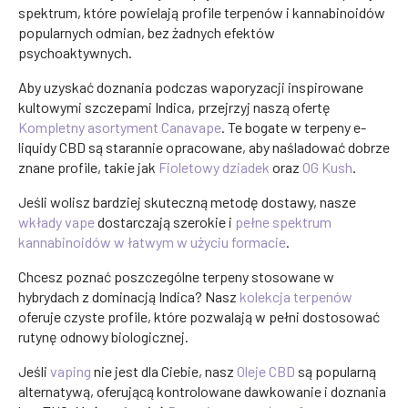
spektrum, które powielają profile terpenów i kannabinoidów
popularnych odmian, bez żadnych efektów
psychoaktywnych.
Aby uzyskać doznania podczas waporyzacji inspirowane
kultowymi szczepami Indica, przejrzyj naszą ofertę
Kompletny asortyment Canavape
. Te bogate w terpeny e-
liquidy CBD są starannie opracowane, aby naśladować dobrze
znane profile, takie jak
Fioletowy dziadek
oraz
OG Kush
.
Jeśli wolisz bardziej skuteczną metodę dostawy, nasze
wkłady vape
dostarczają szerokie i
pełne spektrum
kannabinoidów w łatwym w użyciu formacie
.
Chcesz poznać poszczególne terpeny stosowane w
hybrydach z dominacją Indica? Nasz
kolekcja terpenów
oferuje czyste profile, które pozwalają w pełni dostosować
rutynę odnowy biologicznej.
Jeśli
vaping
nie jest dla Ciebie, nasz
Oleje CBD
są popularną
alternatywą, oferującą kontrolowane dawkowanie i doznania