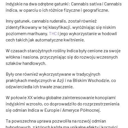
indyjskie na dwa odrębne gatunki: Cannabis sativa i Cannabis
indica, w oparciu o ich różnice fizyczne i geograficzne.
Inny gatunek, cannabis ruderalis, został również
zidentyfikowany w tej klasyfikacji, wyróżniając się niskim
poziomem marihuany.
THC
i jego wykorzystanie w hodowli
cech takich jak automatyczne kwitnienie.
W czasach starożytnych rośliny Indica były cenione za swoje
włókna i nasiona, przyczyniając się do rozwoju wczesnych
szlaków handlowych.
Były one również wykorzystywane w tradycyjnych
praktykach medycznych w Azji i na Bliskim Wschodzie, co
odzwierciedla ich trwałe znaczenie.
W połowie XX wieku globalne zainteresowanie konopiami
indyjskimi wzrosło, co doprowadziło do rozprzestrzenienia
się odmian Indica w Europie i Ameryce Północnej.
Ta powszechna uprawa pozwoliła na rozwój odmian
hybrydowych, z których każda ma unikalne efekty i korzyści.