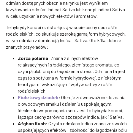
odmian dostępnych obecnie na rynku jest wynikiem
krzyżowania odmian Indica i Sativa lub konopi Indica i Sativa
w celu uzyskania nowych efektów i aromatów.
Te hybrydy konopi często łączą w sobie cechy obu roślin
rodzicielskich, co skutkuje szeroką gamą form hybrydowych,
w tym odmian z dominacją Indica i Sativa. Oto kilka dobrze
znanych przykładów:
Zorza polarna
: Znana z silnych efektów
relaksacyjnych i słodkiego, ziemistego aromatu, co
czyni ją ulubioną do łagodzenia stresu. Odmiana ta jest
często spotykana w formie hybrydowej, z niektórymi
fenotypami wykazującymi wpływ sativy z roślin
rodzicielskich.
Fioletowy dziadek
: Oferuje zrównoważone doznania
o owocowym smaku i działaniu uspokajającym,
idealne do wspomagania snu. Jest to hybryda konopi,
łącząca cechy zarówno szczepów Indica, jak i Sativa.
Afghan Kush
: Czysta odmiana Indica znana ze swoich
uspokajających efektów i zdolności do łagodzenia bólu