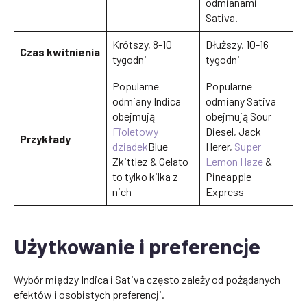
odmianami
Sativa.
Krótszy, 8-10
Dłuższy, 10-16
Czas kwitnienia
tygodni
tygodni
Popularne
Popularne
odmiany Indica
odmiany Sativa
obejmują
obejmują Sour
Fioletowy
Diesel, Jack
Przykłady
dziadek
Blue
Herer,
Super
Zkittlez & Gelato
Lemon Haze
&
to tylko kilka z
Pineapple
nich
Express
Użytkowanie i preferencje
Wybór między Indica i Sativa często zależy od pożądanych
efektów i osobistych preferencji.