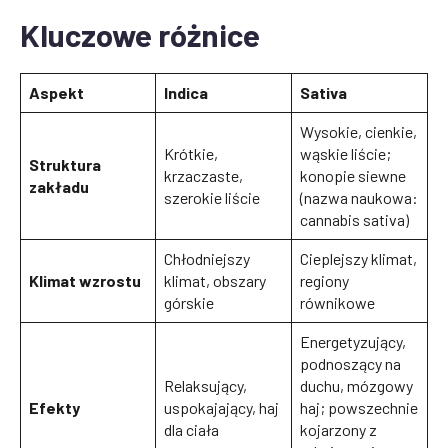
Kluczowe różnice
Aspekt
Indica
Sativa
Wysokie, cienkie,
Krótkie,
wąskie liście;
Struktura
krzaczaste,
konopie siewne
zakładu
szerokie liście
(nazwa naukowa:
cannabis sativa)
Chłodniejszy
Cieplejszy klimat,
Klimat wzrostu
klimat, obszary
regiony
górskie
równikowe
Energetyzujący,
podnoszący na
Relaksujący,
duchu, mózgowy
Efekty
uspokajający, haj
haj; powszechnie
dla ciała
kojarzony z