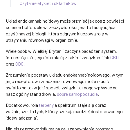
Czytanie etykiet i składników
Układ endokannabinoidowy może brzmieć jak coś z powieści
science fiction, ale w rzeczywistości jest to fascynująca
część naszej biologii, która odgrywa kluczową rolę w
utrzymaniu równowagi w organizmie.
Wiele osób w Wielkiej Brytanii zaczyna badać ten system,
interesując się jego interakcją z takimi związkami jak
CBD
oraz
CBG
.
Zrozumienie podstaw układu endokannabinoidowego, w tym
jego receptorów i znaczenia równowagi, może rzucić
światło na to, w jaki sposób związki te mogą wpływać na
nasz ogólny stan zdrowia.
dobre samopoczucie
.
Dodatkowo, rola
terpeny
a spektrum staje się coraz
ważniejsze dla tych, którzy szukają bardziej dostosowanego
"doświadczenia".
Niniejszy przewodnik ma na celu zapewnienie prostego