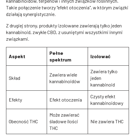
kannabinoidów, terpenów i innych związków roślinnych.
Takie połączenie tworzy "efekt otoczenia", w którym związki
działają synergistycznie.
Z drugiej strony, produkty izolowane zawierają tylko jeden
kannabinoid, zwykle CBD, z usuniętymi wszystkimi innymi
związkami.
Pełne
Aspekt
Izolować
spektrum
Zawiera tylko
Zawiera wiele
Skład
jeden
kannabinoidów
kannabinoid
Czysty efekt
Efekty
Efekt otoczenia
kannabinoidowy
Może zawierać
Obecność THC
śladowe ilości
Nie zawiera THC
THC