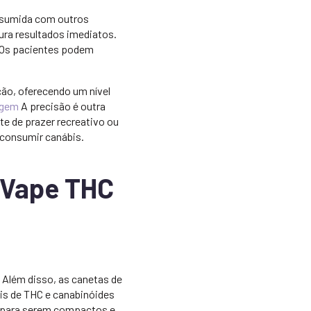
onsumida com outros
cura resultados imediatos.
. Os pacientes podem
ção, oferecendo um nível
agem
A precisão é outra
te de prazer recreativo ou
 consumir canábis.
s Vape THC
 Além disso, as canetas de
eis de THC e canabinóides
s para serem compactos e