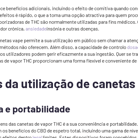
ce benefícios adicionais, incluindo o efeito de comitiva quando c
 efeitos é rápido, o que a torna uma opção atractiva para quem pro
porizadoras de THC são normalmente utilizadas para fins médicos
a dor crónica,
ansiedade
insónia e outras doenças.
anetas vape permite a sua utilização em público sem chamar a aten
 métodos não oferecem. Além disso, a capacidade de controlo
dos
s utilizadores podem gerir eficazmente a sua ingestão. Quer se tra
tas de vapor THC proporcionam uma forma flexível e conveniente de
s da utilização de caneta
 e portabilidade
ens das canetas de vapor THC é a sua conveniência e portabilidade.
 os benefícios do CBD de espetro total, incluindo uma gama de nív
 efeitos dentro
legal
limites. Estes dispositivos foram concebido