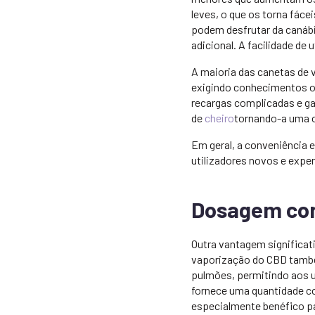
leves, o que os torna fáce
podem desfrutar da canáb
adicional. A facilidade de 
A maioria das canetas de
exigindo conhecimentos o
recargas complicadas e ga
de
cheiro
tornando-a uma 
Em geral, a conveniência 
utilizadores novos e exp
Dosagem con
Outra vantagem significat
vaporização do CBD també
pulmões, permitindo aos u
fornece uma quantidade con
especialmente benéfico par