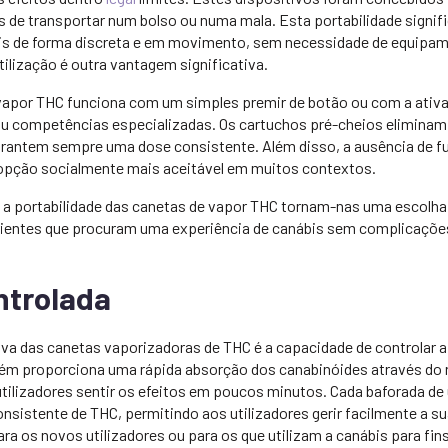
is de transportar num bolso ou numa mala. Esta portabilidade signifi
is de forma discreta e em movimento, sem necessidade de equipa
utilização é outra vantagem significativa.
 vapor THC funciona com um simples premir de botão ou com a ativ
u competências especializadas. Os cartuchos pré-cheios eliminam
rantem sempre uma dose consistente. Além disso, a ausência de f
opção socialmente mais aceitável em muitos contextos.
e a portabilidade das canetas de vapor THC tornam-nas uma escolha 
erientes que procuram uma experiência de canábis sem complicaçõe
trolada
iva das canetas vaporizadoras de THC é a capacidade de controlar
m proporciona uma rápida absorção dos canabinóides através do 
tilizadores sentir os efeitos em poucos minutos. Cada baforada d
sistente de THC, permitindo aos utilizadores gerir facilmente a sua
a os novos utilizadores ou para os que utilizam a canábis para fin