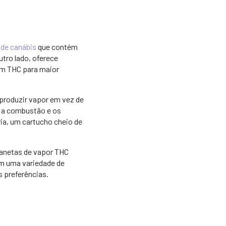
 de canábis
que contém
tro lado, oferece
em THC para maior
produzir vapor em vez de
a a combustão e os
a, um cartucho cheio de
 canetas de vapor THC
em uma variedade de
s preferências.