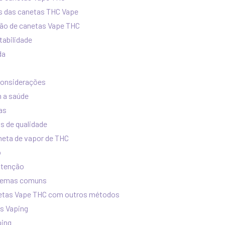
s das canetas THC Vape
ação de canetas Vape THC
tabilidade
da
considerações
 a saúde
as
s de qualidade
neta de vapor de THC
o
utenção
blemas comuns
etas Vape THC com outros métodos
vs Vaping
ping