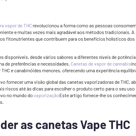
ra vapor de THC
revolucionou a forma como as pessoas consomem
veniente e muitas vezes mais agradável aos métodos tradicionais. A
os fitonutrientes que contribuem para os benefícios holísticos dos
 disponíveis, desde vários sabores a diferentes níveis de potência
a de preferências e necessidades.
Canetas de vapor de cannabis
in
 THC e canabinóides menores, oferecendo uma experiência equilibr
vo fornecer uma visão global das canetas vaporizadoras de THC, a
is riscos até às dicas para escolher o produto certo para o seu uso
novo no mundo do
vaporização
Este artigo fornece-lhe os conhecime
s.
er as canetas Vape THC