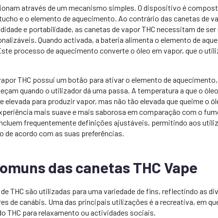
ionam através de um mecanismo simples. O dispositivo é composto
artucho e o elemento de aquecimento. Ao contrário das canetas de v
idade e portabilidade, as canetas de vapor THC necessitam de ser
nalizáveis. Quando activada, a bateria alimenta o elemento de aqu
Este processo de aquecimento converte o óleo em vapor, que o utili
 vapor THC possui um botão para ativar o elemento de aquecimento
eçam quando o utilizador dá uma passa. A temperatura a que o óleo 
e elevada para produzir vapor, mas não tão elevada que queime o ó
experiência mais suave e mais saborosa em comparação com o fumo 
cluem frequentemente definições ajustáveis, permitindo aos utiliz
o de acordo com as suas preferências.
 comuns das canetas THC Vape
de THC são utilizadas para uma variedade de fins, reflectindo as d
res de canábis. Uma das principais utilizações é a recreativa, em q
do THC para relaxamento ou actividades sociais.