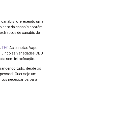
 canábis, oferecendo uma
 planta da canábis contém
 extractos de canábis de
,
THC
As canetas Vape
cluindo as variedades CBD
ada sem intoxicação.
brangendo tudo, desde os
 pessoal. Quer seja um
ntos necessários para