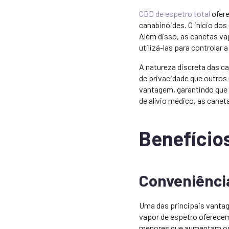
CBD de espetro total
ofere
canabinóides. O início dos
Além disso, as canetas va
utilizá-las para controlar 
A natureza discreta das c
de privacidade que outros
vantagem, garantindo que o
de alívio médico, as cane
Benefício
Conveniência
Uma das principais vantag
vapor de espetro oferecem
menores que aumentam os