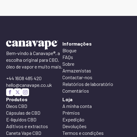
Informações
Blogue
Bem-vindo à Canavape®, a
FAQs
escolha original para CBD,
Sobre
óleo de vapor e muito mais.
Armazenistas
Contactar-nos
+44 1608 485 420
Relatórios de laboratório
hello@canavape.co.uk
Comentários
Produtos
Loja
Óleos CBD
A minha conta
Cápsulas de CBD
Prémios
E-líquidos CBD
Expedição
Aditivos e extractos
Devoluções
Caneta Vape CBD
Termos e condições