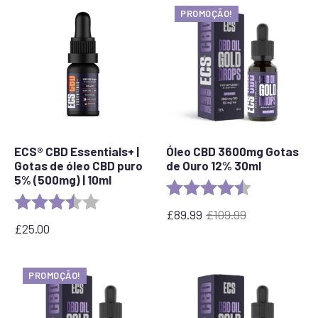
PROMOÇÃO!
ECS® CBD Essentials+ |
Óleo CBD 3600mg Gotas
Gotas de óleo CBD puro
de Ouro 12% 30ml
5% (500mg) | 10ml
Rating:
4.7 out of 5 s
Rating:
3.8 out of 5 stars
£
89.99
£
109.99
O
O
£
25.00
preço
preço
original
atual
era:
é:
PROMOÇÃO!
£109.99.
89,99
€.