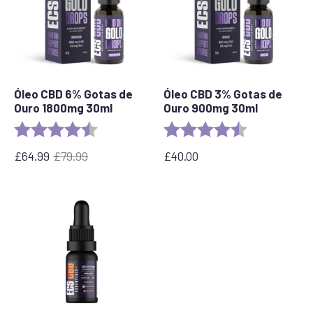
Óleo CBD 6% Gotas de
Óleo CBD 3% Gotas de
Ouro 1800mg 30ml
Ouro 900mg 30ml
Rating:
4.4 out of 5 stars
Rating:
4.9 out of 5 s
£
64.99
£
79.99
£
40.00
O
O
preço
preço
original
atual
era:
é:
£79,99.
64,99
€.