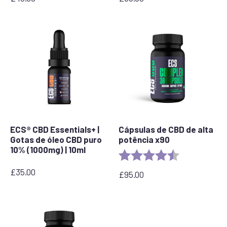
ECS® CBD Essentials+ |
Cápsulas de CBD de alta
Gotas de óleo CBD puro
potência x90
10% (1000mg) | 10ml
Rating:
4.8 out of 5 s
£
35.00
£
95.00