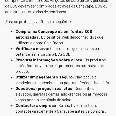
comprar CBD Gold Drops. As gotas de ouro de CBD genuínas
da ECS devem ser compradas através da Canavape, ECS ou
de fontes autorizadas de confiança.
Para se proteger, verifique o seguinte:
Comprar na Canavape ou em fontes ECS
autorizadas:
Evite sítios Web desconhecidos que
utilizem o nome Gold Drops.
Verificar a marca:
Os produtos genuínos devem
ostentar a marca clara ECS CBD.
Procurar informações sobre o lote:
Os produtos
autênticos devem incluir pormenores rastreáveis do
produto.
Utilizar um pagamento seguro:
Não pague a
vendedores desconhecidos por transferência bancária.
Questionar preços irrealistas:
Descontos
elevados, garrafas demasiado grandes ou afirmações
vagas podem ser sinais de aviso.
Contactar a empresa:
Se não tiver a certeza,
contacte diretamente a Canavape antes de comprar.