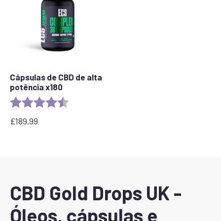
Cápsulas de CBD de alta
potência x180
Rating:
4.8 out of 5 stars
£
189.99
CBD Gold Drops UK -
Óleos, cápsulas e