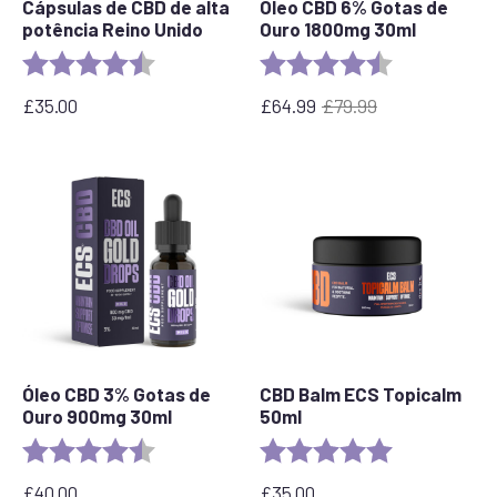
Cápsulas de CBD de alta
Óleo CBD 6% Gotas de
potência Reino Unido
Ouro 1800mg 30ml
Rating:
4.8 out of 5 stars
Rating:
4.4 out of 5 s
£
35.00
£
64.99
£
79.99
O
O
preço
preço
original
atual
era:
é:
£79,99.
64,99
€.
Óleo CBD 3% Gotas de
CBD Balm ECS Topicalm
Ouro 900mg 30ml
50ml
Rating:
4.9 out of 5 stars
Rating:
5.0 out of 5 s
£
40.00
£
35.00