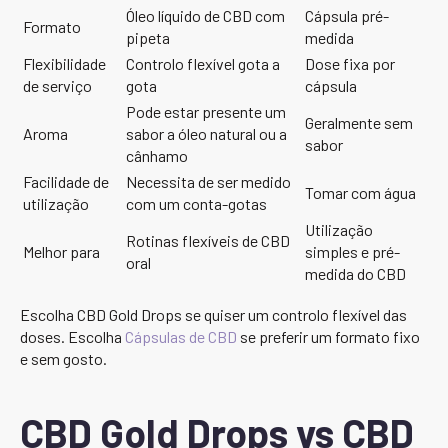
Óleo líquido de CBD com
Cápsula pré-
Formato
pipeta
medida
Flexibilidade
Controlo flexível gota a
Dose fixa por
de serviço
gota
cápsula
Pode estar presente um
Geralmente sem
Aroma
sabor a óleo natural ou a
sabor
cânhamo
Facilidade de
Necessita de ser medido
Tomar com água
utilização
com um conta-gotas
Utilização
Rotinas flexíveis de CBD
Melhor para
simples e pré-
oral
medida do CBD
Escolha CBD Gold Drops se quiser um controlo flexível das
doses. Escolha
Cápsulas de CBD
se preferir um formato fixo
e sem gosto.
CBD Gold Drops vs CBD