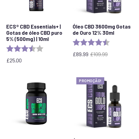
ECS® CBD Essentials+ |
Óleo CBD 3600mg Gotas
Gotas de óleo CBD puro
de Ouro 12% 30ml
5% (500mg) | 10ml
Rating:
4.7 out of 5 s
Rating:
3.8 out of 5 stars
£
89.99
£
109.99
O
O
£
25.00
preço
preço
original
atual
era:
é:
PROMOÇÃO!
£109.99.
89,99
€.