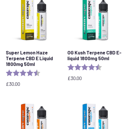
Super Lemon Haze
OG Kush Terpene CBD E-
Terpene CBD E Liquid
liquid 1800mg 50ml
1800mg 50ml
Rating:
4.6 out of 5 s
Rating:
4.7 out of 5 stars
£
30.00
£
30.00