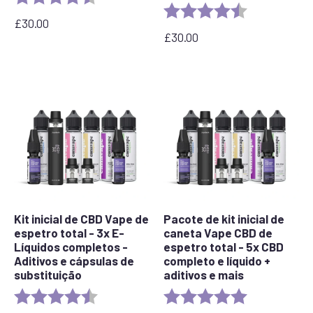
Rating:
4.6 out of 5 s
£
30.00
£
30.00
Kit inicial de CBD Vape de
Pacote de kit inicial de
espetro total - 3x E-
caneta Vape CBD de
Líquidos completos -
espetro total - 5x CBD
Aditivos e cápsulas de
completo e líquido +
substituição
aditivos e mais
Rating:
4.7 out of 5 stars
Rating:
5.0 out of 5 s