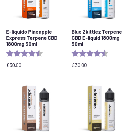
E-líquido Pineapple
Blue Zkittlez Terpene
Express Terpene CBD
CBD E-liquid 1800mg
1800mg 50ml
50ml
Rating:
4.8 out of 5 stars
Rating:
4.7 out of 5 s
£
30.00
£
30.00