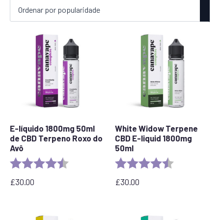
por
popularidade
E-líquido 1800mg 50ml
White Widow Terpene
de CBD Terpeno Roxo do
CBD E-liquid 1800mg
Avô
50ml
Rating:
4.8 out of 5 stars
Rating:
4.7 out of 5 s
£
30.00
£
30.00