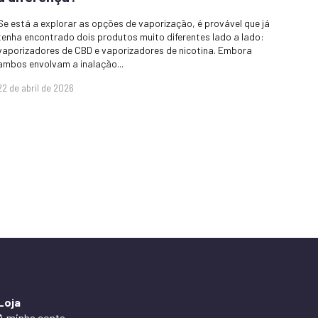
Se está a explorar as opções de vaporização, é provável que já
tenha encontrado dois produtos muito diferentes lado a lado:
vaporizadores de CBD e vaporizadores de nicotina. Embora
ambos envolvam a inalação...
22 de abril de 2026
Loja
A minha conta