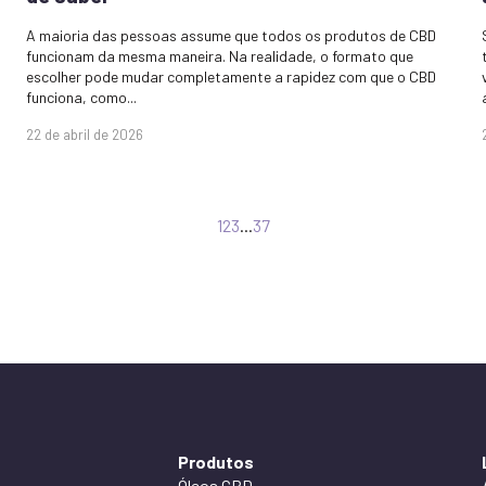
A maioria das pessoas assume que todos os produtos de CBD
funcionam da mesma maneira. Na realidade, o formato que
escolher pode mudar completamente a rapidez com que o CBD
funciona, como...
22 de abril de 2026
1
2
3
...
37
Produtos
Óleos CBD