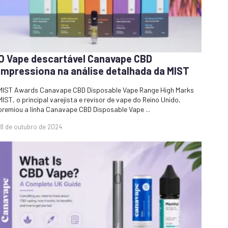
O Vape descartável Canavape CBD
impressiona na análise detalhada da MIST
MIST Awards Canavape CBD Disposable Vape Range High Marks
MIST, o principal varejista e revisor de vape do Reino Unido,
premiou a linha Canavape CBD Disposable Vape ...
18 de outubro de 2024