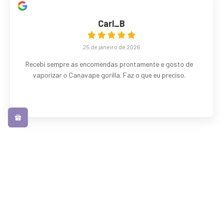
Carl_B
25 de janeiro de 2026
Recebi sempre as encomendas prontamente e gosto de
vaporizar o Canavape gorilla. Faz o que eu preciso.
terry burton
16 de janeiro de 2026
Chegou no dia seguinte e, utilizando um Armour G 12w, o