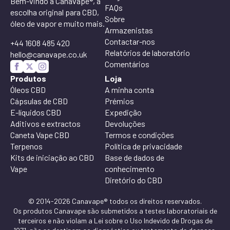
Bem-vindo à Canavape®, a
FAQs
escolha original para CBD,
Sobre
óleo de vapor e muito mais.
Armazenistas
Contactar-nos
+44 1608 485 420
Relatórios de laboratório
hello@canavape.co.uk
Comentários
Produtos
Loja
Óleos CBD
A minha conta
Cápsulas de CBD
Prémios
E-líquidos CBD
Expedição
Aditivos e extractos
Devoluções
Caneta Vape CBD
Termos e condições
Terpenos
Política de privacidade
Kits de iniciação ao CBD
Base de dados de
Vape
conhecimento
Diretório do CBD
© 2014-2026 Canavape® todos os direitos reservados.
Os produtos Canavape são submetidos a testes laboratoriais de
terceiros e não violam a Lei sobre o Uso Indevido de Drogas de