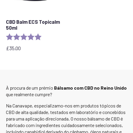
CBD Balm ECS Topicalm
50ml
Rating:
5.0 out of 5 stars
£
35.00
À procura de um prémio
Bálsamo com CBD no Reino Unido
que realmente cumpre?
Na Canavape, especializamo-nos em produtos tópicos de
CBD de alta qualidade, testados em laboratório e concebidos
para uma aplicação direcionada. O nosso bálsamo de CBD é
fabricado com ingredientes cuidadosamente selecionados,
incluindo canabidiol derivado do cânhamo, óleos naturais e