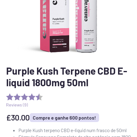
Purple Kush Terpene CBD E-
liquid 1800mg 50ml
Reviews (
9
)
£
30.00
Compre e ganhe 600 pontos!
Purple Kush terpeno CBD e-liquid num frasco de 50ml
Fórmula Canavape Complete de alta potência com 1800