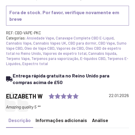
Fora de stock. Por favor, verifique novamente em
breve
REF:
CBD-VAPE-PKC
Categorias:
Ansiedade Vape
,
Canavape Complete CBD E-Liquid
,
Cannabis Vape
,
Cannabis Vapes UK
,
CBD para dormir
,
CBD Vape
,
Sumo
Vape CBD
,
Óleo de Vape CBD
,
Vapores de CBD
,
Óleo CBD de espetro
total no Reino Unido
,
Vapores de espetro total
,
Cannabis líquida
,
Terpeno Vape
,
Terpenos para vaporização
,
E-líquidos CBD
,
Terpenos E-
Líquidos
,
Espectro total
Entrega rápida gratuita no Reino Unido para
compras acima de £50
Rating: 5.0 out of 5 s
Testimonial
Author:
ELIZABETH W
Date:
22.01.2026
Text:
Amazing quality 5 **
Descrição
Informações adicionais
Análise