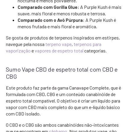
nocturna e menos polivalente.
Comparado com Gorilla Glue:
A Purple Kush é mais
suave, mais floral e menos robusta e terrosa.
Comparado com o Avô Púrpura:
A Purple Kush é
menos frutada e mais floral e aromática.
Se gosta de produtos de terpenos inspirados em estirpes,
navegue pela nossa
terpeno vape
,
terpenos para
vaporização
e
vapores de espetro total
categorias.
Sumo Vape CBD de espetro total com CBD e
CBG
Este produto faz parte da gama Canavape Complete, que é
formulada com CBD, CBG e um conteúdo canabinóide de
espetro total compatível. O objetivo é criar um líquido para
vapor com CBD mais completo do que um e-líquido básico
com CBD isolado.
O CBD e o CBG são ambos canabinóides não-intoxicantes
que se encontram em
cânhamo
. Nos produtos vape, são