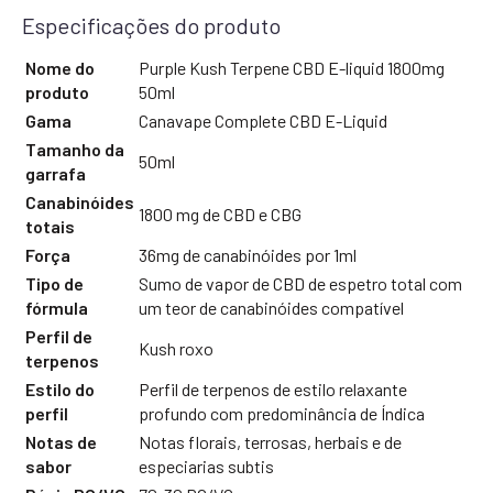
Especificações do produto
Nome do
Purple Kush Terpene CBD E-liquid 1800mg
produto
50ml
Gama
Canavape Complete CBD E-Liquid
Tamanho da
50ml
garrafa
Canabinóides
1800 mg de CBD e CBG
totais
Força
36mg de canabinóides por 1ml
Tipo de
Sumo de vapor de CBD de espetro total com
fórmula
um teor de canabinóides compatível
Perfil de
Kush roxo
terpenos
Estilo do
Perfil de terpenos de estilo relaxante
perfil
profundo com predominância de Índica
Notas de
Notas florais, terrosas, herbais e de
sabor
especiarias subtis