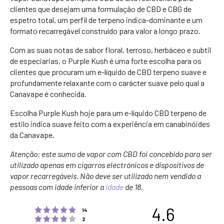
clientes que desejam uma formulação de CBD e CBG de
espetro total, um perfil de terpeno indica-dominante e um
formato recarregável construído para valor a longo prazo.
Com as suas notas de sabor floral, terroso, herbáceo e subtil
de especiarias, o Purple Kush é uma forte escolha para os
clientes que procuram um e-líquido de CBD terpeno suave e
profundamente relaxante com o carácter suave pelo qual a
Canavape é conhecida.
Escolha Purple Kush hoje para um e-líquido CBD terpeno de
estilo indica suave feito com a experiência em canabinóides
da Canavape.
Atenção: este sumo de vapor com CBD foi concebido para ser
utilizado apenas em cigarros electrónicos e dispositivos de
vapor recarregáveis. Não deve ser utilizado nem vendido a
pessoas com idade inferior a
idade
de 18.
4.6
Rating 5 out of 5 stars
votes
14
Rating 4 out of 5 stars
votes
2