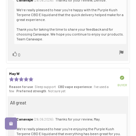
(26.06.2026)
from:
We’re really pleased to hear you’re happy with the Purple Kush
Terpene CBD E liquid and that the quick delivery helped make for a
great experience.
Thank you for taking the time to share your feedback and for
choosing Canavape. We hope you continue to enjoy our products.
Team Canavape.
Vote
vote(s)
0
up
Review
May W
Review
author:
date:
Verified
Review
rating:
BUYER
Reason for use
: Sleep support
CBD vape experience
: I’ve used a
5.0
Purch
few
Preferred strength
: Not sure yet
out
date:
of
Review
All great
5
stars
text:
Reply
Canavape
:
Thanks for your review, May.
(26.06.2026)
from:
We’re really pleased to hear you’re enjoying the Purple Kush
Terpene CBD E liquid and that everything has been great for you.