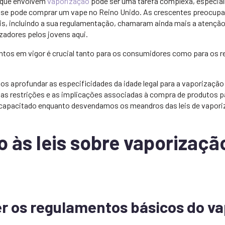
s que envolvem
vaporização
pode ser uma tarefa complexa, especial
e se pode comprar um vape no Reino Unido. As crescentes preocup
s, incluindo a sua regulamentação, chamaram ainda mais a atenção
izadores pelos jovens aqui.
os em vigor é crucial tanto para os consumidores como para os ret
os aprofundar as especificidades da idade legal para a vaporização
, as restrições e as implicações associadas à compra de produtos 
capacitado enquanto desvendamos os meandros das leis de vapori
 às leis sobre vaporizaçã
 os regulamentos básicos do va