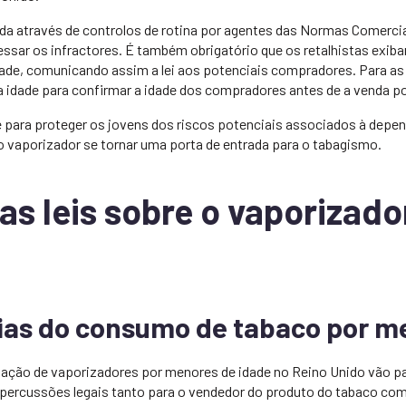
da através de controlos de rotina por agentes das Normas Comercia
essar os infractores. É também obrigatório que os retalhistas exiba
idade, comunicando assim a lei aos potenciais compradores. Para as
a idade para confirmar a idade dos compradores antes de a venda po
e para proteger os jovens dos riscos potenciais associados à depen
 o vaporizador se tornar uma porta de entrada para o tabagismo.
as leis sobre o vaporizado
as do consumo de tabaco por m
zação de vaporizadores por menores de idade no Reino Unido vão pa
percussões legais tanto para o vendedor do produto do tabaco com