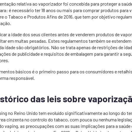
ntação relativa ao vaporizador foi concebida para proteger a saúde
clara: é necessário ter 18 anos ou mais para comprar produtos para 
e o Tabaco e Produtos Afins de 2016, que tem por objetivo regulam
zação.
ificar a idade dos seus clientes antes de venderem produtos de vap
ultar em multas pesadas. Estes regulamentos também se estendem 
a idade são obrigatórios. Não se trata apenas de restrições de ida
ações de publicidade e requisitos de embalagem para garantir a seg
ores.
mentos básicos é o primeiro passo para os consumidores e retalh
orma responsável.
tórico das leis sobre vaporizaç
ping no Reino Unido tem evoluído significativamente ao longo do te
ea cinzenta no controlo do tabaco, com pouca ou nenhuma legisla
o vaping, as preocupações com as suas implicações para a saúde e