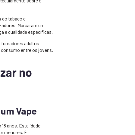
 Regulamento sobre o
s do tabaco e
izadores. Marcaram um
 e qualidade específicas.
os fumadores adultos
 consumo entre os jovens.
izar no
r um Vape
 18 anos. Esta idade
por menores. É