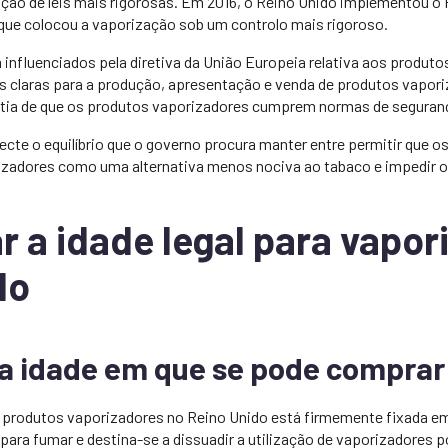
ção de leis mais rigorosas. Em 2016, o Reino Unido implementou o
que colocou a vaporização sob um controlo mais rigoroso.
influenciados pela diretiva da União Europeia relativa aos produto
s claras para a produção, apresentação e venda de produtos vapor
tia de que os produtos vaporizadores cumprem normas de segurança
lecte o equilíbrio que o governo procura manter entre permitir que 
zadores como uma alternativa menos nociva ao tabaco e impedir o
 a idade legal para vapor
do
 a idade em que se pode compra
r produtos vaporizadores no Reino Unido está firmemente fixada em
 para fumar e destina-se a dissuadir a utilização de vaporizadores 