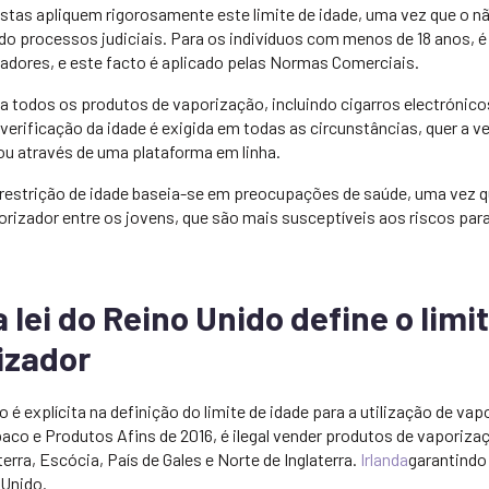
istas apliquem rigorosamente este limite de idade, uma vez que o 
do processos judiciais. Para os indivíduos com menos de 18 anos, é 
dores, e este facto é aplicado pelas Normas Comerciais.
e a todos os produtos de vaporização, incluindo cigarros electrónicos
verificação da idade é exigida em todas as circunstâncias, quer a 
a ou através de uma plataforma em linha.
 restrição de idade baseia-se em preocupações de saúde, uma vez 
orizador entre os jovens, que são mais susceptíveis aos riscos par
 lei do Reino Unido define o limi
izador
o é explícita na definição do limite de idade para a utilização de va
co e Produtos Afins de 2016, é ilegal vender produtos de vaporiza
terra, Escócia, País de Gales e Norte de Inglaterra.
Irlanda
garantindo 
 Unido.