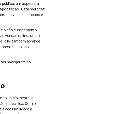
 pública, em especial a
vaporização. Esta regra faz
entar a venda de tabaco e
or e o não cumprimento
às vendas online, onde os
de; a lei também abrange
urança e escolhas
istas navegarem no
ão
mpo. Inicialmente, o
ção específica. Com o
 a acessibilidade a