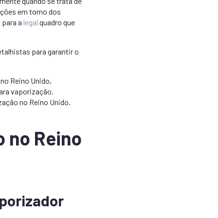
mente quando se trata de
ações em torno dos
 para a
legal
quadro que
alhistas para garantir o
 no Reino Unido,
para vaporização.
zação no Reino Unido.
o no Reino
porizador