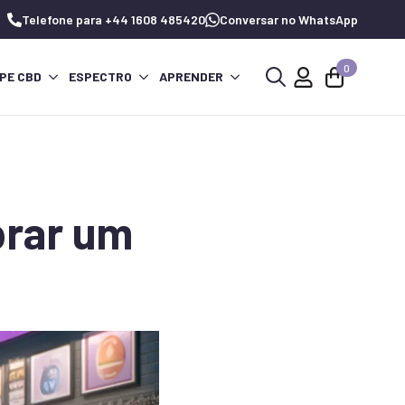
Telefone para +44 1608 485420
Conversar no WhatsApp
0
PE CBD
ESPECTRO
APRENDER
Procurar
por:
prar um