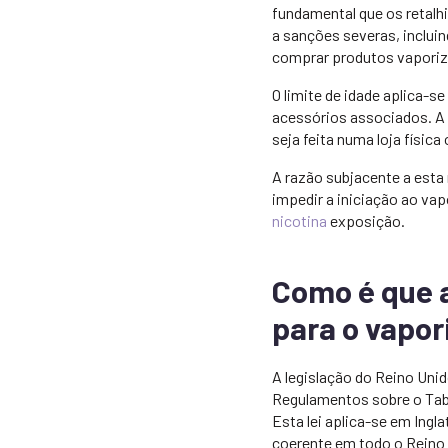
fundamental que os retalh
a sanções severas, incluin
comprar produtos vaporiza
O limite de idade aplica-s
acessórios associados. A 
seja feita numa loja físic
A razão subjacente a esta
impedir a iniciação ao vap
nicotina
exposição.
Como é que a
para o vapor
A legislação do Reino Unid
Regulamentos sobre o Taba
Esta lei aplica-se em Ingla
coerente em todo o Reino