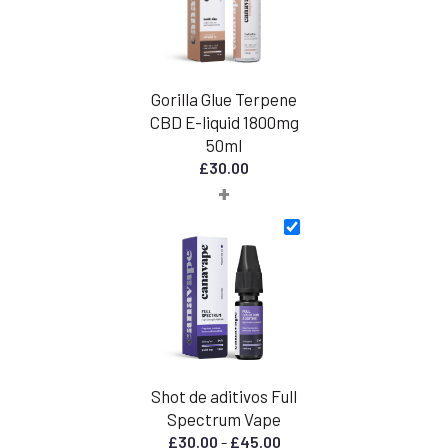
Gorilla Glue Terpene
CBD E-liquid 1800mg
50ml
£
30.00
+
Shot de aditivos Full
Spectrum Vape
Faixa
£
30.00
-
£
45.00