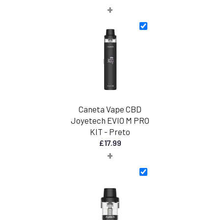
+
de
preço:
£30,00
a
£45,00
Caneta Vape CBD
Joyetech EVIO M PRO
KIT - Preto
£
17.99
+