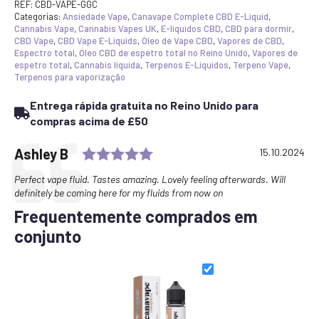
Terpene
REF:
CBD-VAPE-GGC
CBD
Categorias:
Ansiedade Vape
,
Canavape Complete CBD E-Liquid
,
E-
Cannabis Vape
,
Cannabis Vapes UK
,
E-líquidos CBD
,
CBD para dormir
,
liquid
CBD Vape
,
CBD Vape E-Liquids
,
Óleo de Vape CBD
,
Vapores de CBD
,
1800mg
Espectro total
,
Óleo CBD de espetro total no Reino Unido
,
Vapores de
50ml
espetro total
,
Cannabis líquida
,
Terpenos E-Líquidos
,
Terpeno Vape
,
Terpenos para vaporização
Entrega rápida gratuita no Reino Unido para
compras acima de £50
Rating: 5.0 out of 5 stars
Testimonial
Author:
Ashley B
Date:
15.10.2024
Text:
Perfect vape fluid. Tastes amazing. Lovely feeling afterwards. Will
definitely be coming here for my fluids from now on
Frequentemente comprados em
conjunto