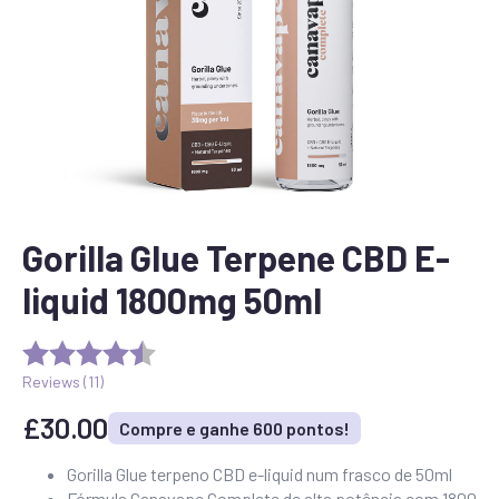
Gorilla Glue Terpene CBD E-
liquid 1800mg 50ml
Reviews (
11
)
£
30.00
Compre e ganhe 600 pontos!
Gorilla Glue terpeno CBD e-liquid num frasco de 50ml
Fórmula Canavape Complete de alta potência com 1800