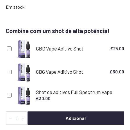
Em stock
Combine com um shot de alta potência!
CBD Vape Aditivo Shot
£
25.00
CBG Vape Aditivo Shot
£
30.00
Shot de aditivos Full Spectrum Vape
£
30.00
Quantidade
de
Adicionar
Gorilla
Glue