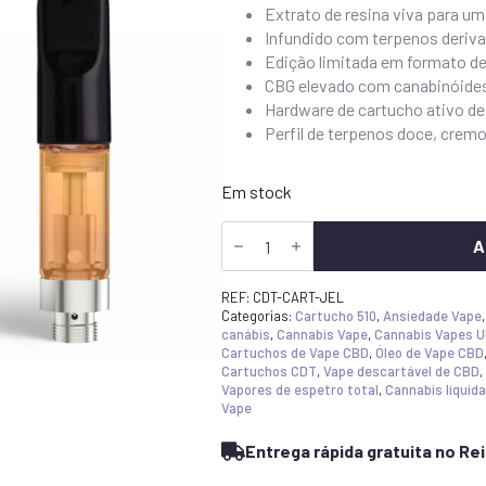
Extrato de resina viva para u
original
atual
Infundido com terpenos deriv
era:
é:
Edição limitada em formato de
£49.99.
32,49
CBG elevado com canabinóide
Hardware de cartucho ativo de 
£.
Perfil de terpenos doce, crem
Em stock
Quantidade
de
A
Canavape
Reserve
CDT
REF:
CDT-CART-JEL
Cartucho
Categorias:
Cartucho 510
,
Ansiedade Vape
-
canábis
,
Cannabis Vape
,
Cannabis Vapes 
Jealousy
Cartuchos de Vape CBD
,
Óleo de Vape CBD
(1g
Cartuchos CDT
,
Vape descartável de CBD
,
Edição
Vapores de espetro total
,
Cannabis líquida
Limitada)
Vape
Entrega rápida gratuita no R