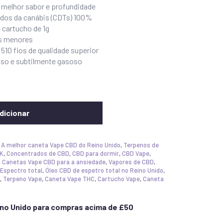
m melhor sabor e profundidade
ados da canábis (CDTs) 100%
 cartucho de 1g
s menores
510 fios de qualidade superior
oso e subtilmente gasoso
dicionar
,
A melhor caneta Vape CBD do Reino Unido
,
Terpenos de
UK
,
Concentrados de CBD
,
CBD para dormir
,
CBD Vape
,
,
Canetas Vape CBD para a ansiedade
,
Vapores de CBD
,
Espectro total
,
Óleo CBD de espetro total no Reino Unido
,
,
Terpeno Vape
,
Caneta Vape THC
,
Cartucho Vape
,
Caneta
eino Unido para compras acima de £50