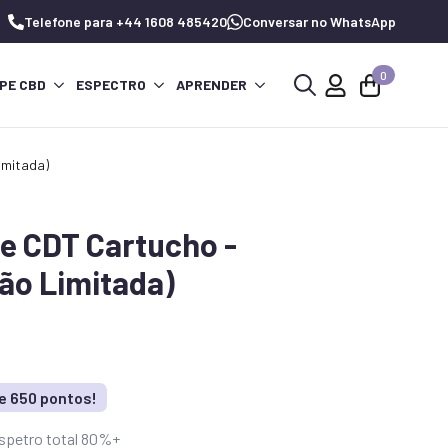
Telefone para +44 1608 485420
Conversar no WhatsApp
0
PE CBD
ESPECTRO
APRENDER
Procurar
por:
imitada)
e CDT Cartucho -
ção Limitada)
e 650 pontos!
espetro total 80%+