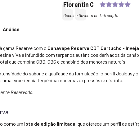
Rat
Testimonial
Author:
Florentin C
Text:
Genuine flavours and strength.
Análise
a à gama Reserve com o
Canavape Reserve CDT Cartucho - Inveja
resina viva e infundido com terpenos autênticos derivados da caná
otal que combina CBD, CBG e canabinóides menores naturais.
tensidade do sabor e a qualidade da formulação, o perfil Jealousy 
 uma experiência terpénica moderna, expressiva e distinta.
mente Reservado.
erva
zido como um
lote de edição limitada
, que oferece um perfil de est