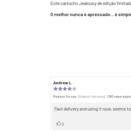
Este cartucho Jealousy de edição limita
O melhor nunca é apressado... é sim
Review
Andrew L
-
Review
author:
date:
Review
rating:
Reason for use
: Stress or low mood
CBD vape expe
4.0
out
of
Review
Fast delivery and using it now, seems t
5
text:
stars
Vote
vote(s)
0
up