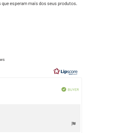
s que esperam mais dos seus produtos.
ting
8
ews
t
ars
Verified
BUYER
Purchase
date: