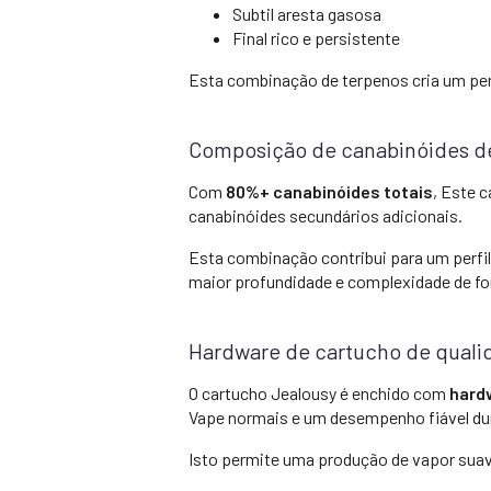
Subtil aresta gasosa
Final rico e persistente
Esta combinação de terpenos cria um perf
Composição de canabinóides de
Com
80%+ canabinóides totais
, Este 
canabinóides secundários adicionais.
Esta combinação contribui para um perf
maior profundidade e complexidade de f
Hardware de cartucho de quali
O cartucho Jealousy é enchido com
hardw
Vape normais e um desempenho fiável dur
Isto permite uma produção de vapor suav