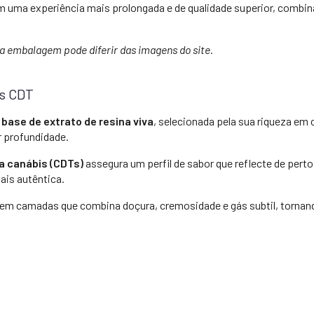
m uma experiência mais prolongada e de qualidade superior, combi
 a embalagem pode diferir das imagens do site.
os CDT
m
base de extrato de resina viva
, selecionada pela sua riqueza em
r profundidade.
a canábis (CDTs)
assegura um perfil de sabor que reflecte de perto 
is autêntica.
s em camadas que combina doçura, cremosidade e gás subtil, torna