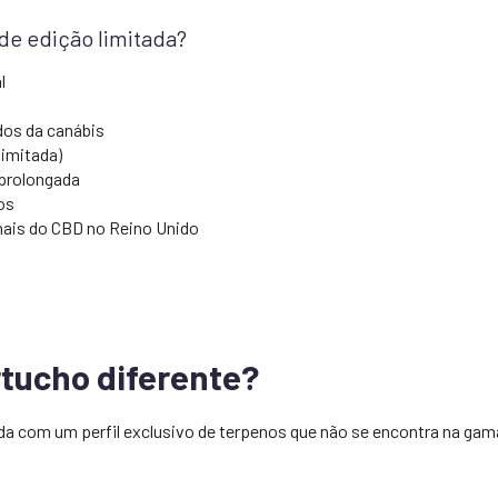
de edição limitada?
l
dos da canábis
limitada)
 prolongada
os
nais do CBD no Reino Unido
rtucho diferente?
ada com um perfil exclusivo de terpenos que não se encontra na ga