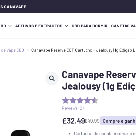
IOS CANAVAPE
CBD
ADITIVOS E EXTRACTOS
CBD PARA DORMIR
CANETAS VA
 de Vape CBD
Canavape Reserve CDT Cartucho - Jealousy (1g Edição L
Canavape Reserv
Jealousy (1g Edi
Reviews (
2
)
£
32.49
£
49.99
Compre e ganh
O
O
preço
preço
Cartucho de canabinóides de 