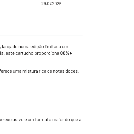
ing: 5.0 out of 5 stars
Date:
29.07.2026
, lançado numa edição limitada em
bis, este cartucho proporciona
80%+
oferece uma mistura rica de notas doces,
irpe exclusivo e um formato maior do que a