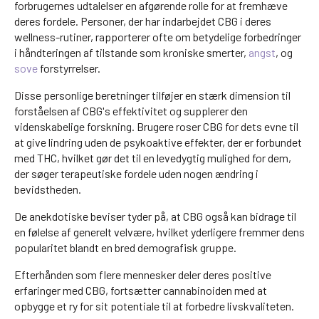
forbrugernes udtalelser en afgørende rolle for at fremhæve
deres fordele. Personer, der har indarbejdet CBG i deres
wellness-rutiner, rapporterer ofte om betydelige forbedringer
i håndteringen af tilstande som kroniske smerter,
angst
, og
sove
forstyrrelser.
Disse personlige beretninger tilføjer en stærk dimension til
forståelsen af CBG's effektivitet og supplerer den
videnskabelige forskning. Brugere roser CBG for dets evne til
at give lindring uden de psykoaktive effekter, der er forbundet
med THC, hvilket gør det til en levedygtig mulighed for dem,
der søger terapeutiske fordele uden nogen ændring i
bevidstheden.
De anekdotiske beviser tyder på, at CBG også kan bidrage til
en følelse af generelt velvære, hvilket yderligere fremmer dens
popularitet blandt en bred demografisk gruppe.
Efterhånden som flere mennesker deler deres positive
erfaringer med CBG, fortsætter cannabinoiden med at
opbygge et ry for sit potentiale til at forbedre livskvaliteten.