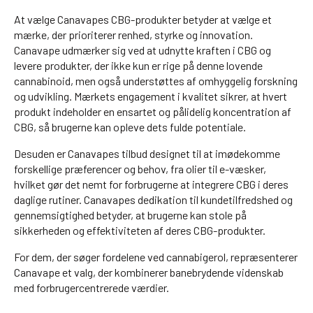
At vælge Canavapes CBG-produkter betyder at vælge et
mærke, der prioriterer renhed, styrke og innovation.
Canavape udmærker sig ved at udnytte kraften i CBG og
levere produkter, der ikke kun er rige på denne lovende
cannabinoid, men også understøttes af omhyggelig forskning
og udvikling. Mærkets engagement i kvalitet sikrer, at hvert
produkt indeholder en ensartet og pålidelig koncentration af
CBG, så brugerne kan opleve dets fulde potentiale.
Desuden er Canavapes tilbud designet til at imødekomme
forskellige præferencer og behov, fra olier til e-væsker,
hvilket gør det nemt for forbrugerne at integrere CBG i deres
daglige rutiner. Canavapes dedikation til kundetilfredshed og
gennemsigtighed betyder, at brugerne kan stole på
sikkerheden og effektiviteten af deres CBG-produkter.
For dem, der søger fordelene ved cannabigerol, repræsenterer
Canavape et valg, der kombinerer banebrydende videnskab
med forbrugercentrerede værdier.