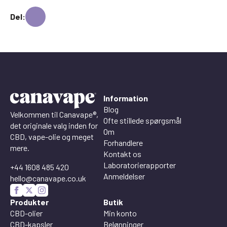
Del:
Information
Blog
Velkommen til Canavape®,
Ofte stillede spørgsmål
det originale valg inden for
Om
CBD, vape-olie og meget
Forhandlere
mere.
Kontakt os
Laboratorierapporter
+44 1608 485 420
Anmeldelser
hello@canavape.co.uk
Produkter
Butik
CBD-olier
Min konto
CBD-kapsler
Belønninger