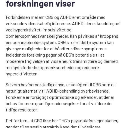
forskningen viser
Forbindelsen mellem CBG og ADHD er et område med
voksende videnskabelig interesse. ADHD, der er kendetegnet
ved hyperaktivitet, impulsivitet og
opmærksomhedsvanskeligheder, kan påvirkes af kroppens
endocannabinoide system. CBG's rolle i dette system kan
give nye muligheder for at håndtere disse symptomer.
Indledende forskning peger på CBG's potentiale til at
moderere frigivelsen af visse neurotransmittere og dermed
muligvis forbedre opmærksomheden og reducere
hyperaktiviteten.
Selvom beviserne stadig er nye, er udsigten til CBG som et
naturligt alternativ til ADHD-behandling overbevisende.
Forskerne er forsigtigt optimistiske og erkender, at der er
behov for mere grundige undersøgelser for at validere de
tidlige resultater.
Det faktum, at CBG ikke har THC's psykoaktive egenskaber,
gør det til en særlig attraktiv kandidat til yderligere