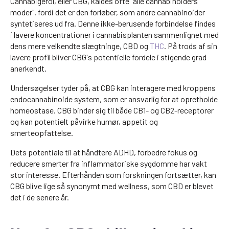
Cannabigerol, eller CBG, kaldes ofte "alle cannabinoiders
moder", fordi det er den forløber, som andre cannabinoider
syntetiseres ud fra. Denne ikke-berusende forbindelse findes
i lavere koncentrationer i cannabisplanten sammenlignet med
dens mere velkendte slægtninge, CBD og
THC
. På trods af sin
lavere profil bliver CBG's potentielle fordele i stigende grad
anerkendt.
Undersøgelser tyder på, at CBG kan interagere med kroppens
endocannabinoide system, som er ansvarlig for at opretholde
homeostase. CBG binder sig til både CB1- og CB2-receptorer
og kan potentielt påvirke humør, appetit og
smerteopfattelse.
Dets potentiale til at håndtere ADHD, forbedre fokus og
reducere smerter fra inflammatoriske sygdomme har vakt
stor interesse. Efterhånden som forskningen fortsætter, kan
CBG blive lige så synonymt med wellness, som CBD er blevet
det i de senere år.