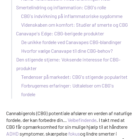
Smertelindring og inflammation: CBG's rolle
CBG's indvirkning på inflammatoriske sygdomme
Videnskaben om komfort: Studier af smerte og CBG
Canavape's Edge: CBG-berigede produkter
De unikke fordele ved Canavapes CBG-blandinger
Hvorfor vælge Canavape til dine CBG-behov?
Den stigende stjerne: Voksende interesse for CBG-
produkter
Tendenser på markedet: CBG's stigende popularitet
Forbrugernes erfaringer: Udtalelser om CBG's
fordele
Cannabigerols (CBG) potentiale afslører en verden af naturlige
fordele, der kan forbedre din...
Velbefindende
. I takt med at
CBG får opmærksomhed for sin mulige hjælp til at håndtere
ADHD
symptomer, skærpelse
fokus
og lindre smerter i