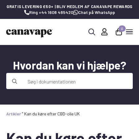
GRATIS LEVERING £50+ | BLIV MEDLEM AF CANAVAPE REWARDS
Ring +44 1608 485420
Chat på WhatsApp
0
Søg
efter:
Hvordan kan vi hjælpe?
Søg
efter:
Artikler
"
Kan du køre efter CBD-olie UK
Kan du køre efter