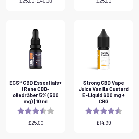
£
25.00
-
£
40.00
£
25.00
Prisinterval:
£25.00
til
£40.00
ECS® CBD Essentials+
Strong CBD Vape
| Rene CBD-
Juice Vanilla Custard
oliedråber 5% (500
E-Liquid 600 mg +
mg) | 10 ml
CBG
Rating:
3.8 out of 5 stars
Rating:
4.6 out 
£
25.00
£
14.99