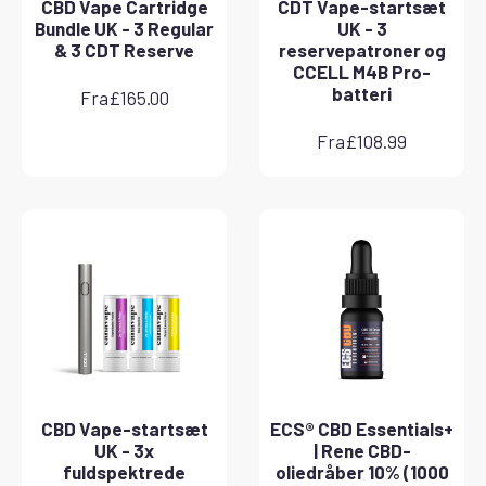
CBD Vape Cartridge
CDT Vape-startsæt
Bundle UK - 3 Regular
UK - 3
& 3 CDT Reserve
reservepatroner og
CCELL M4B Pro-
batteri
Fra
£
165.00
Fra
£
108.99
CBD Vape-startsæt
ECS® CBD Essentials+
UK - 3x
| Rene CBD-
fuldspektrede
oliedråber 10% (1000