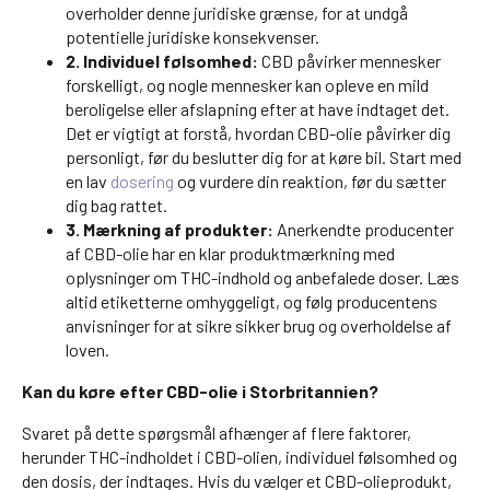
overholder denne juridiske grænse, for at undgå
potentielle juridiske konsekvenser.
2. Individuel følsomhed:
CBD påvirker mennesker
forskelligt, og nogle mennesker kan opleve en mild
beroligelse eller afslapning efter at have indtaget det.
Det er vigtigt at forstå, hvordan CBD-olie påvirker dig
personligt, før du beslutter dig for at køre bil. Start med
en lav
dosering
og vurdere din reaktion, før du sætter
dig bag rattet.
3. Mærkning af produkter:
Anerkendte producenter
af CBD-olie har en klar produktmærkning med
oplysninger om THC-indhold og anbefalede doser. Læs
altid etiketterne omhyggeligt, og følg producentens
anvisninger for at sikre sikker brug og overholdelse af
loven.
Kan du køre efter CBD-olie i Storbritannien?
Svaret på dette spørgsmål afhænger af flere faktorer,
herunder THC-indholdet i CBD-olien, individuel følsomhed og
den dosis, der indtages. Hvis du vælger et CBD-olieprodukt,