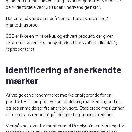
gennemsigtighed. Investering i kvalitet garanterer, at du får
de fulde fordele ved CBD uden unødvendige risici.
Det er også værd at undgå “for godt til at være sandt”-
marketingsprog.
CBD er ikke en mirakelkur, og ethvert produkt, der giver
ekstreme løfter, er sandsynligvis af lav kvalitet eller dårligt
repræsenteret.
Identificering af anerkendte
mærker
At vælge et velrenommeret mærke er afgørende for en
positiv CBD-dampoplevelse. Undersøg mærkerne grundigt,
og læs anmeldelser fra andre brugere. Etablerede mærker har
ofte en track record af pålidelighed og kundetilfredshed.
Vær på vagt over for mærker med få oplysninger eller negativ
feedback. Hvis du vælger velrenommerede mærker, er der