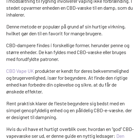
I modsætning til rygning involverer vaping ikke forbrænding. I
stedet opvarmer enheden en CBD-væske til en damp, som du
inhalerer.
Denne metode er populær på grund af sin hurtige virkning,
hvilket gør den til en favorit for mange brugere.
CBD-dampere findes i forskellige former, herunder penne og
større enheder. De kan fyldes med CBD-væske eller bruges
med forudfyldte patroner.
CBD Vape UK
produkter er kendt for deres bekvemmelighed
og brugervenlighed, især for begyndere. At finde den rigtige
enhed kan forbedre din oplevelse og sikre, at du får de
ønskede effekter.
Rent praktisk klarer de fleste begyndere sig bedst med en
simpel genopfyldelig enhed og en pålidelig CBD-e-væske, der
er designet til dampning.
Hvis du vil have et hurtigt overblik over, hvordan en “god” CBD-
vapevæske ser ud, er denne guide en nyttig ledsager:
Den