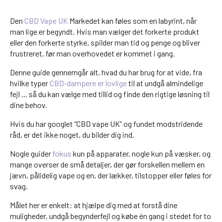
Den
CBD Vape UK
Markedet kan føles som en labyrint, når
man lige er begyndt. Hvis man vælger det forkerte produkt
eller den forkerte styrke, spilder man tid og penge og bliver
frustreret, før man overhovedet er kommet i gang.
Denne guide gennemgår alt, hvad du har brug for at vide, fra
hvilke typer
CBD-dampere er lovlige
til at undgå almindelige
fejl ... så du kan vælge med tillid og finde den rigtige løsning til
dine behov.
Hvis du har googlet “CBD vape UK” og fundet modstridende
råd, er det ikke noget, du bilder dig ind.
Nogle guider
fokus
kun på apparater, nogle kun på væsker, og
mange overser de små detaljer, der gør forskellen mellem en
jævn, pålidelig vape og en, der lækker, tilstopper eller føles for
svag.
Målet her er enkelt: at hjælpe dig med at forstå dine
muligheder, undgå begynderfejl og købe én gang i stedet for to