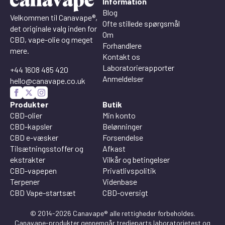
Information
Blog
Velkommen til Canavape®,
Ofte stillede spørgsmål
det originale valg inden for
Om
CBD, vape-olie og meget
Forhandlere
mere.
Kontakt os
Laboratorierapporter
+44 1608 485 420
Anmeldelser
hello@canavape.co.uk
Produkter
Butik
CBD-olier
Min konto
CBD-kapsler
Belønninger
CBD e-væsker
Forsendelse
Tilsætningsstoffer og
Afkast
ekstrakter
Vilkår og betingelser
CBD-vapepen
Privatlivspolitik
Terpener
Videnbase
CBD Vape-startsæt
CBD-oversigt
© 2014-2026 Canavape® alle rettigheder forbeholdes.
Canavape-produkter gennemgår tredjeparts laboratorietest og