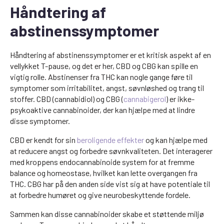
Håndtering af
abstinenssymptomer
Håndtering af abstinenssymptomer er et kritisk aspekt af en
vellykket T-pause, og det er her, CBD og CBG kan spille en
vigtig rolle. Abstinenser fra THC kan nogle gange føre til
symptomer som irritabilitet, angst, søvnløshed og trang til
stoffer. CBD (cannabidiol) og CBG (
cannabigerol
) er ikke-
psykoaktive cannabinoider, der kan hjælpe med at lindre
disse symptomer.
CBD er kendt for sin
beroligende effekter
og kan hjælpe med
at reducere angst og forbedre søvnkvaliteten. Det interagerer
med kroppens endocannabinoide system for at fremme
balance og homeostase, hvilket kan lette overgangen fra
THC. CBG har på den anden side vist sig at have potentiale til
at forbedre humøret og give neurobeskyttende fordele.
Sammen kan disse cannabinoider skabe et støttende miljø