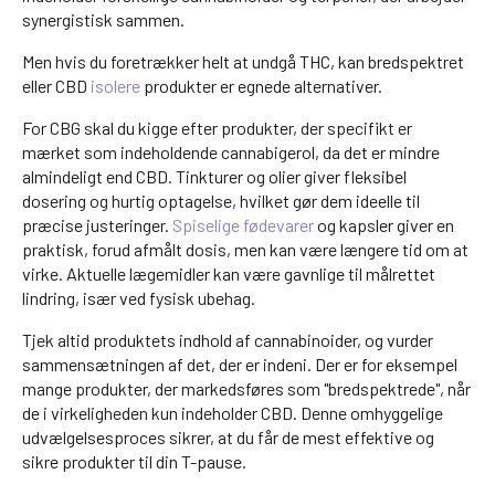
synergistisk sammen.
Men hvis du foretrækker helt at undgå THC, kan bredspektret
eller CBD
isolere
produkter er egnede alternativer.
For CBG skal du kigge efter produkter, der specifikt er
mærket som indeholdende cannabigerol, da det er mindre
almindeligt end CBD. Tinkturer og olier giver fleksibel
dosering og hurtig optagelse, hvilket gør dem ideelle til
præcise justeringer.
Spiselige fødevarer
og kapsler giver en
praktisk, forud afmålt dosis, men kan være længere tid om at
virke. Aktuelle lægemidler kan være gavnlige til målrettet
lindring, især ved fysisk ubehag.
Tjek altid produktets indhold af cannabinoider, og vurder
sammensætningen af det, der er indeni. Der er for eksempel
mange produkter, der markedsføres som "bredspektrede", når
de i virkeligheden kun indeholder CBD. Denne omhyggelige
udvælgelsesproces sikrer, at du får de mest effektive og
sikre produkter til din T-pause.