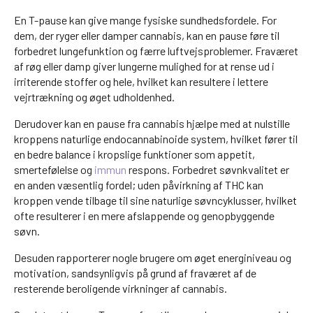
En T-pause kan give mange fysiske sundhedsfordele. For
dem, der ryger eller damper cannabis, kan en pause føre til
forbedret lungefunktion og færre luftvejsproblemer. Fraværet
af røg eller damp giver lungerne mulighed for at rense ud i
irriterende stoffer og hele, hvilket kan resultere i lettere
vejrtrækning og øget udholdenhed.
Derudover kan en pause fra cannabis hjælpe med at nulstille
kroppens naturlige endocannabinoide system, hvilket fører til
en bedre balance i kropslige funktioner som appetit,
smertefølelse og
immun
respons. Forbedret søvnkvalitet er
en anden væsentlig fordel; uden påvirkning af THC kan
kroppen vende tilbage til sine naturlige søvncyklusser, hvilket
ofte resulterer i en mere afslappende og genopbyggende
søvn.
Desuden rapporterer nogle brugere om øget energiniveau og
motivation, sandsynligvis på grund af fraværet af de
resterende beroligende virkninger af cannabis.