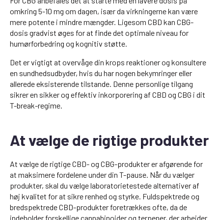
For CBG anbefales det at starte med en lavere dosis på
omkring 5-10 mg om dagen, især da virkningerne kan være
mere potente i mindre mængder. Ligesom CBD kan CBG-
dosis gradvist øges for at finde det optimale niveau for
humørforbedring og kognitiv støtte.
Det er vigtigt at overvåge din krops reaktioner og konsultere
en sundhedsudbyder, hvis du har nogen bekymringer eller
allerede eksisterende tilstande. Denne personlige tilgang
sikrer en sikker og effektiv inkorporering af CBD og CBG i dit
T-break-regime.
At vælge de rigtige produkter
At vælge de rigtige CBD- og CBG-produkter er afgørende for
at maksimere fordelene under din T-pause. Når du vælger
produkter, skal du vælge laboratorietestede alternativer af
høj kvalitet for at sikre renhed og styrke. Fuldspektrede og
bredspektrede CBD-produkter foretrækkes ofte, da de
indeholder forskellige cannabinoider og terpener, der arbejder