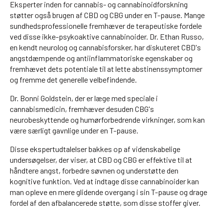
Eksperter inden for cannabis- og cannabinoidforskning
støtter også brugen af CBD og CBG under en T-pause. Mange
sundhedsprofessionelle fremhæver de terapeutiske fordele
ved disse ikke-psykoaktive cannabinoider. Dr. Ethan Russo,
en kendt neurolog og cannabisforsker, har diskuteret CBD's
angstdæmpende og antiinflammatoriske egenskaber og
fremhævet dets potentiale til at lette abstinenssymptomer
og fremme det generelle velbefindende.
Dr. Bonni Goldstein, der er læge med speciale i
cannabismedicin, fremhæver desuden CBG's
neurobeskyttende og humørforbedrende virkninger, som kan
være særligt gavnlige under en T-pause.
Disse ekspertudtalelser bakkes op af videnskabelige
undersøgelser, der viser, at CBD og CBG er effektive til at
håndtere angst, forbedre søvnen og understøtte den
kognitive funktion. Ved at indtage disse cannabinoider kan
man opleve en mere glidende overgang i sin T-pause og drage
fordel af den afbalancerede støtte, som disse stoffer giver.