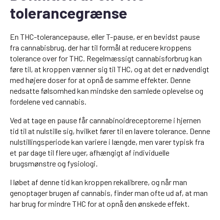
tolerancegrænse
En THC-tolerancepause, eller T-pause, er en bevidst pause
fra cannabisbrug, der har til formål at reducere kroppens
tolerance over for THC. Regelmæssigt cannabisforbrug kan
føre til, at kroppen vænner sig til THC, og at det er nødvendigt
med højere doser for at opnå de samme effekter. Denne
nedsatte følsomhed kan mindske den samlede oplevelse og
fordelene ved cannabis.
Ved at tage en pause får cannabinoidreceptorerne i hjernen
tid til at nulstille sig, hvilket fører til en lavere tolerance. Denne
nulstillingsperiode kan variere i længde, men varer typisk fra
et par dage til flere uger, afhængigt af individuelle
brugsmønstre og fysiologi.
I løbet af denne tid kan kroppen rekalibrere, og når man
genoptager brugen af cannabis, finder man ofte ud af, at man
har brug for mindre THC for at opnå den ønskede effekt.