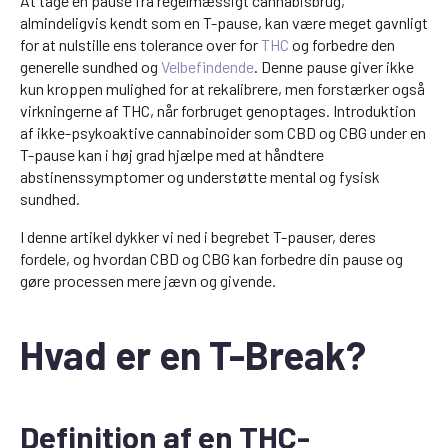
At tage en pause fra regelmæssigt cannabisbrug,
almindeligvis kendt som en T-pause, kan være meget gavnligt
for at nulstille ens tolerance over for
THC
og forbedre den
generelle sundhed og
Velbefindende
. Denne pause giver ikke
kun kroppen mulighed for at rekalibrere, men forstærker også
virkningerne af THC, når forbruget genoptages. Introduktion
af ikke-psykoaktive cannabinoider som CBD og CBG under en
T-pause kan i høj grad hjælpe med at håndtere
abstinenssymptomer og understøtte mental og fysisk
sundhed.
I denne artikel dykker vi ned i begrebet T-pauser, deres
fordele, og hvordan CBD og CBG kan forbedre din pause og
gøre processen mere jævn og givende.
Hvad er en T-Break?
Definition af en THC-