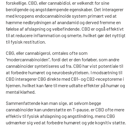
forskellige. CBD, eller cannabidiol, er velkendt for sine
beroligende og angstdæmpende egenskaber. Det interagerer
med kroppens endocannabinoide system primært ved at
hæmme nedbrydningen af anandamid og derved fremme en
følelse af afslapning og velbefindende. CBD er også effektivt
til at reducere inflammation og smerte, hvilket gør det nyttigt
til fysisk restitution.
CBG, eller cannabigerol, omtales ofte som
"modercannabinoiden", fordi det er den forløber, som andre
cannabinoider syntetiseres ud fra. CBG har vist potentiale til
at forbedre humøret og neurobeskyttelsen. I modsætning til
CBD interagerer CBG direkte med CB1- og CB2-receptorerne i
hjernen, hvilket kan føre til mere udtalte effekter på humør og
mental klarhed.
Sammenfattende kan man sige, at selvom begge
cannabinoider kan understøtte en T-pause, er CBD ofte mere
effektiv til fysisk afslapning og angstlindring, mens CBG
udmærker sig ved at forbedre humøret og yde kognitiv støtte.