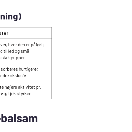
gning)
oter
iver, hvor den er påført;
d til led og små
skelgrupper
sorberes hurtigere;
ndre okklusiv
te højere aktivitet pr.
røg; tjek styrken
-balsam