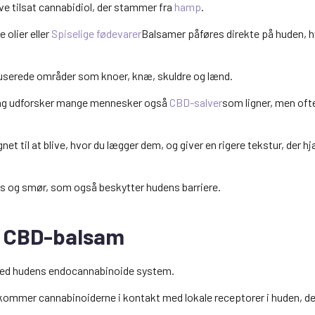
ve tilsat cannabidiol, der stammer fra
hamp
.
 olier eller
Spiselige fødevarer
Balsamer påføres direkte på huden, hv
kuserede områder som knoer, knæ, skuldre og lænd.
ling udforsker mange mennesker også
CBD-salver
som ligner, men ofte
net til at blive, hvor du lægger dem, og giver en rigere tekstur, der
 og smør, som også beskytter hudens barriere.
r CBD-balsam
med hudens endocannabinoide system.
 kommer cannabinoiderne i kontakt med lokale receptorer i huden, 