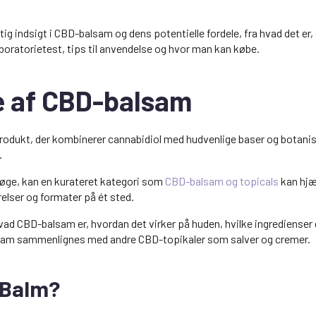
tig indsigt i CBD-balsam og dens potentielle fordele, fra hvad det er, 
aboratorietest, tips til anvendelse og hvor man kan købe.
e af CBD-balsam
odukt, der kombinerer cannabidiol med hudvenlige baser og botanisk
.
 søge, kan en kurateret kategori som
CBD-balsam og topicals
kan hjæ
elser og formater på ét sted.
vad CBD-balsam er, hvordan det virker på huden, hvilke ingredienser d
lsam sammenlignes med andre CBD-topikaler som salver og cremer.
 Balm?