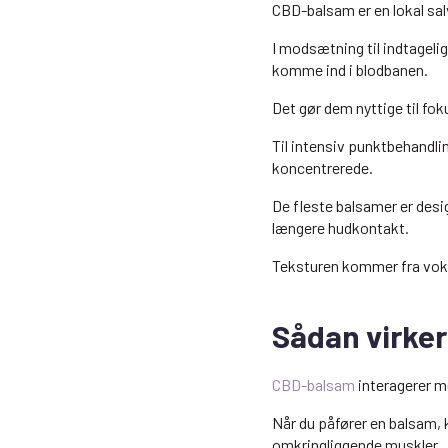
CBD-balsam er en lokal sal
I modsætning til indtagelige
komme ind i blodbanen.
Det gør dem nyttige til fo
Til intensiv punktbehand
koncentrerede.
De fleste balsamer er desig
længere hudkontakt.
Teksturen kommer fra voks
Sådan virke
CBD-balsam
interagerer 
Når du påfører en balsam,
omkringliggende muskler.