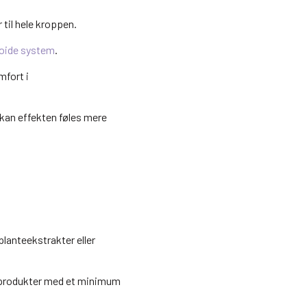
 til hele kroppen.
noide system
.
mfort i
kan effekten føles mere
planteekstrakter eller
er produkter med et minimum