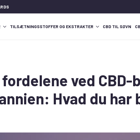
ARDS
R
TILSÆTNINGSSTOFFER OG EKSTRAKTER
CBD TIL SØVN
C
 fordelene ved CBD-b
annien: Hvad du har 