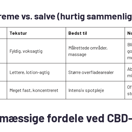
reme vs. salve (hurtig sammenli
Tekstur
Bedst til
N
Bl
Målrettede områder,
Fyldig, voksagtig
go
massage
mu
Ab
Lettere, lotion-agtig
Større overfladearealer
mi
Of
Meget fast, koncentreret
Intensiv spotpleje
st
mæssige fordele ved CBD