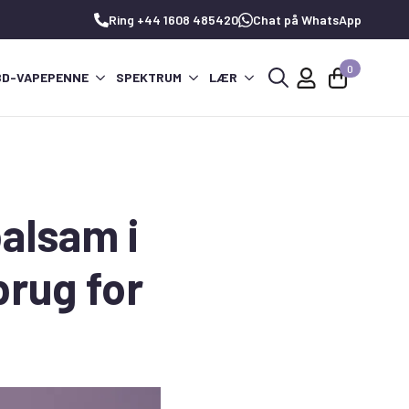
Ring +44 1608 485420
Chat på WhatsApp
0
BD-VAPEPENNE
SPEKTRUM
LÆR
Søg
efter:
alsam i
brug for