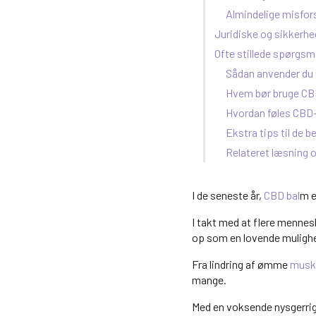
Almindelige misfor
Juridiske og sikkerh
Ofte stillede spørgsm
Sådan anvender du
Hvem bør bruge C
Hvordan føles CBD
Ekstra tips til de b
Relateret læsning 
I de seneste år,
CBD bal
m e
I takt med at flere menneske
op som en lovende muligh
Fra lindring af ømme
musk
mange.
Med en voksende nysgerrigh