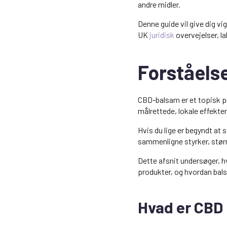
andre midler.
Denne guide vil give dig vig
UK
juridisk
overvejelser, l
Forståels
CBD-balsam er et topisk pr
målrettede, lokale effekter
Hvis du lige er begyndt at
sammenligne styrker, størr
Dette afsnit undersøger, h
produkter, og hvordan ba
Hvad er CBD