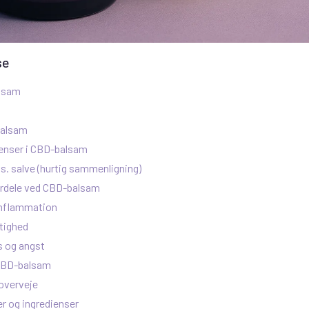
se
alsam
balsam
ienser i CBD-balsam
s. salve (hurtig sammenligning)
rdele ved CBD-balsam
inflammation
tighed
s og angst
 CBD-balsam
 overveje
r og ingredienser