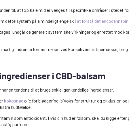
unden til, at topikale midler vælges til specifikke områder i stedet for
om dette system på almindeligt engelsk i
at forstå det endocannabi
dtages, undgår de generelt systemiske virkninger og er rettet mod ko
 hurtig lindrende fornemmelse; ved konsekvent rutinemæssig brug 
ingredienser i CBD-balsam
har en tendens til at bruge enkle, genkendelige ingredienser.
ler
kokosnød
olie for blødgøring, bivoks for struktur og okklusion og 
ekstra hudfølelse.
vitamin som antioxidant. Hvis din hud er følsom, skal du kigge eft
kunstig parfume.