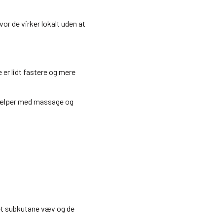
or de virker lokalt uden at
 er lidt fastere og mere
 hjælper med massage og
det subkutane væv og de