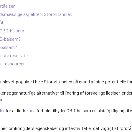
ståelser
edsmæssige aspekter i Storbritannien
ål
 CBD-balsam
BD-balsam?
-balsam?
edste resultater
og ressourcer
r blevet populær i hele Storbritannien på grund af sine potentielle fo
r søger naturlige alternativer til lindring af forskellige lidelser, er 
ed.
ler
for at lindre
hud
forhold tilbyder CBD-balsam en alsidig tilgang til w
ed omkring dets egenskaber og effektivitet er det vigtigt at forstå, 