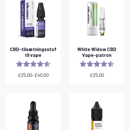
CBD-tilsætningsstof
White Widow CBD
til vape
Vape-patron
Rating:
4.8 out of 5 stars
Rating:
4.6 out 
£
25.00
-
£
40.00
£
25.00
Prisinterval:
£25.00
til
£40.00