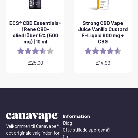
ECS® CBD Essentials+
Strong CBD Vape
| Rene CBD-
Juice Vanilla Custard
oliedråber 5% (500
E-Liquid 600 mg +
mg) | 10 ml
CBG
Rating:
3.8 out of 5 stars
Rating:
4.6 out 
£
25.00
£
14.99
Information
Blog
Velkommen til Canavape®,
Ofte stillede spørgsmål
det originale valg inden for
Om