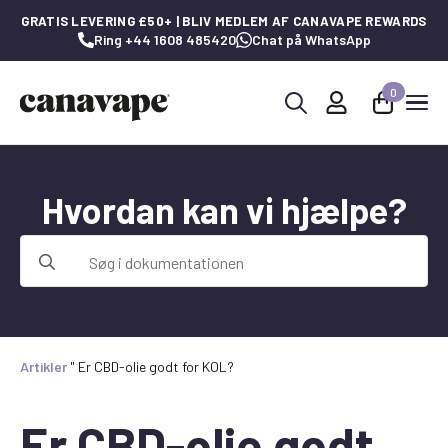
GRATIS LEVERING £50+ | BLIV MEDLEM AF CANAVAPE REWARDS
Ring +44 1608 485420
Chat på WhatsApp
0
Søg
efter:
Hvordan kan vi hjælpe?
Søg
efter:
Artikler
"
Er CBD-olie godt for KOL?
Er CBD-olie godt