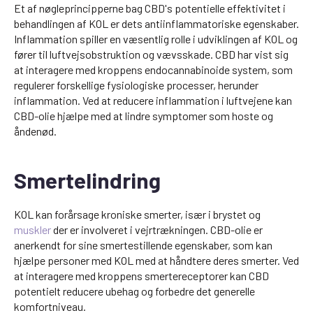
Et af nøgleprincipperne bag CBD's potentielle effektivitet i
behandlingen af KOL er dets antiinflammatoriske egenskaber.
Inflammation spiller en væsentlig rolle i udviklingen af KOL og
fører til luftvejsobstruktion og vævsskade. CBD har vist sig
at interagere med kroppens endocannabinoide system, som
regulerer forskellige fysiologiske processer, herunder
inflammation. Ved at reducere inflammation i luftvejene kan
CBD-olie hjælpe med at lindre symptomer som hoste og
åndenød.
Smertelindring
KOL kan forårsage kroniske smerter, især i brystet og
muskler
der er involveret i vejrtrækningen. CBD-olie er
anerkendt for sine smertestillende egenskaber, som kan
hjælpe personer med KOL med at håndtere deres smerter. Ved
at interagere med kroppens smertereceptorer kan CBD
potentielt reducere ubehag og forbedre det generelle
komfortniveau.