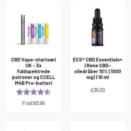
CBD Vape-startsæt
ECS® CBD Essentials+
UK - 3x
| Rene CBD-
fuldspektrede
oliedråber 10% (1000
patroner og CCELL
mg) | 10 ml
M4B Pro-batteri
£
35.00
Rating:
4.8 out of 5 stars
Fra
£
93.99