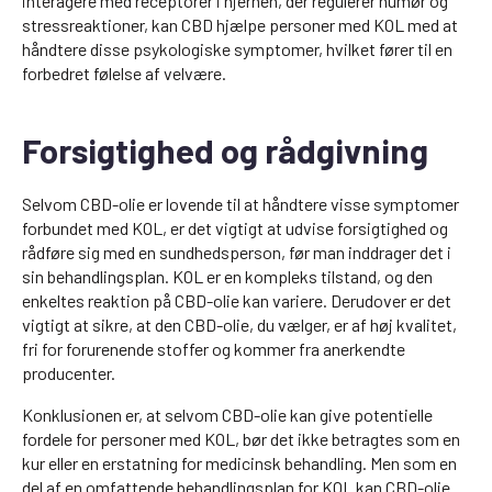
interagere med receptorer i hjernen, der regulerer humør og
stressreaktioner, kan CBD hjælpe personer med KOL med at
håndtere disse psykologiske symptomer, hvilket fører til en
forbedret følelse af velvære.
Forsigtighed og rådgivning
Selvom CBD-olie er lovende til at håndtere visse symptomer
forbundet med KOL, er det vigtigt at udvise forsigtighed og
rådføre sig med en sundhedsperson, før man inddrager det i
sin behandlingsplan. KOL er en kompleks tilstand, og den
enkeltes reaktion på CBD-olie kan variere. Derudover er det
vigtigt at sikre, at den CBD-olie, du vælger, er af høj kvalitet,
fri for forurenende stoffer og kommer fra anerkendte
producenter.
Konklusionen er, at selvom CBD-olie kan give potentielle
fordele for personer med KOL, bør det ikke betragtes som en
kur eller en erstatning for medicinsk behandling. Men som en
del af en omfattende behandlingsplan for KOL kan CBD-olie