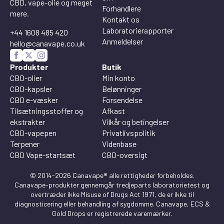
CBD, vape-olie og meget
Forhandlere
mere.
Kontakt os
Laboratorierapporter
+44 1608 485 420
Anmeldelser
hello@canavape.co.uk
Produkter
Butik
CBD-olier
Min konto
CBD-kapsler
Belønninger
CBD e-væsker
Forsendelse
Tilsætningsstoffer og
Afkast
ekstrakter
Vilkår og betingelser
CBD-vapepen
Privatlivspolitik
Terpener
Videnbase
CBD Vape-startsæt
CBD-oversigt
© 2014-2026 Canavape® alle rettigheder forbeholdes.
Canavape-produkter gennemgår tredjeparts laboratorietest og
overtræder ikke Misuse of Drugs Act 1971, de er ikke til
diagnosticering eller behandling af sygdomme. Canavape, ECS &
Gold Drops er registrerede varemærker.