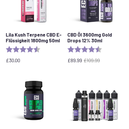
Lila Kush Terpene CBD E-
CBD Öl 3600mg Gold
Flüssigkeit 1800mg 50ml
Drops 12% 30ml
Bewertung:
4,6 von 5 Sternen
Bewertung:
4,7 von 5 Ste
£
30.00
£
89.99
£
109.99
Ursprünglicher
Aktueller
Preis
Preis
war:
ist:
£109.99
£89.99.