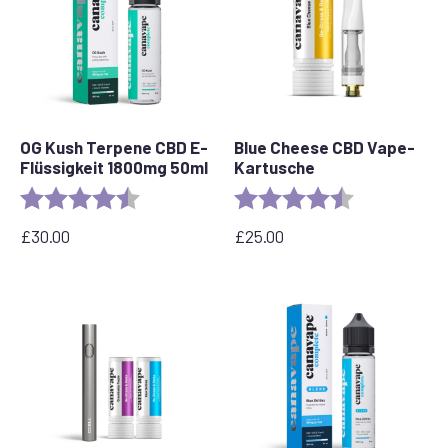
OG Kush Terpene CBD E-
Blue Cheese CBD Vape-
Flüssigkeit 1800mg 50ml
Kartusche
Bewertung:
4,6 von 5 Sternen
Bewertung:
4,5 von 5 Ste
£
30.00
£
25.00