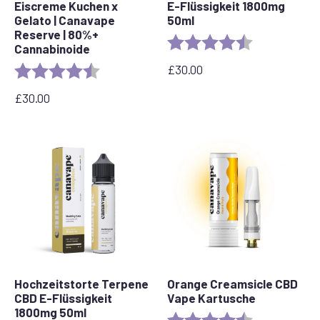
Eiscreme Kuchen x
E-Flüssigkeit 1800mg
Gelato | Canavape
50ml
Reserve | 80%+
Bewertung:
4,5 von 5 Ste
Cannabinoide
£
30.00
Bewertung:
4,6 von 5 Sternen
£
30.00
Hochzeitstorte Terpene
Orange Creamsicle CBD
CBD E-Flüssigkeit
Vape Kartusche
1800mg 50ml
Bewertung:
4.2 out of 5 s