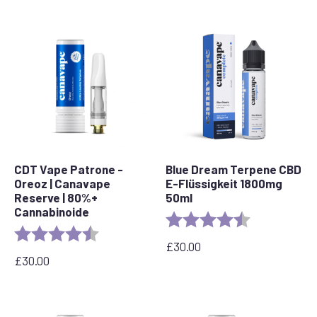
CDT Vape Patrone -
Blue Dream Terpene CBD
Oreoz | Canavape
E-Flüssigkeit 1800mg
Reserve | 80%+
50ml
Cannabinoide
Bewertung:
4,8 von 5 Ste
Bewertung:
4,4 von 5 Sternen
£
30.00
£
30.00