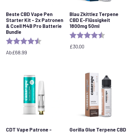
Beste CBD Vape Pen
Blau Zkittlez Terpene
Starter Kit - 2x Patronen
CBD E-Flüssigkeit
& Ccell M4B Pro Batterie
1800mg 50ml
Bundle
Bewertung:
4,7 von 5 Ste
Bewertung:
4,7 von 5 Sternen
£
30.00
Ab
£
68.99
CDT Vape Patrone -
Gorilla Glue Terpene CBD