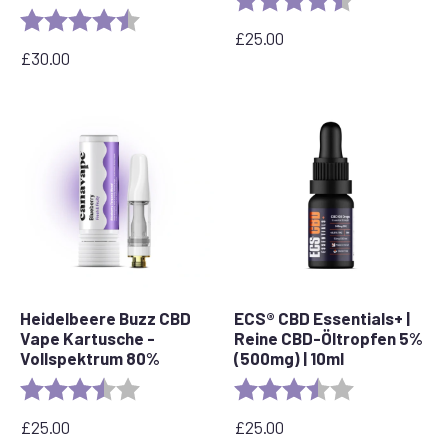
Bewertung:
4,8 von 5 Sternen
£
25.00
£
30.00
Heidelbeere Buzz CBD
ECS® CBD Essentials+ |
Vape Kartusche -
Reine CBD-Öltropfen 5%
Vollspektrum 80%
(500mg) | 10ml
Bewertung:
3.6 out of 5 stars
Bewertung:
3.8 out of 5 s
£
25.00
£
25.00