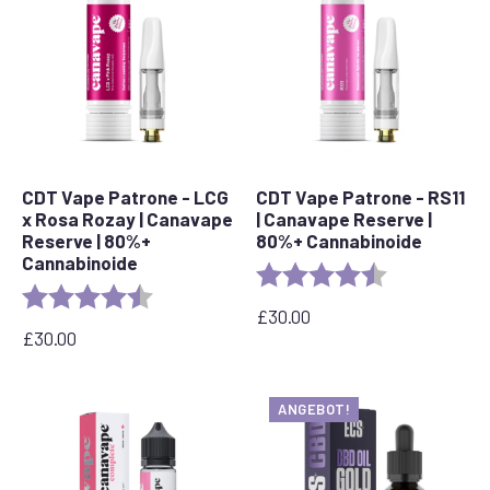
CDT Vape Patrone - LCG
CDT Vape Patrone - RS11
x Rosa Rozay | Canavape
| Canavape Reserve |
Reserve | 80%+
80%+ Cannabinoide
Cannabinoide
Bewertung:
4,7 von 5 Ste
Bewertung:
4,6 von 5 Sternen
£
30.00
£
30.00
ANGEBOT!