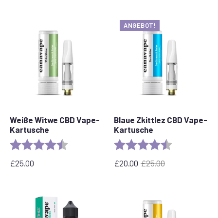
ANGEBOT!
Weiße Witwe CBD Vape-
Blaue Zkittlez CBD Vape-
Kartusche
Kartusche
Bewertung:
4,6 von 5 Sternen
Bewertung:
4,6 von 5 Ste
£
25.00
£
20.00
£
25.00
Ursprünglicher
Aktueller
Preis
Preis
war:
ist:
£25.00
£20.00.