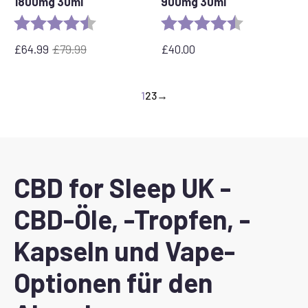
1800mg 30ml
900mg 30ml
Bewertung:
4,4 von 5 Sternen
Bewertung:
4,9 von 5 Ste
£
64.99
£
79.99
£
40.00
Der
Aktueller
ursprüngliche
Preis
Preis
ist:
1
2
3
→
betrug:
£64.99.
79,99
£
CBD for Sleep UK -
CBD-Öle, -Tropfen, -
Kapseln und Vape-
Optionen für den