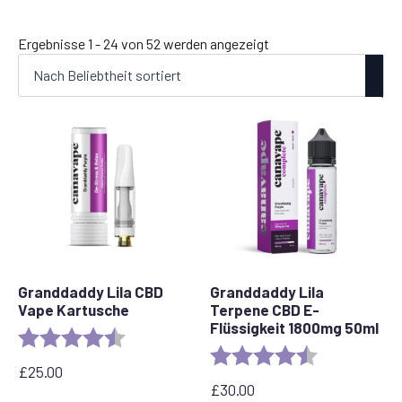
Nach
Ergebnisse 1 - 24 von 52 werden angezeigt
Beliebtheit
sortiert
Granddaddy Lila CBD
Granddaddy Lila
Vape Kartusche
Terpene CBD E-
Flüssigkeit 1800mg 50ml
Bewertung:
4,5 von 5 Sternen
Bewertung:
4,8 von 5 Ste
£
25.00
£
30.00