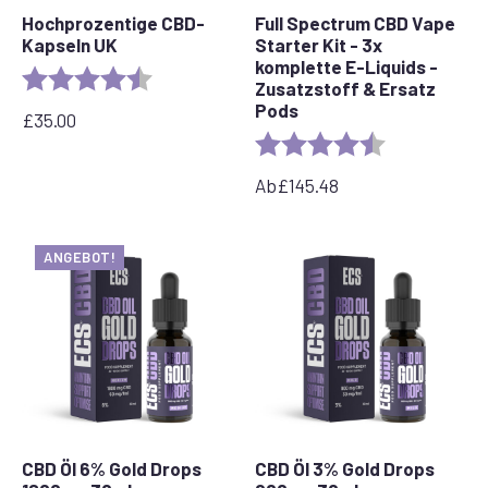
Hochprozentige CBD-
Full Spectrum CBD Vape
Kapseln UK
Starter Kit - 3x
komplette E-Liquids -
Bewertung:
4,8 von 5 Sternen
Zusatzstoff & Ersatz
Pods
£
35.00
Bewertung:
4,7 von 5 Ste
Ab
£
145.48
ANGEBOT!
CBD Öl 6% Gold Drops
CBD Öl 3% Gold Drops