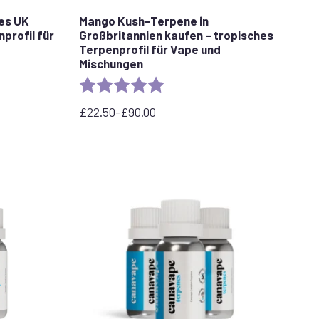
es UK
Mango Kush-Terpene in
profil für
Großbritannien kaufen – tropisches
Terpenprofil für Vape und
Mischungen
stars
Rating:
5.0 out of 5 stars
£
22.50
-
£
90.00
Preisspanne:
22,50
£
bis
90,00
£