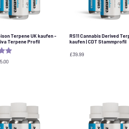
ison Terpene UK kaufen -
RS11 Cannabis Derived Te
iva Terpene Profil
kaufen | CDT Stammprofil
5.0 out of 5 stars
£
39.99
5.00
ne: