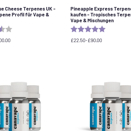
ue Cheese Terpenes UK -
Pineapple Express Terpen
pene Profil für Vape &
kaufen - Tropisches Terpen
Vape & Mischungen
3.5 out of 5 stars
Rating:
5.0 out of 5 
00.00
£
22.50
-
£
90.00
ne:
Preisspanne:
22,50
£
bis
90,00
£