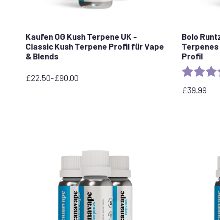
Kaufen OG Kush Terpene UK -
Bolo Runt
Classic Kush Terpene Profil für Vape
Terpenes 
& Blends
Profil
Rating:
£
22.50
-
£
90.00
Preisspanne:
£
39.99
22,50
£
bis
90,00
£