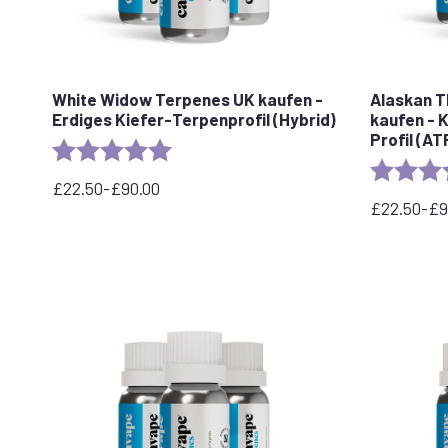
White Widow Terpenes UK kaufen -
Alaskan T
Erdiges Kiefer-Terpenprofil (Hybrid)
kaufen - 
Profil (AT
Rating:
5.0 out of 5 stars
Rating:
£
22.50
-
£
90.00
Preisspanne:
£
22.50
-
£
9
22,50
Preisspan
£
22,50
bis
£
90,00
bis
£
90,00
£