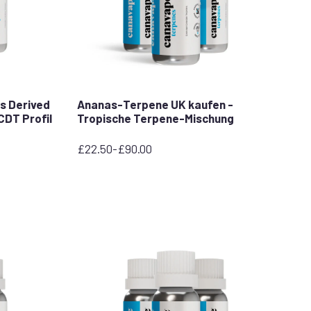
is Derived
Ananas-Terpene UK kaufen -
CDT Profil
Tropische Terpene-Mischung
£
22.50
-
£
90.00
Preisspanne:
22,50
£
bis
90,00
£