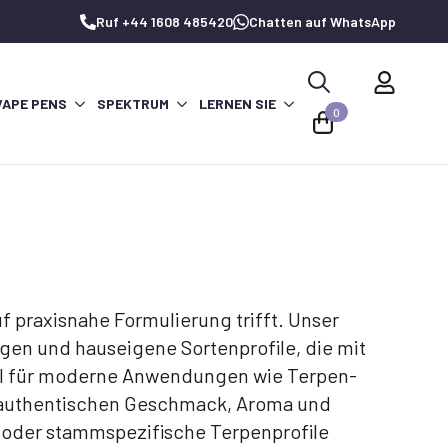
Ruf +44 1608 485420
Chatten auf WhatsApp
VAPE PENS
SPEKTRUM
LERNEN SIE
Suche
0
nach:
 praxisnahe Formulierung trifft. Unser
en und hauseigene Sortenprofile, die mit
ell für moderne Anwendungen wie Terpen-
 authentischen Geschmack, Aroma und
n oder stammspezifische Terpenprofile