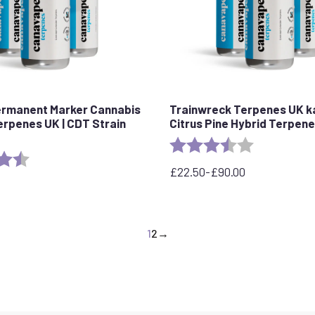
ermanent Marker Cannabis
Trainwreck Terpenes UK k
erpenes UK | CDT Strain
Citrus Pine Hybrid Terpene 
Rating:
3.7 out of 5 
4.5 out of 5 stars
£
22.50
-
£
90.00
Preisspanne:
22,50
£
bis
1
2
→
90,00
£