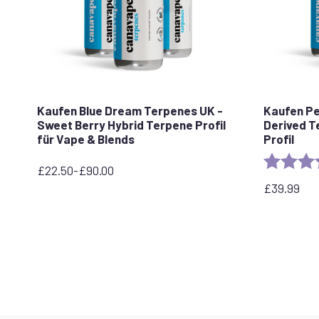
Kaufen Blue Dream Terpenes UK -
Kaufen P
Sweet Berry Hybrid Terpene Profil
Derived T
für Vape & Blends
Profil
Rating:
£
22.50
-
£
90.00
Preisspanne:
£
39.99
22,50
£
bis
90,00
£