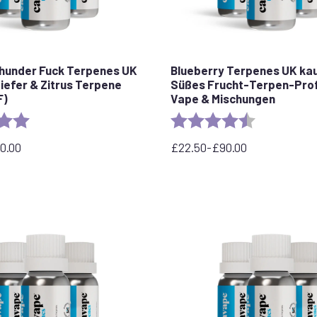
hunder Fuck Terpenes UK
Blueberry Terpenes UK kau
Kiefer & Zitrus Terpene
Süßes Frucht-Terpen-Profi
F)
Vape & Mischungen
5.0 out of 5 stars
Rating:
4.3 out of 5 
0.00
£
22.50
-
£
90.00
ne:
Preisspanne:
22,50
£
bis
90,00
£