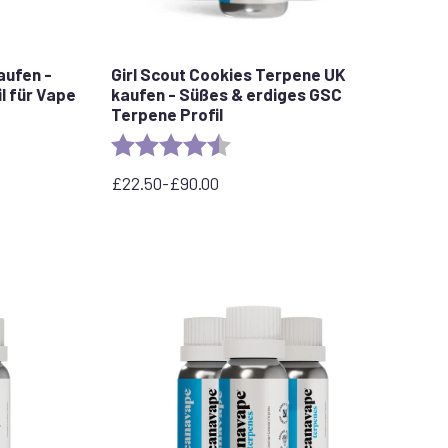
aufen -
Girl Scout Cookies Terpene UK
l für Vape
kaufen - Süßes & erdiges GSC
Terpene Profil
stars
Rating:
4.3 out of 5 stars
£
22.50
-
£
90.00
Preisspanne:
22,50
£
bis
90,00
£