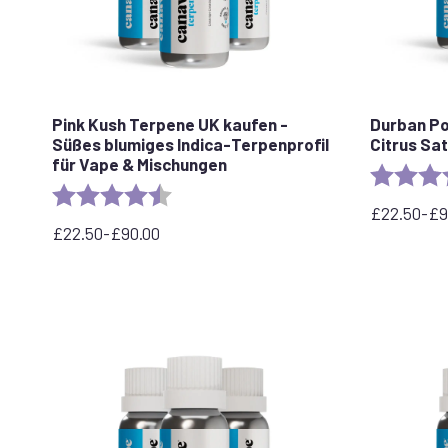
Pink Kush Terpene UK kaufen -
Durban Po
Süßes blumiges Indica-Terpenprofil
Citrus Sat
für Vape & Mischungen
Rating:
Rating:
4.5 out of 5 stars
£
22.50
-
£
9
Preisspan
£
22.50
-
£
90.00
Preisspanne:
£22.50
22,50
bis
£
£95.00
bis
90,00
£