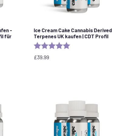
fen -
Ice Cream Cake Cannabis Derived
l für
Terpenes UK kaufen | CDT Profil
Rating:
5.0 out of 5 stars
stars
£
39.99