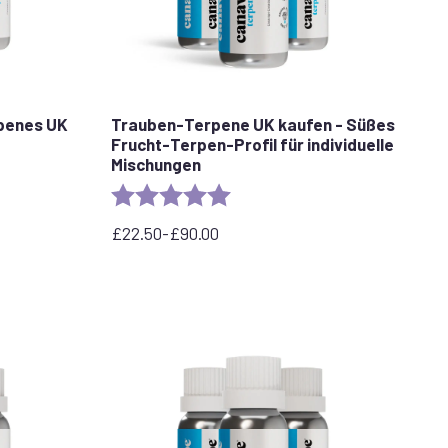
rpenes UK
Trauben-Terpene UK kaufen - Süßes
Frucht-Terpen-Profil für individuelle
Mischungen
Rating:
5.0 out of 5 stars
£
22.50
-
£
90.00
Preisspanne:
22,50
£
bis
90,00
£