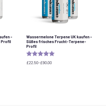
aufen -
Wassermelone Terpene UK kaufen -
Profil
Süßes frisches Frucht-Terpene-
Profil
stars
Rating:
5.0 out of 5 stars
£
22.50
-
£
90.00
Preisspanne:
22,50
£
bis
90,00
£