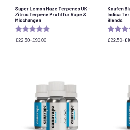
Super Lemon Haze Terpenes UK -
Kaufen Bl
Zitrus Terpene Profil für Vape &
Indica Ter
Mischungen
Blends
Rating:
5.0 out of 5 stars
Rating:
£
22.50
-
£
90.00
£
22.50
-
£
1
Preisspanne:
Preisspan
22,50
22,50
£
£
bis
bis
90,00
100,00
£
£