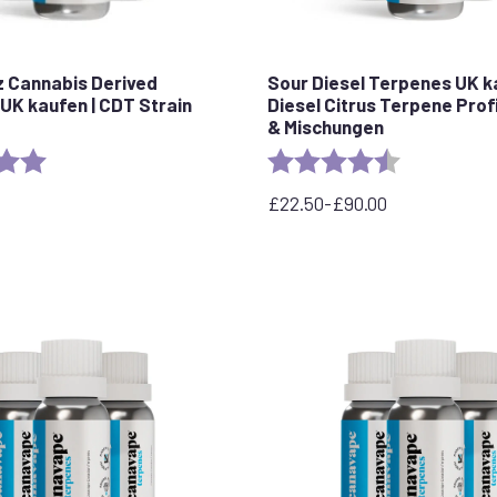
z Cannabis Derived
Sour Diesel Terpenes UK k
UK kaufen | CDT Strain
Diesel Citrus Terpene Profi
& Mischungen
5.0 out of 5 stars
Rating:
4.7 out of 5 
£
22.50
-
£
90.00
Preisspanne:
22,50
£
bis
90,00
£