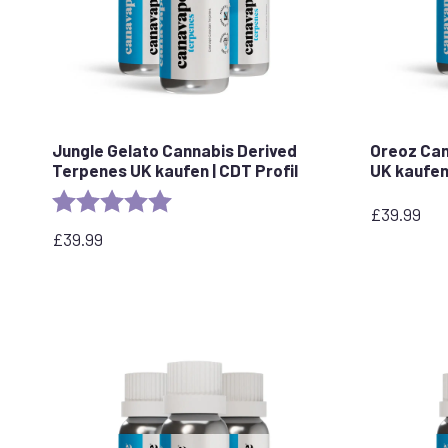
Jungle Gelato Cannabis Derived
Oreoz Can
Terpenes UK kaufen | CDT Profil
UK kaufen 
Rating:
5.0 out of 5 stars
£
39.99
£
39.99