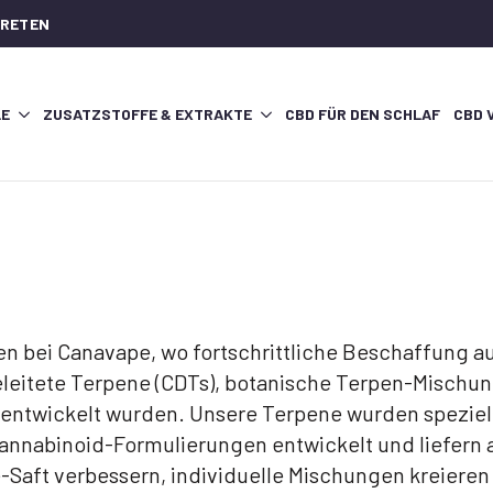
TRETEN
LE
ZUSATZSTOFFE & EXTRAKTE
CBD FÜR DEN SCHLAF
CBD 
 bei Canavape, wo fortschrittliche Beschaffung auf
eitete Terpene (CDTs), botanische Terpen-Mischung
 entwickelt wurden. Unsere Terpene wurden spezi
annabinoid-Formulierungen entwickelt und liefern
e-Saft verbessern, individuelle Mischungen kreiere