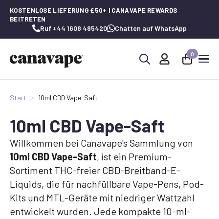
KOSTENLOSE LIEFERUNG £50+ | CANAVAPE REWARDS
BEITRETEN
Ruf +44 1608 485420
Chatten auf WhatsApp
0
Suche
nach:
Start
10ml CBD Vape-Saft
10ml CBD Vape-Saft
Willkommen bei Canavape's Sammlung von
10ml CBD Vape-Saft
, ist ein Premium-
Sortiment THC-freier CBD-Breitband-E-
Liquids, die für nachfüllbare Vape-Pens, Pod-
Kits und MTL-Geräte mit niedriger Wattzahl
entwickelt wurden. Jede kompakte 10-ml-