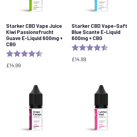
Starker CBD Vape Juice
Starker CBD Vape-Saft
Kiwi Passionsfrucht
Blue Scante E-Liquid
Guave E-Liquid 600mg +
600mg + CBG
CBG
Bewertung:
4,3 von 5 Ste
Bewertung:
4,8 von 5 Sternen
£
14.99
£
14.99