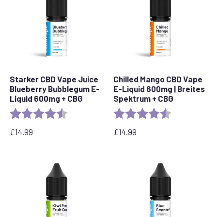
Starker CBD Vape Juice
Chilled Mango CBD Vape
Blueberry Bubblegum E-
E-Liquid 600mg | Breites
Liquid 600mg + CBG
Spektrum + CBG
Bewertung:
4,4 von 5 Sternen
Bewertung:
4,6 von 5 Ste
£
14.99
£
14.99