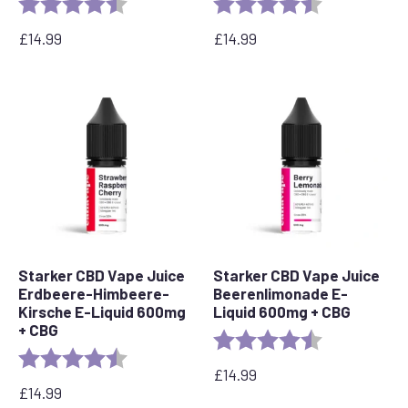
Bewertung:
4,6 von 5 Sternen
Bewertung:
4,5 von 5 Ste
£
14.99
£
14.99
Starker CBD Vape Juice
Starker CBD Vape Juice
Erdbeere-Himbeere-
Beerenlimonade E-
Kirsche E-Liquid 600mg
Liquid 600mg + CBG
+ CBG
Bewertung:
4,4 von 5 Ste
Bewertung:
4.1 out of 5 stars
£
14.99
£
14.99