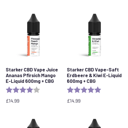
Starker CBD Vape Juice
Starker CBD Vape-Saft
Ananas Pfirsich Mango
Erdbeere & Kiwi E-Liquid
E-Liquid 600mg + CBG
600mg + CBG
Bewertung:
4.0 out of 5 stars
Bewertung:
5.0 out of 5 s
£
14.99
£
14.99