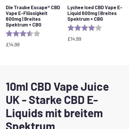
Die Traube Escape® CBD
Lychee Iced CBD Vape E-
Vape E-Flüssigkeit
Liquid 600mg | Breites
600mg | Breites
Spektrum + CBG
Spektrum + CBG
Bewertung:
4.0 out of 5 s
Bewertung:
3.6 out of 5 stars
£
14.99
£
14.99
10ml CBD Vape Juice
UK - Starke CBD E-
Liquids mit breitem
Spektrum