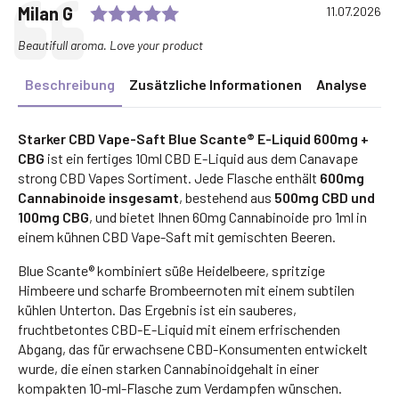
Rating: 5.0 out of 5 stars
Testimonial
Author:
Milan G
Date:
11.07.2026
Text:
Beautifull aroma. Love your product
Beschreibung
Zusätzliche Informationen
Analyse
Starker CBD Vape-Saft Blue Scante® E-Liquid 600mg +
CBG
ist ein fertiges 10ml CBD E-Liquid aus dem Canavape
strong CBD Vapes Sortiment. Jede Flasche enthält
600mg
Cannabinoide insgesamt
, bestehend aus
500mg CBD und
100mg CBG
, und bietet Ihnen 60mg Cannabinoide pro 1ml in
einem kühnen CBD Vape-Saft mit gemischten Beeren.
Blue Scante® kombiniert süße Heidelbeere, spritzige
Himbeere und scharfe Brombeernoten mit einem subtilen
kühlen Unterton. Das Ergebnis ist ein sauberes,
fruchtbetontes CBD-E-Liquid mit einem erfrischenden
Abgang, das für erwachsene CBD-Konsumenten entwickelt
wurde, die einen starken Cannabinoidgehalt in einer
kompakten 10-ml-Flasche zum Verdampfen wünschen.