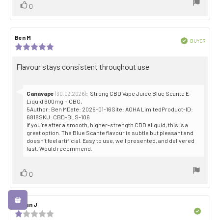
Vote
vote(s)
0
up
Review
Ben M
Review
Verified
BUYER
author:
date:
Review
Purch
rating:
date:
5.0
Review
Flavour stays consistent throughout use
out
text:
of
5
stars
Reply
Canavape
:
Strong CBD Vape Juice Blue Scante E-
(30.03.2026)
from:
Liquid 600mg + CBG,
5Author: Ben MDate: 2026-01-16Site: AOHA LimitedProduct-ID:
6818SKU: CBD-BLS-106
If you’re after a smooth, higher-strength CBD eliquid, this is a
great option. The Blue Scante flavour is subtle but pleasant and
doesn’t feel artificial. Easy to use, well presented, and delivered
fast. Would recommend.
Vote
vote(s)
0
up
Review
Shaun J
Review
author:
date:
Verified
Review