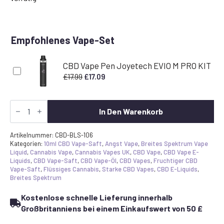
Empfohlenes Vape-Set
CBD Vape Pen Joyetech EVIO M PRO KIT
Ursprünglicher
Aktueller
£
17.99
£
17.09
Preis
Preis
war:
ist:
Starker
£17.99
£17.09.
CBD
In Den Warenkorb
Vape
Juice
Blue
Artikelnummer:
CBD-BLS-106
Scante
Kategorien:
10ml CBD Vape-Saft
,
Angst Vape
,
Breites Spektrum Vape
E-
Liquid
,
Cannabis Vape
,
Cannabis Vapes UK
,
CBD Vape
,
CBD Vape E-
Liquid
Liquids
,
CBD Vape-Saft
,
CBD Vape-Öl
,
CBD Vapes
,
Fruchtiger CBD
600mg
Vape-Saft
,
Flüssiges Cannabis
,
Starke CBD Vapes
,
CBD E-Liquids
,
+
Breites Spektrum
CBG
Menge
Kostenlose schnelle Lieferung innerhalb
Großbritanniens bei einem Einkaufswert von 50 £