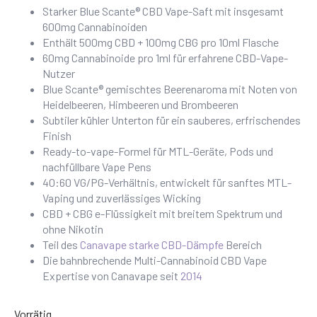
Starker Blue Scante® CBD Vape-Saft mit insgesamt
600mg Cannabinoiden
Enthält 500mg CBD + 100mg CBG pro 10ml Flasche
60mg Cannabinoide pro 1ml für erfahrene CBD-Vape-
Nutzer
Blue Scante® gemischtes Beerenaroma mit Noten von
Heidelbeeren, Himbeeren und Brombeeren
Subtiler kühler Unterton für ein sauberes, erfrischendes
Finish
Ready-to-vape-Formel für MTL-Geräte, Pods und
nachfüllbare Vape Pens
40:60 VG/PG-Verhältnis, entwickelt für sanftes MTL-
Vaping und zuverlässiges Wicking
CBD + CBG e-Flüssigkeit mit breitem Spektrum und
ohne Nikotin
Teil des
Canavape starke CBD-Dämpfe
Bereich
Die bahnbrechende Multi-Cannabinoid CBD Vape
Expertise von Canavape seit
2014
Vorrätig