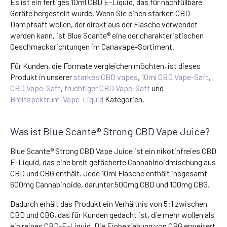
Es ist ein fertiges 10ml CBD E-Liquid, das für nachfüllbare
Geräte hergestellt wurde. Wenn Sie einen starken CBD-
Dampfsaft wollen, der direkt aus der Flasche verwendet
werden kann, ist Blue Scante® eine der charakteristischen
Geschmacksrichtungen im Canavape-Sortiment.
Für Kunden, die Formate vergleichen möchten, ist dieses
Produkt in unserer
starkes CBD vapes
,
10ml CBD Vape-Saft
,
CBD Vape-Saft
,
fruchtiger CBD Vape-Saft
und
Breitspektrum-Vape-Liquid
Kategorien.
Was ist Blue Scante® Strong CBD Vape Juice?
Blue Scante® Strong CBD Vape Juice ist ein nikotinfreies CBD
E-Liquid, das eine breit gefächerte Cannabinoidmischung aus
CBD und CBG enthält. Jede 10ml Flasche enthält insgesamt
600mg Cannabinoide, darunter 500mg CBD und 100mg CBG.
Dadurch erhält das Produkt ein Verhältnis von 5:1 zwischen
CBD und CBG, das für Kunden gedacht ist, die mehr wollen als
ein reines CBD-E-Liquid. Die Einbeziehung von CBG erweitert