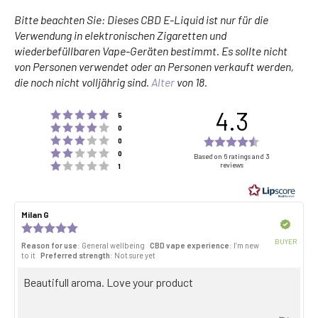
Bitte beachten Sie: Dieses CBD E-Liquid ist nur für die
Verwendung in elektronischen Zigaretten und
wiederbefüllbaren Vape-Geräten bestimmt. Es sollte nicht
von Personen verwendet oder an Personen verkauft werden,
die noch nicht volljährig sind.
Alter
von 18.
4.3
Rating 5 out of 5 stars
votes
5
Rating 4 out of 5 stars
votes
0
Rating 3 out of 5 stars
Rating
votes
0
Rating 2 out of 5 stars
votes
4.3
0
Based on 6 ratings and 3
Rating 1 out of 5 stars
reviews
votes
1
out
of
5
Review
Milan G
Review
stars
author:
date:
Verified
Review
rating:
BUYER
Reason for use
: General wellbeing
CBD vape experience
: I’m new
5.0
Purch
to it
Preferred strength
: Not sure yet
out
date:
of
Review
Beautifull aroma. Love your product
5
stars
text: