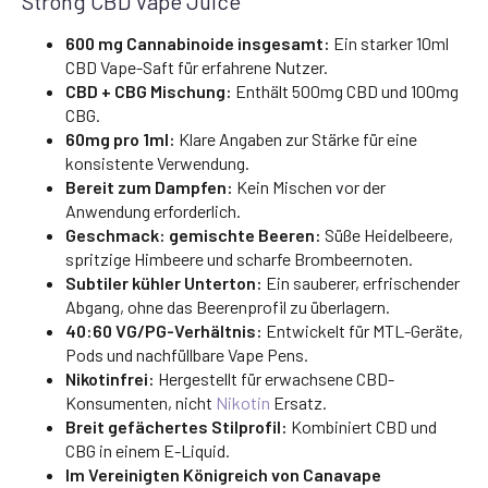
Strong CBD Vape Juice
600 mg Cannabinoide insgesamt:
Ein starker 10ml
CBD Vape-Saft für erfahrene Nutzer.
CBD + CBG Mischung:
Enthält 500mg CBD und 100mg
CBG.
60mg pro 1ml:
Klare Angaben zur Stärke für eine
konsistente Verwendung.
Bereit zum Dampfen:
Kein Mischen vor der
Anwendung erforderlich.
Geschmack: gemischte Beeren:
Süße Heidelbeere,
spritzige Himbeere und scharfe Brombeernoten.
Subtiler kühler Unterton:
Ein sauberer, erfrischender
Abgang, ohne das Beerenprofil zu überlagern.
40:60 VG/PG-Verhältnis:
Entwickelt für MTL-Geräte,
Pods und nachfüllbare Vape Pens.
Nikotinfrei:
Hergestellt für erwachsene CBD-
Konsumenten, nicht
Nikotin
Ersatz.
Breit gefächertes Stilprofil:
Kombiniert CBD und
CBG in einem E-Liquid.
Im Vereinigten Königreich von Canavape