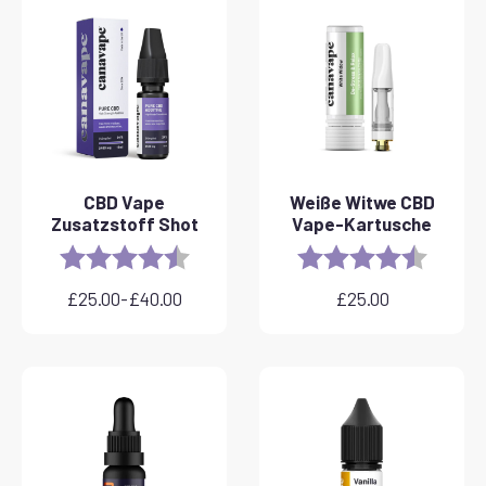
CBD Vape
Weiße Witwe CBD
Zusatzstoff Shot
Vape-Kartusche
Rating:
4.8 out of 5 stars
Rating:
4.6 out 
£
25.00
-
£
40.00
£
25.00
Preisspanne:
£25.00
bis
£40.00