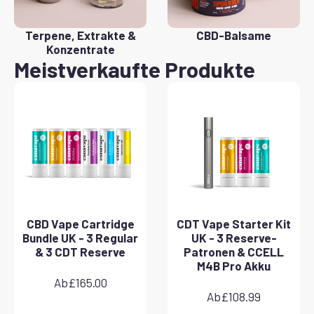
Terpene, Extrakte &
CBD-Balsame
Konzentrate
Meistverkaufte Produkte
CBD Vape Cartridge
CDT Vape Starter Kit
Bundle UK - 3 Regular
UK - 3 Reserve-
& 3 CDT Reserve
Patronen & CCELL
M4B Pro Akku
Ab
£
165.00
Ab
£
108.99