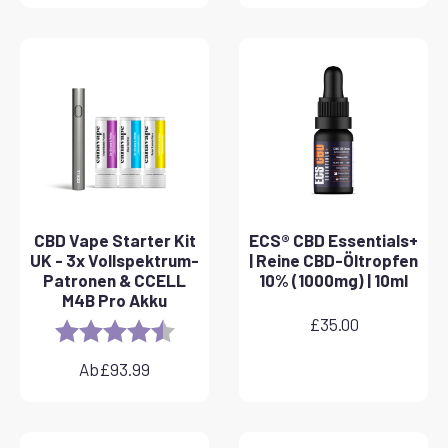
CBD Vape Starter Kit
ECS® CBD Essentials+
UK - 3x Vollspektrum-
| Reine CBD-Öltropfen
Patronen & CCELL
10% (1000mg) | 10ml
M4B Pro Akku
£
35.00
Rating:
4.8 out of 5 stars
Ab
£
93.99