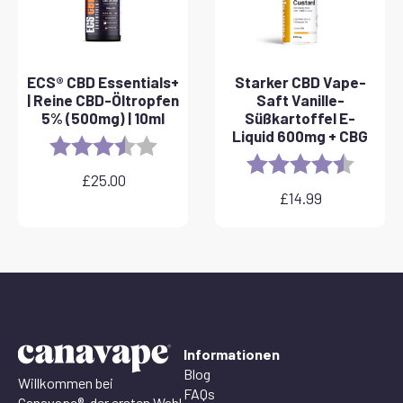
ECS® CBD Essentials+
Starker CBD Vape-
| Reine CBD-Öltropfen
Saft Vanille-
5% (500mg) | 10ml
Süßkartoffel E-
Liquid 600mg + CBG
Rating:
3.8 out of 5 stars
Rating:
4.6 out 
£
25.00
£
14.99
Informationen
Blog
Willkommen bei
FAQs
Canavape®, der ersten Wahl