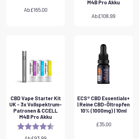
M4B Pro Akku
Ab
£
165.00
Ab
£
108.99
CBD Vape Starter Kit
ECS® CBD Essentials+
UK - 3x Vollspektrum-
| Reine CBD-Öltropfen
Patronen & CCELL
10% (1000mg) | 10ml
M4B Pro Akku
£
35.00
Rating:
4.8 out of 5 stars
Ab
£
93.99