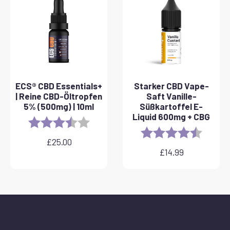
ECS® CBD Essentials+
Starker CBD Vape-
| Reine CBD-Öltropfen
Saft Vanille-
5% (500mg) | 10ml
Süßkartoffel E-
Liquid 600mg + CBG
Rating:
3.8 out of 5 stars
Rating:
4.6 out 
£
25.00
£
14.99