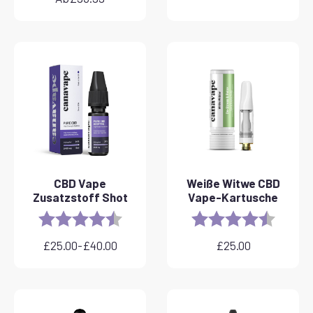
CBD Vape
Weiße Witwe CBD
Zusatzstoff Shot
Vape-Kartusche
Rating:
4.8 out of 5 stars
Rating:
4.6 out 
£
25.00
-
£
40.00
£
25.00
Preisspanne:
£25.00
bis
£40.00