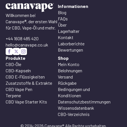
Informationen
Blog
Willkommen bei
FAQs
Canavape®, der ersten Wahl
Über
für CBD, Vape-Öl und mehr.
Lagerhalter
Kontakt
+44 1608 485 420
Laborberichte
hello@canavape.co.uk
Bewertungen
Produkte
Shop
CBD-Öle
Mein Konto
CBD-Kapseln
Belohnungen
CBD E-Flüssigkeiten
Versand
Zusatzstoffe & Extrakte
Rückgabe
CBD Vape Pen
Bedingungen und
Terpene
Konditionen
CBD Vape Starter Kits
Datenschutzbestimmungen
Wissensdatenbank
CBD-Verzeichnis
© 2014-2026 Canavape® Alle Rechte vorbehalten.