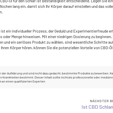
CBD-Öl für den Schlaf ist Beständigkeit entscheidend. Legen Sie ei
ochen lang ein, damit sich Ihr Körper darauf einstellen und das volle
n.
ist ein individueller Prozess, der Geduld und Experimentierfreude er
is oder Menge hinweisen. Mit einer niedrigen Dosierung zu beginnen,
en und ein seriöses Produkt zu wählen, sind wesentliche Schritte a
hren Körper hören, können Sie die potenziellen Vorteile von CBD-Öl 
ch der Aufklärung und sind nicht dazu gedacht, bestimmte Produkte zu bewerben. K
 Krankheiten bestimmt. Dieser Inhalt sollte nicht als professionelle oder medizin
an einen qualifizierten Experten.
NÄCHSTER B
Ist CBD Schla