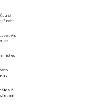
Öl, und
e gefunden
ussen. Als
ährend
n, ist es
iösen
genau
n Sie auf
nd an, um