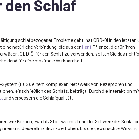
r den Schlaf
ältigung schlafbezogener Probleme geht, hat CBD-Öl in den letzten
 eine natürliche Verbindung, die aus der
Hanf
Pflanze, die für ihren
erwägen, CBD-Öl für den Schlaf zu verwenden, sollten Sie das richti
scheidend für eine maximale Wirksamkeit.
id-System (ECS), einem komplexen Netzwerk von Rezeptoren und
onen, einschließlich des Schlafs, beiträgt. Durch die Interaktion m
te
und verbessern die Schlafqualität.
ktoren wie Körpergewicht, Stoffwechsel und der Schwere der Schlafp
eginnen und diese allmählich zu erhöhen, bis die gewünschte Wirkung 