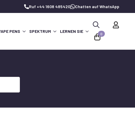
Ruf +44 1608 485420
Chatten auf WhatsApp
VAPE PENS
SPEKTRUM
LERNEN SIE
Suche
0
nach: