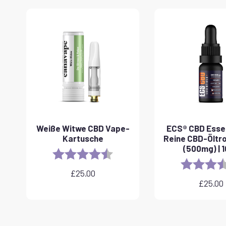
Weiße Witwe CBD Vape-
ECS® CBD Essen
Kartusche
Reine CBD-Öltr
(500mg) | 
Rating:
4.6 out of 5 stars
Rating:
£
25.00
£
25.00