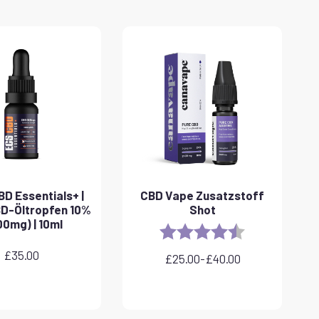
D Essentials+ |
CBD Vape Zusatzstoff
BD-Öltropfen 10%
Shot
00mg) | 10ml
Rating:
4.8 out of 5 sta
£
35.00
£
25.00
-
£
40.00
Preisspanne:
£25.00
bis
£40.00