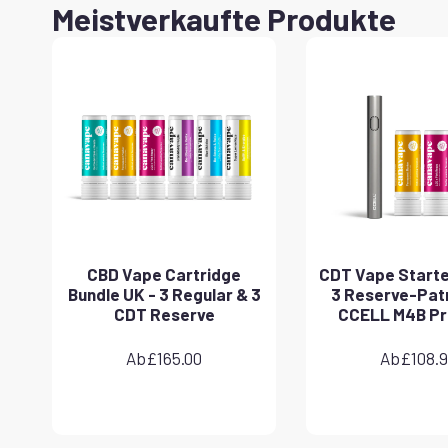
Meistverkaufte Produkte
CBD Vape Cartridge
CDT Vape Starter
Bundle UK - 3 Regular & 3
3 Reserve-Pat
CDT Reserve
CCELL M4B Pr
Ab
£
165.00
Ab
£
108.