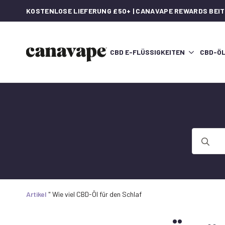
KOSTENLOSE LIEFERUNG £50+ | CANAVAPE REWARDS BEI
CBD E-FLÜSSIGKEITEN
CBD-Ö
Suche
nach:
Artikel
"
Wie viel CBD-Öl für den Schlaf