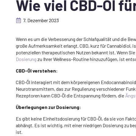
Wie viel CBD-Öl fü
7. Dezember 2023
Wenn es um die Verbesserung der Schlafqualität und die Bew
große Aufmerksamkeit erlangt. CBD, kurz für Cannabidiol, ist
potenziellen therapeutischen Nutzen bekannt ist. Wenn Sie 
Dosierung
zu Ihrer Wellness-Routine hinzuzufügen, ist ent
CBD-Öl verstehen:
CBD-Öl interagiert mit dem körpereigenen Endocannabino
Neurotransmittern, das zur Regulierung verschiedener Funkti
Rezeptoren kann CBD-Öl die Entspannung fördern, die
Ängs
Überlegungen zur Dosierung:
Es gibt keine Einheitsdosierung für CBD-Öl, da sie von Fa
abhängt. Es ist wichtig, mit einer niedrigen Dosierung zu b
ist.