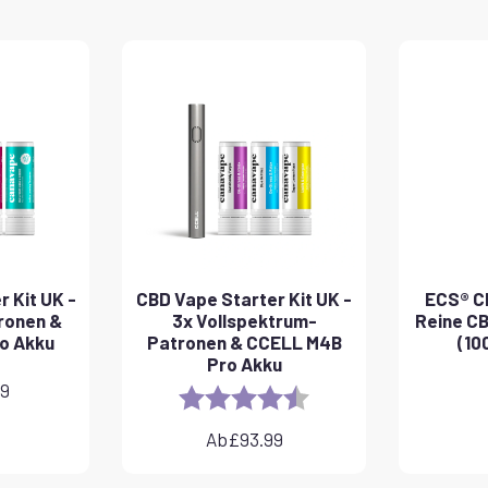
 Kit UK -
CBD Vape Starter Kit UK -
ECS® CB
ronen &
3x Vollspektrum-
Reine C
o Akku
Patronen & CCELL M4B
(10
Pro Akku
99
Rating:
4.8 out of 5 stars
Ab
£
93.99