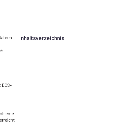
Inhaltsverzeichnis
 Jahren
ge
it ECS-
robleme
erreicht