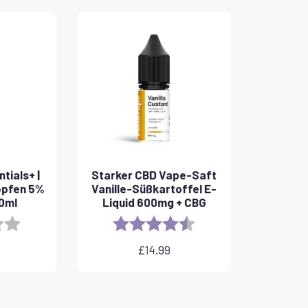
tials+ |
Starker CBD Vape-Saft
opfen 5%
Vanille-Süßkartoffel E-
10ml
Liquid 600mg + CBG
3.8 out of 5 stars
Rating:
4.6 out of 5 stars
£
14.99