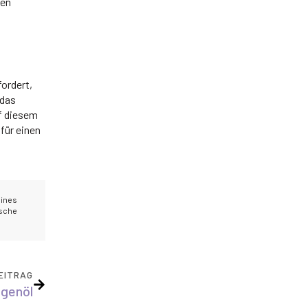
nen
fordert,
 das
uf diesem
für einen
eines
ische
EITRAG
ngenöl