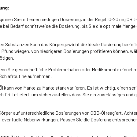
rung:
innen Sie mit einer niedrigen Dosierung, in der Regel 10-20 mg CBD-
ie bei Bedarf schrittweise die Dosierung, bis Sie die optimale Meng
len Substanzen kann das Körpergewicht die ideale Dosierung beeinfl
150 Pfund wiegen, von niedrigeren Dosierungen profitieren können, w
ötigen.
nn Sie gesundheitliche Probleme haben oder Medikamente einnehme
e Schlafroutine aufnehmen.
 kann von Marke zu Marke stark variieren. Es ist wichtig, einen ser
h Dritte liefert, um sicherzustellen, dass Sie ein zuverlässiges und 
 Körper auf unterschiedliche Dosierungen von CBD-Öl reagiert. Achte
auf eventuelle Nebenwirkungen. Passen Sie die Dosierung entspreche