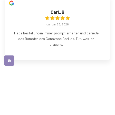
Carl_B
Januar 25, 2026
Habe Bestellungen immer prompt erhalten und genieße
das Dampfen des Canavape Gorillas. Tut, was ich
brauche.
Terry Burton
Januar 16, 2026
Kam am nächsten Tag und mit in einem Armour G 12w