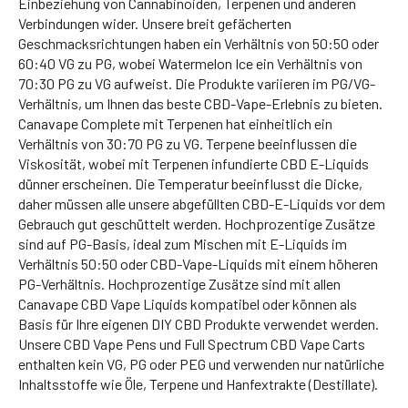
Einbeziehung von Cannabinoiden, Terpenen und anderen
Verbindungen wider. Unsere breit gefächerten
Geschmacksrichtungen haben ein Verhältnis von 50:50 oder
60:40 VG zu PG, wobei Watermelon Ice ein Verhältnis von
70:30 PG zu VG aufweist. Die Produkte variieren im PG/VG-
Verhältnis, um Ihnen das beste CBD-Vape-Erlebnis zu bieten.
Canavape Complete mit Terpenen hat einheitlich ein
Verhältnis von 30:70 PG zu VG. Terpene beeinflussen die
Viskosität, wobei mit Terpenen infundierte CBD E-Liquids
dünner erscheinen. Die Temperatur beeinflusst die Dicke,
daher müssen alle unsere abgefüllten CBD-E-Liquids vor dem
Gebrauch gut geschüttelt werden. Hochprozentige Zusätze
sind auf PG-Basis, ideal zum Mischen mit E-Liquids im
Verhältnis 50:50 oder CBD-Vape-Liquids mit einem höheren
PG-Verhältnis. Hochprozentige Zusätze sind mit allen
Canavape CBD Vape Liquids kompatibel oder können als
Basis für Ihre eigenen DIY CBD Produkte verwendet werden.
Unsere CBD Vape Pens und Full Spectrum CBD Vape Carts
enthalten kein VG, PG oder PEG und verwenden nur natürliche
Inhaltsstoffe wie Öle, Terpene und Hanfextrakte (Destillate).