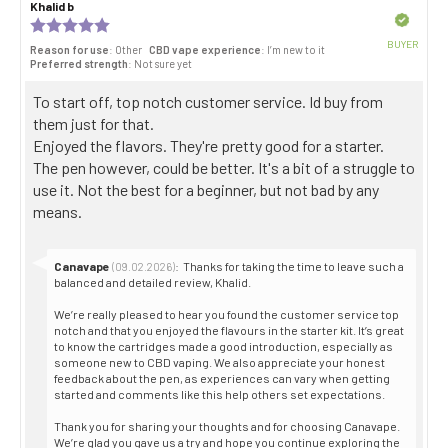
Review
Khalid b
Review
stars
author:
date:
Verified
Review
rating:
BUYER
Reason for use
: Other
CBD vape experience
: I’m new to it
5.0
Purch
Preferred strength
: Not sure yet
out
date:
of
Review
To start off, top notch customer service. Id buy from
5
stars
text:
them just for that.
Enjoyed the flavors. They're pretty good for a starter.
The pen however, could be better. It's a bit of a struggle to
use it. Not the best for a beginner, but not bad by any
means.
Reply
Canavape
:
Thanks for taking the time to leave such a
(09.02.2026)
from:
balanced and detailed review, Khalid.
We’re really pleased to hear you found the customer service top
notch and that you enjoyed the flavours in the starter kit. It’s great
to know the cartridges made a good introduction, especially as
someone new to CBD vaping. We also appreciate your honest
feedback about the pen, as experiences can vary when getting
started and comments like this help others set expectations.
Thank you for sharing your thoughts and for choosing Canavape.
We’re glad you gave us a try and hope you continue exploring the