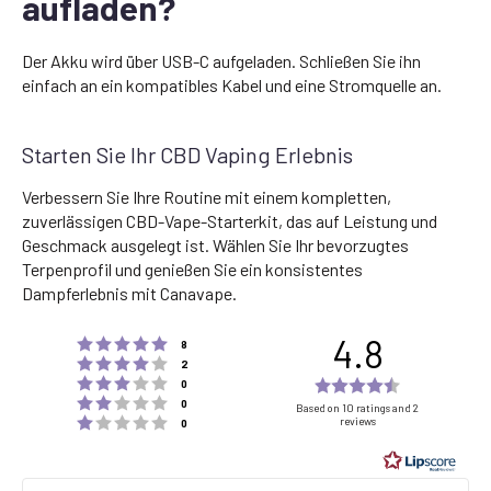
aufladen?
Der Akku wird über USB-C aufgeladen. Schließen Sie ihn
einfach an ein kompatibles Kabel und eine Stromquelle an.
Starten Sie Ihr CBD Vaping Erlebnis
Verbessern Sie Ihre Routine mit einem kompletten,
zuverlässigen CBD-Vape-Starterkit, das auf Leistung und
Geschmack ausgelegt ist. Wählen Sie Ihr bevorzugtes
Terpenprofil und genießen Sie ein konsistentes
Dampferlebnis mit Canavape.
4.8
Rating 5 out of 5 stars
votes
8
Rating 4 out of 5 stars
votes
2
Rating 3 out of 5 stars
Rating
votes
0
Rating 2 out of 5 stars
votes
4.8
0
Based on 10 ratings and 2
Rating 1 out of 5 stars
reviews
votes
0
out
of
5