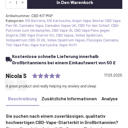
Vape
In Den Warenkorb
Starter
Kit
UK
Artikelnummer:
CBD-KIT-M4P
-
Kategorien:
510 Batterie
,
510 Kartusche
,
Angst Vape
,
Bester CBD Vape
3x
Pen UK
,
Cannabis Vape
,
Cannabis Vapes UK
,
CBD für den Schlaf
,
CBD-
Vollspektrum-
Patronen zum Verdampfen
,
CBD Vape-Öl
,
CBD Vape Pens gegen
Patronen
Ängste
,
CBD Vape Starter Kit
,
CBD Vapes
,
Volles Spektrum
,
&
Vollspektrum CBD-Öl UK
,
Volles Spektrum Vapes
,
Flüssiges Cannabis
,
CCELL
THC Vape Pen
,
Vape-Kartusche
,
Vape-Stift
M4B
Pro
Kostenlose schnelle Lieferung innerhalb
Akku
Menge
Großbritanniens bei einem Einkaufswert von 50 £
Rating: 5.0 out of 5 stars
Testimonial
Author:
Nicola S
Date:
17.03.2025
Text:
A great product and really helping my anxiety and sleep
Beschreibung
Zusätzliche Informationen
Analyse
Sie suchen nach einem zuverlässigen, qualitativ
hochwertigen CBD-Vape-Starterkit in Großbritannien?