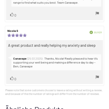
range to find what suits you best. Team Canavape.
Vote
vote(s)
0
up
Review
Nicola S
Review
Verified
BUYER
author:
date:
Review
Purch
rating:
date:
5.0
Review
A great product and really helping my anxiety and sleep
out
text:
of
5
stars
Reply
Canavape
:
Thanks, Nicola! Really pleased to hear it’s
(25.03.2025)
from:
supporting your well being and making a difference day to day –
Ben, Canavape
Vote
vote(s)
0
up
Please note that some customers choose to leave a rating without writing a review,
and because of this the number of ratings will differ from the number of reviews.