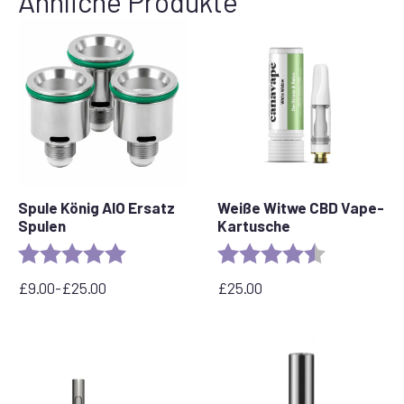
Ähnliche Produkte
Spule König AIO Ersatz
Weiße Witwe CBD Vape-
Spulen
Kartusche
Rating:
5.0 out of 5 stars
Rating:
4.6 out of 5 
£
9.00
-
£
25.00
£
25.00
Preisspanne:
£9.00
bis
£25.00