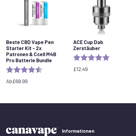
Beste CBD Vape Pen
ACE Cup Dab
Starter Kit - 2x
Zerstäuber
Patronen & Ccell M4B
Rating:
5.0 out of 5 
Pro Batterie Bundle
£
12.49
Rating:
4.7 out of 5 stars
Ab
£
68.99
Informationen