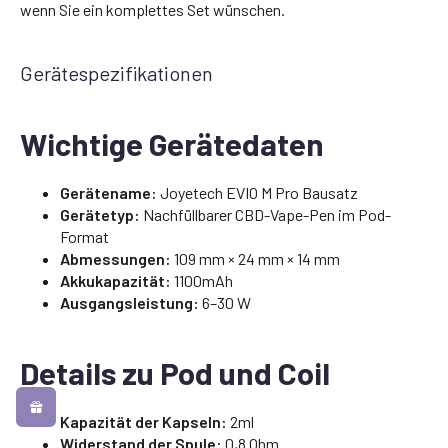
wenn Sie ein komplettes Set wünschen.
Gerätespezifikationen
Wichtige Gerätedaten
Gerätename:
Joyetech EVIO M Pro Bausatz
Gerätetyp:
Nachfüllbarer CBD-Vape-Pen im Pod-
Format
Abmessungen:
109 mm × 24 mm × 14 mm
Akkukapazität:
1100mAh
Ausgangsleistung:
6–30 W
Details zu Pod und Coil
Kapazität der Kapseln:
2ml
Widerstand der Spule:
0,8 Ohm