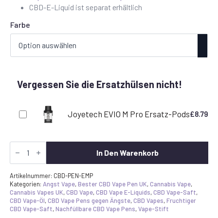
CBD-E-Liquid ist separat erhältlich
Farbe
Vergessen Sie die Ersatzhülsen nicht!
Joyetech EVIO M Pro Ersatz-Pods
£
8.79
CBD
Vape
In Den Warenkorb
Pen
Joyetech
EVIO
Artikelnummer:
CBD-PEN-EMP
M
Kategorien:
Angst Vape
,
Bester CBD Vape Pen UK
,
Cannabis Vape
,
PRO
Cannabis Vapes UK
,
CBD Vape
,
CBD Vape E-Liquids
,
CBD Vape-Saft
,
KIT
CBD Vape-Öl
,
CBD Vape Pens gegen Ängste
,
CBD Vapes
,
Fruchtiger
Menge
CBD Vape-Saft
,
Nachfüllbare CBD Vape Pens
,
Vape-Stift