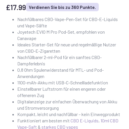
£
17.99
Verdienen Sie bis zu 360 Punkte.
Nachfüllbares CBD-Vape-Pen-Set für CBD-E-Liquids
und Vape-Säfte
Joyetech EVIO M Pro Pod-Set, empfohlen von
Canavape
Ideales Starter-Set für neue und regelmäßige Nutzer
von CBD-E-Zigaretten
Nachfüllbarer 2-ml-Pod für ein sanftes CBD-
Dampferlebnis
0,8 Ohm Spulenwiderstand für MTL- und Pod-
Anwendungen
1100-mAh-Akku mit USB-C-Schnellladefunktion
Einstellbarer Luftstrom für einen engeren oder
offeneren Zug
Digitalanzeige zur einfachen Überwachung von Akku
und Stromversorgung
Kompakt, leicht und nachfüllbar – kein Einwegprodukt
Funktioniert am besten mit
CBD E-Liquids
,
10ml CBD
Vape-Saft
&
starkes CBD vapes