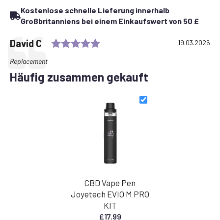
Kostenlose schnelle Lieferung innerhalb
Großbritanniens bei einem Einkaufswert von 50 £
Rating: 5.0 out of 5 stars
Testimonial
Autor:
David C
Datum:
19.03.2026
Text:
Replacement
Häufig zusammen gekauft
CBD Vape Pen
Joyetech EVIO M PRO
KIT
£
17.99