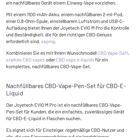
ein nachfüllbares Gerät einem Einweg-Vape vorziehen.
Mit einem 1100-mAh-Akku, einem nachfüllbaren 2-ml-Pod,
einer 0,8-Ohm-Spule, einstellbarem Luftstrom und USB-C-
Aufladung bietet Ihnen der Joyetech EVIO M Pro die Kontrolle
und Beständigkeit, die für den richtigen CBD-Genuss
erforderlich sind.
vaping
.
Kombinieren Sie es mit Ihrem Wunschmodell
CBD Vape-Saft
,
starkes CBD vapes
oder
CBD vape e-liquids
für ein
komplettes, nachfüllbares CBD-Vape-Set.
Nachfüllbares CBD-Vape-Pen-Set für CBD-E-
Liquid
Der Joyetech EVIO M Pro ist ein nachfüllbares CBD-Vape-
Pen-Set für Kunden, die ein einfaches, zuverlässiges Gerät
für CBD-E-Liquid in Flaschen suchen.
Es eignet sich für Einsteiger, regelmäßige CBD-Nutzer und
alle, die von Einwegprodukten auf ein langlebigeres,