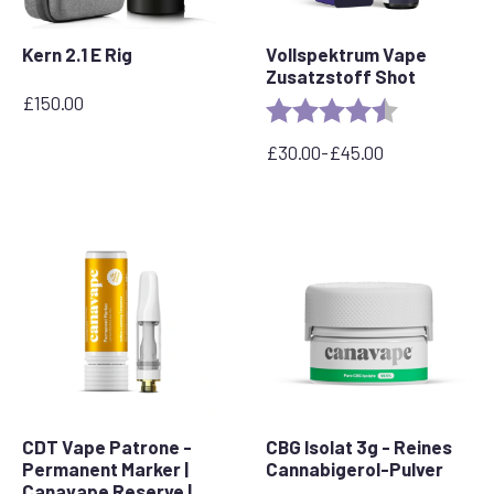
Kern 2.1 E Rig
Vollspektrum Vape
Zusatzstoff Shot
£
150.00
Bewertung:
4,6 von 5 St
£
30.00
-
£
45.00
Preisspanne:
30,00
£
bis
45,00
£
CDT Vape Patrone -
CBG Isolat 3g - Reines
Permanent Marker |
Cannabigerol-Pulver
Canavape Reserve |