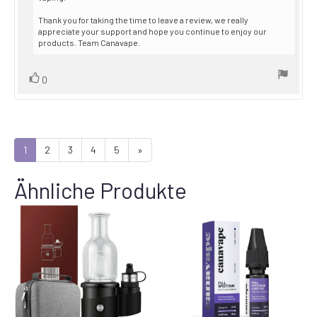
Thank you for taking the time to leave a review, we really
appreciate your support and hope you continue to enjoy our
products. Team Canavape.
Vote
vote(s)
0
up
1
2
3
4
5
»
Ähnliche Produkte