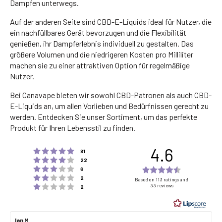
Dampfen unterwegs.
Auf der anderen Seite sind CBD-E-Liquids ideal für Nutzer, die
ein nachfüllbares Gerät bevorzugen und die Flexibilität
genießen, ihr Dampferlebnis individuell zu gestalten. Das
größere Volumen und die niedrigeren Kosten pro Milliliter
machen sie zu einer attraktiven Option für regelmäßige
Nutzer.
Bei Canavape bieten wir sowohl CBD-Patronen als auch CBD-
E-Liquids an, um allen Vorlieben und Bedürfnissen gerecht zu
werden. Entdecken Sie unser Sortiment, um das perfekte
Produkt für Ihren Lebensstil zu finden.
4.6
Rating 5 out of 5 stars
votes
81
Rating 4 out of 5 stars
votes
22
Rating 3 out of 5 stars
Rating
votes
6
Rating 2 out of 5 stars
votes
4.6
2
Based on 113 ratings and
Rating 1 out of 5 stars
33 reviews
votes
2
out
of
5
Review
Ian M
Review