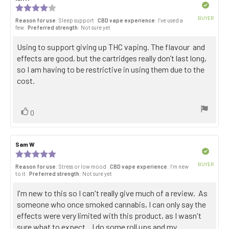
stars
author:
date:
Verified
Review
rating:
BUYER
Reason for use
: Sleep support
CBD vape experience
: I’ve used a
4.0
Purch
few
Preferred strength
: Not sure yet
out
date:
of
Review
Using to support giving up THC vaping. The flavour and
5
stars
text:
effects are good, but the cartridges really don’t last long,
so I am having to be restrictive in using them due to the
cost.
Vote
vote(s)
0
up
Review
Sam W
Review
author:
date:
Verified
Review
rating:
BUYER
Reason for use
: Stress or low mood
CBD vape experience
: I’m new
5.0
Purch
to it
Preferred strength
: Not sure yet
out
date:
of
Review
I'm new to this so I can't really give much of a review. As
5
stars
text:
someone who once smoked cannabis, I can only say the
effects were very limited with this product, as I wasn't
sure what to expect. I do some roll ups and my