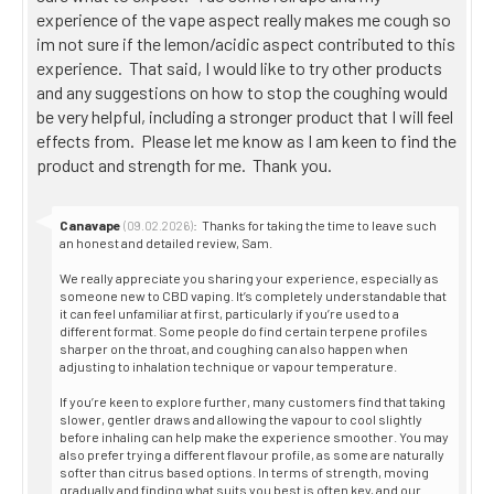
experience of the vape aspect really makes me cough so
im not sure if the lemon/acidic aspect contributed to this
experience. That said, I would like to try other products
and any suggestions on how to stop the coughing would
be very helpful, including a stronger product that I will feel
effects from. Please let me know as I am keen to find the
product and strength for me. Thank you.
Reply
Canavape
:
Thanks for taking the time to leave such
(09.02.2026)
from:
an honest and detailed review, Sam.
We really appreciate you sharing your experience, especially as
someone new to CBD vaping. It’s completely understandable that
it can feel unfamiliar at first, particularly if you’re used to a
different format. Some people do find certain terpene profiles
sharper on the throat, and coughing can also happen when
adjusting to inhalation technique or vapour temperature.
If you’re keen to explore further, many customers find that taking
slower, gentler draws and allowing the vapour to cool slightly
before inhaling can help make the experience smoother. You may
also prefer trying a different flavour profile, as some are naturally
softer than citrus based options. In terms of strength, moving
gradually and finding what suits you best is often key, and our