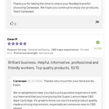
Thank you for taking the time to share your feedback and for
choosing Canavape. We hope you continue to enjoy our products.
Team Canavape.
Vote
vote(s)
0
up
Review
Ewan M
Review
author:
date:
Verified
Review
rating:
BUYER
Reason for use
: General wellbeing
CBD vape experience
: I’m new
5.0
Purch
to it
Preferred strength
: Not sure yet
out
date:
of
Review
Brilliant business. Helpful, informative, professional and
5
stars
text:
friendly workers. Top quality products. 10/10
Reply
Canavape
:
Thanks very much for your kind words,
(22.01.2026)
from:
Ewan.
We’re delighted to hear you had such a positive experience with
our team and that you’re enjoying the Super Lemon Haze CBD
Vape Cartridge. It’s great to know our service and product quality
made a strong impression, especially as someone new to CBD
vaping.