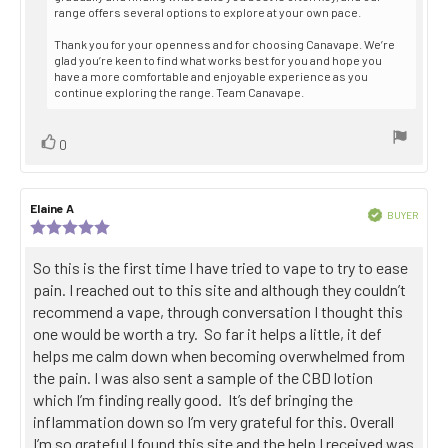
range offers several options to explore at your own pace.
Thank you for your openness and for choosing Canavape. We’re
glad you’re keen to find what works best for you and hope you
have a more comfortable and enjoyable experience as you
continue exploring the range. Team Canavape.
Vote
vote(s)
0
up
Review
Elaine A
Review
Verified
BUYER
author:
date:
Review
Purch
rating:
date:
5.0
Review
So this is the first time I have tried to vape to try to ease
out
text:
pain. I reached out to this site and although they couldn’t
of
5
recommend a vape, through conversation I thought this
stars
one would be worth a try. So far it helps a little, it def
helps me calm down when becoming overwhelmed from
the pain. I was also sent a sample of the CBD lotion
which I’m finding really good. It’s def bringing the
inflammation down so I’m very grateful for this. Overall
I’m so grateful I found this site and the help I received was