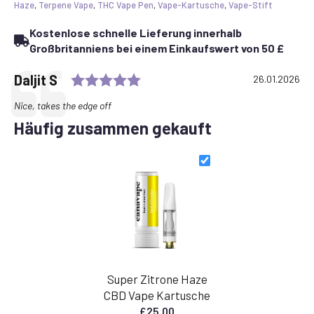
Haze
,
Terpene Vape
,
THC Vape Pen
,
Vape-Kartusche
,
Vape-Stift
Kostenlose schnelle Lieferung innerhalb
Großbritanniens bei einem Einkaufswert von 50 £
Rating: 5.0 out of 5 stars
Testimonial
Autor:
Daljit S
Datum:
26.01.2026
Text:
Nice, takes the edge off
Häufig zusammen gekauft
Super Zitrone Haze
CBD Vape Kartusche
£
25.00