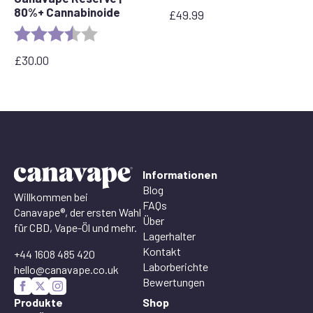
80%+ Cannabinoide
£
49.99
Bewertung:
3.7 out of 5 stars
£
30.00
Informationen
Blog
Willkommen bei
FAQs
Canavape®, der ersten Wahl
Über
für CBD, Vape-Öl und mehr.
Lagerhalter
Kontakt
+44 1608 485 420
Laborberichte
hello@canavape.co.uk
Bewertungen
Produkte
Shop