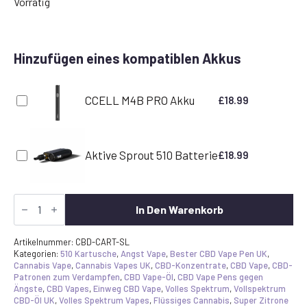
Vorrätig
Hinzufügen eines kompatiblen Akkus
CCELL M4B PRO Akku
£
18.99
Aktive Sprout 510 Batterie
£
18.99
Super
Zitrone
In Den Warenkorb
Haze
CBD
Vape
Artikelnummer:
CBD-CART-SL
Kartusche
Kategorien:
510 Kartusche
,
Angst Vape
,
Bester CBD Vape Pen UK
,
Menge
Cannabis Vape
,
Cannabis Vapes UK
,
CBD-Konzentrate
,
CBD Vape
,
CBD-
Patronen zum Verdampfen
,
CBD Vape-Öl
,
CBD Vape Pens gegen
Ängste
,
CBD Vapes
,
Einweg CBD Vape
,
Volles Spektrum
,
Vollspektrum
CBD-Öl UK
,
Volles Spektrum Vapes
,
Flüssiges Cannabis
,
Super Zitrone