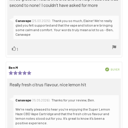
second to none! I couldn’t have asked for more
Reply
Canavape
:
Thank you so much, Elaine! We’re really
(25.03.2025)
from:
glad you felt supported and that the vape and lotion are bringing
some calm and comfort. Your words truly mean a lot to us – Ben,
Canavape
Vote
vote(s)
1
up
Review
Ben M
Review
Verified
BUYER
author:
date:
Review
Purch
rating:
date:
5.0
Review
Really fresh citrus flavour, nice lemon hit
out
text:
of
5
stars
Reply
Canavape
:
Thanks for your review, Ben.
(15.05.2026)
from:
We’re really pleased to hear you’re enjoying the Super Lemon
Haze CBD Vape Cartridge and that the fresh citrus flavour and
lemon notes stood out for you. It’s great to know it’s been a
positive experience.