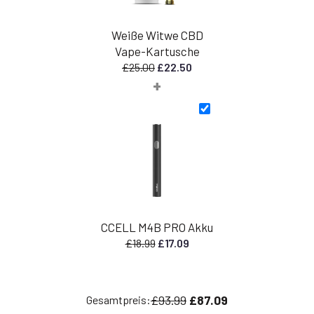
Weiße Witwe CBD
Vape-Kartusche
Ursprünglicher
Aktueller
£
25.00
£
22.50
+
Preis
Preis
war:
ist:
£25.00
£22.50.
CCELL M4B PRO Akku
Ursprünglicher
Aktueller
£
18.99
£
17.09
Preis
Preis
war:
ist:
£18.99
£17.09.
£93.99
£87.09
Gesamtpreis: