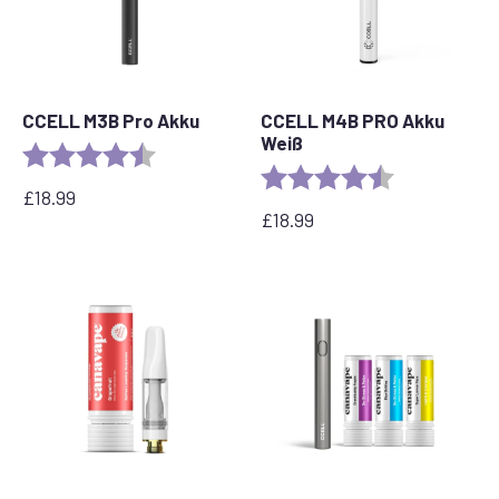
CCELL M3B Pro Akku
CCELL M4B PRO Akku
Weiß
Bewertung:
4,8 von 5 Sternen
Bewertung:
4.2 out of 5 s
£
18.99
£
18.99