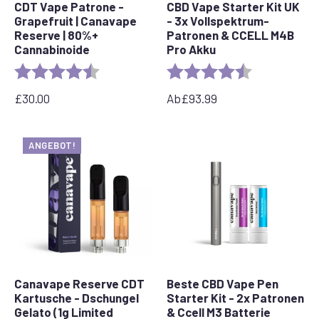
CDT Vape Patrone -
CBD Vape Starter Kit UK
Grapefruit | Canavape
- 3x Vollspektrum-
Reserve | 80%+
Patronen & CCELL M4B
Cannabinoide
Pro Akku
Bewertung:
4,6 von 5 Sternen
Bewertung:
4,8 von 5 Ste
£
30.00
Ab
£
93.99
ANGEBOT!
Canavape Reserve CDT
Beste CBD Vape Pen
Kartusche - Dschungel
Starter Kit - 2x Patronen
Gelato (1g Limited
& Ccell M3 Batterie