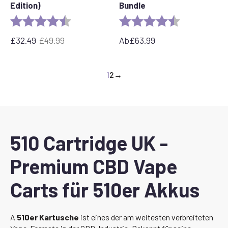
Edition)
Bundle
Bewertung:
4,7 von 5 Sternen
Bewertung:
4,4 von 5 Ste
£
32.49
£
49.99
Ab
£
63.99
Ursprünglicher
Der
Preis
aktuelle
war:
Preis
1
2
→
£49.99
beträgt:
32,49
£.
510 Cartridge UK -
Premium CBD Vape
Carts für 510er Akkus
A
510er Kartusche
ist eines der am weitesten verbreiteten