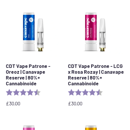
CDT Vape Patrone -
CDT Vape Patrone - LCG
Oreoz | Canavape
x Rosa Rozay | Canavape
Reserve | 80%+
Reserve | 80%+
Cannabinoide
Cannabinoide
Bewertung:
4,4 von 5 Sternen
Bewertung:
4,6 von 5 Ste
£
30.00
£
30.00