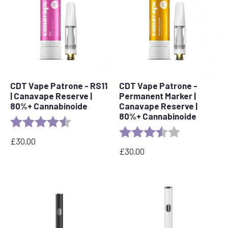
CDT Vape Patrone - RS11
CDT Vape Patrone -
| Canavape Reserve |
Permanent Marker |
80%+ Cannabinoide
Canavape Reserve |
80%+ Cannabinoide
Bewertung:
4,7 von 5 Sternen
Bewertung:
3.7 out of 5 s
£
30.00
£
30.00