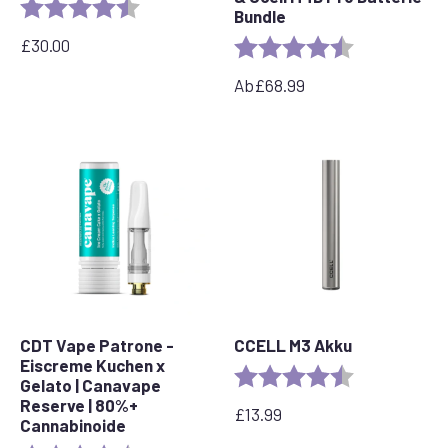
Bewertung:
4,7 von 5 Sternen
Bundle
£
30.00
Bewertung:
4,7 von 5 Ste
Ab
£
68.99
CDT Vape Patrone -
CCELL M3 Akku
Eiscreme Kuchen x
Bewertung:
4,7 von 5 Ste
Gelato | Canavape
Reserve | 80%+
£
13.99
Cannabinoide