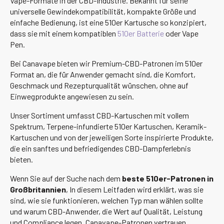
Vape-Formate in der CBD-Industrie. Bekannt für seine
universelle Gewindekompatibilität, kompakte Größe und
einfache Bedienung, ist eine 510er Kartusche so konzipiert,
dass sie mit einem kompatiblen
510er Batterie
oder Vape
Pen.
Bei Canavape bieten wir Premium-CBD-Patronen im 510er
Format an, die für Anwender gemacht sind, die Komfort,
Geschmack und Rezepturqualität wünschen, ohne auf
Einwegprodukte angewiesen zu sein.
Unser Sortiment umfasst CBD-Kartuschen mit vollem
Spektrum, Terpene-infundierte 510er Kartuschen, Keramik-
Kartuschen und von der jeweiligen Sorte inspirierte Produkte,
die ein sanftes und befriedigendes CBD-Dampferlebnis
bieten.
Wenn Sie auf der Suche nach dem
beste 510er-Patronen in
Großbritannien
, In diesem Leitfaden wird erklärt, was sie
sind, wie sie funktionieren, welchen Typ man wählen sollte
und warum CBD-Anwender, die Wert auf Qualität, Leistung
und Compliance legen, Canavape-Patronen vertrauen.