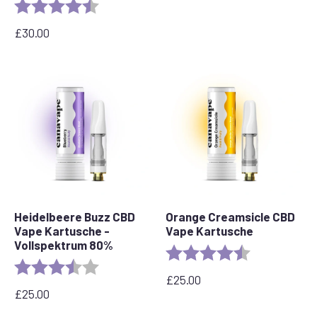
Bewertung:
4,6 von 5 Sternen
£
30.00
Heidelbeere Buzz CBD
Orange Creamsicle CBD
Vape Kartusche -
Vape Kartusche
Vollspektrum 80%
Bewertung:
4.2 out of 5 s
Bewertung:
3.6 out of 5 stars
£
25.00
£
25.00