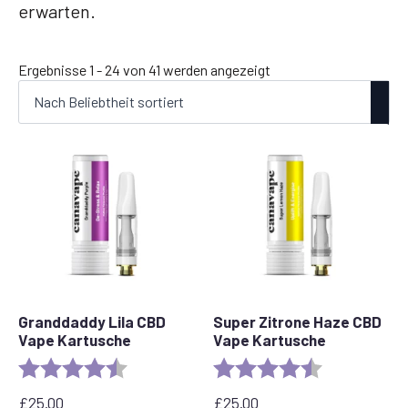
erwarten.
Nach
Ergebnisse 1 - 24 von 41 werden angezeigt
Beliebtheit
sortiert
Granddaddy Lila CBD
Super Zitrone Haze CBD
Vape Kartusche
Vape Kartusche
Bewertung:
4,5 von 5 Sternen
Bewertung:
4,6 von 5 Ste
£
25.00
£
25.00