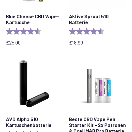
Blue Cheese CBD Vape-
Aktive Sprout 510
Kartusche
Batterie
Bewertung:
4,5 von 5 Sternen
Bewertung:
4,6 von 5 Ste
£
25.00
£
18.99
AVD Alpha 510
Beste CBD Vape Pen
Kartuschenbatterie
Starter Kit - 2x Patronen
& Ccell M4B Pro Batterie