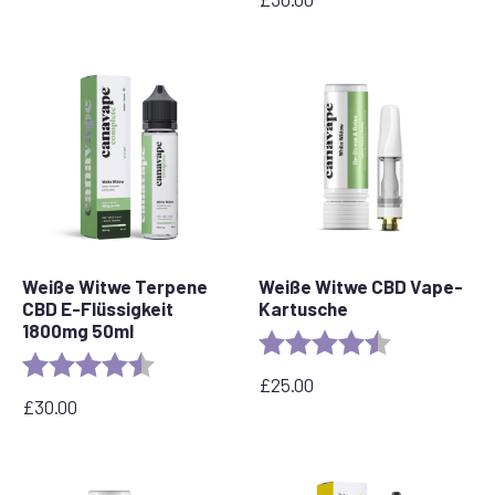
Weiße Witwe Terpene
Weiße Witwe CBD Vape-
CBD E-Flüssigkeit
Kartusche
1800mg 50ml
Bewertung:
4,6 von 5 Ste
Bewertung:
4,7 von 5 Sternen
£
25.00
£
30.00