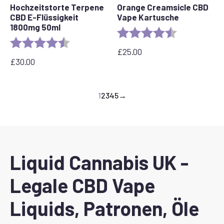
Hochzeitstorte Terpene
Orange Creamsicle CBD
CBD E-Flüssigkeit
Vape Kartusche
1800mg 50ml
Bewertung:
4.2 out of 5 s
Bewertung:
4,8 von 5 Sternen
£
25.00
£
30.00
1
2
3
4
5
→
Liquid Cannabis UK -
Legale CBD Vape
Liquids, Patronen, Öle