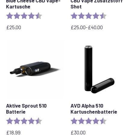
Blue Cheese CBD Vape-
CBD Vape Zusatzstoff
Kartusche
Shot
Bewertung:
4,5 von 5 Sternen
Bewertung:
4,8 von 5 Ste
£
25.00
£
25.00
-
£
40.00
Preisspanne:
£25.00
bis
£40.00
Aktive Sprout 510
AVD Alpha 510
Batterie
Kartuschenbatterie
Bewertung:
4,6 von 5 Sternen
Bewertung:
4,7 von 5 Ste
£
18.99
£
30.00