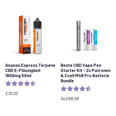
Ananas Express Terpene
Beste CBD Vape Pen
CBD E-Flüssigkeit
Starter Kit - 2x Patronen
1800mg 50ml
& Ccell M4B Pro Batterie
Bundle
Bewertung:
4,8 von 5 Sternen
Bewertung:
4,7 von 5 Ste
£
30.00
Ab
£
68.99