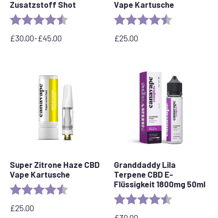
Zusatzstoff Shot
Vape Kartusche
Bewertung:
4,6 von 5 Sternen
Bewertung:
4,5 von 5 Ste
£
30.00
-
£
45.00
£
25.00
Preisspanne:
30,00
£
bis
45,00
£
Super Zitrone Haze CBD
Granddaddy Lila
Vape Kartusche
Terpene CBD E-
Flüssigkeit 1800mg 50ml
Bewertung:
4,6 von 5 Sternen
Bewertung:
4,8 von 5 Ste
£
25.00
£
30.00