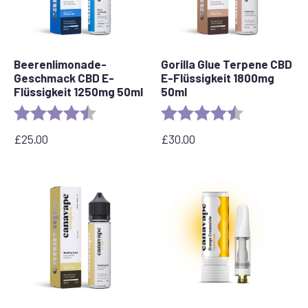
Beerenlimonade-
Gorilla Glue Terpene CBD
Geschmack CBD E-
E-Flüssigkeit 1800mg
Flüssigkeit 1250mg 50ml
50ml
Bewertung:
4,5 von 5 Sternen
Bewertung:
4,5 von 5 Ste
£
25.00
£
30.00