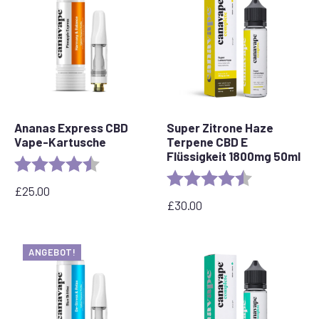
Ananas Express CBD
Super Zitrone Haze
Vape-Kartusche
Terpene CBD E
Flüssigkeit 1800mg 50ml
Bewertung:
4,6 von 5 Sternen
Bewertung:
4,7 von 5 Ste
£
25.00
£
30.00
ANGEBOT!