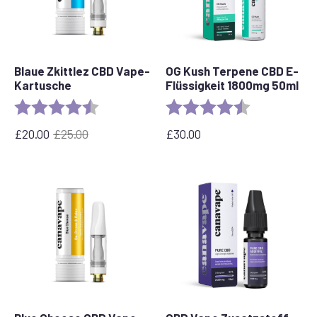
Blaue Zkittlez CBD Vape-
OG Kush Terpene CBD E-
Kartusche
Flüssigkeit 1800mg 50ml
Bewertung:
4,6 von 5 Sternen
Bewertung:
4,6 von 5 Ste
£
20.00
£
25.00
£
30.00
Ursprünglicher
Aktueller
Preis
Preis
war:
ist:
£25.00
£20.00.