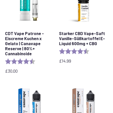
CDT Vape Patrone -
Starker CBD Vape-Saft
Eiscreme Kuchen x
Vanille-Süßkartoffel E-
Gelato | Canavape
Liquid 600mg + CBG
Reserve | 80%+
Bewertung:
4,6 von 5 Ste
Cannabinoide
£
14.99
Bewertung:
4,6 von 5 Sternen
£
30.00