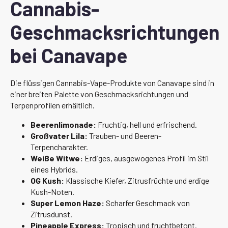
Cannabis-
Geschmacksrichtungen
bei Canavape
Die flüssigen Cannabis-Vape-Produkte von Canavape sind in
einer breiten Palette von Geschmacksrichtungen und
Terpenprofilen erhältlich.
Beerenlimonade:
Fruchtig, hell und erfrischend.
Großvater Lila:
Trauben- und Beeren-
Terpencharakter.
Weiße Witwe:
Erdiges, ausgewogenes Profil im Stil
eines Hybrids.
OG Kush:
Klassische Kiefer, Zitrusfrüchte und erdige
Kush-Noten.
Super Lemon Haze:
Scharfer Geschmack von
Zitrusdunst.
Pineapple Express:
Tropisch und fruchtbetont.