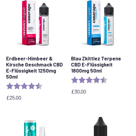
Erdbeer-Himbeer &
Blau Zkittlez Terpene
Kirsche Geschmack CBD
CBD E-Flüssigkeit
E-Flüssigkeit 1250mg
1800mg 50ml
50ml
Bewertung:
4,7 von 5 Ste
Bewertung:
4,7 von 5 Sternen
£
30.00
£
25.00