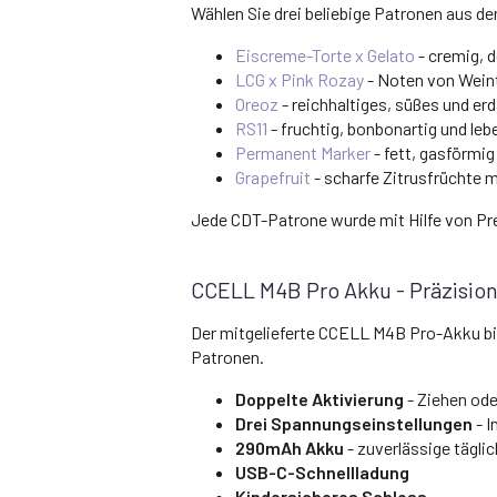
Wählen Sie drei beliebige Patronen aus 
Eiscreme-Torte x Gelato
- cremig, 
LCG x Pink Rozay
- Noten von Wein
Oreoz
- reichhaltiges, süßes und erd
RS11
- fruchtig, bonbonartig und leb
Permanent Marker
- fett, gasförmi
Grapefruit
- scharfe Zitrusfrüchte 
Jede CDT-Patrone wurde mit Hilfe von P
CCELL M4B Pro Akku - Präzisio
Der mitgelieferte CCELL M4B Pro-Akku bie
Patronen.
Doppelte Aktivierung
- Ziehen ode
Drei Spannungseinstellungen
- I
290mAh Akku
- zuverlässige tägli
USB-C-Schnellladung
Kindersicheres Schloss