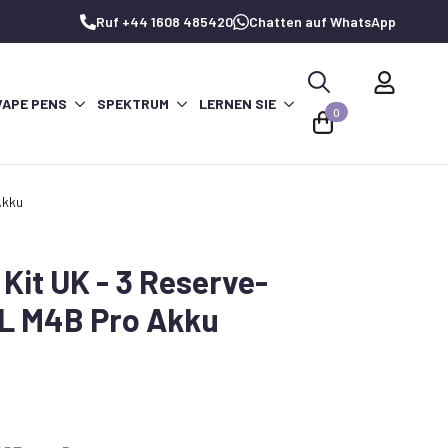
Ruf +44 1608 485420
Chatten auf WhatsApp
VAPE PENS
SPEKTRUM
LERNEN SIE
Suche
0
nach:
Akku
Kit UK - 3 Reserve-
L M4B Pro Akku