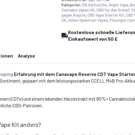
-
Kategorien:
510 Kartusche
,
Angst Vape
,
Be
3
Cannabis Vapes UK
,
CBD für den Schlaf
,
C
Reserve
gegen Ängste
,
CBD Vape Starter Kit
,
CBD 
Patronen
UK
,
Volles Spektrum Vapes
,
Flüssiges Can
&
CCELL
Kostenlose schnelle Lieferun
M4B
Pro
Einkaufswert von 50 £
Akku
Menge
tionen
Analyse
vaping
Erfahrung mit dem Canavape Reserve CDT Vape Starter 
Sortiment, gepaart mit dem leistungsstarken CCELL M4B Pro-Akku -
n (CDTs) und einem lebenden Harzextrakt mit 80%+ Cannabinoiden li
mmliche CBD-Patronen.
ape Kit anders?