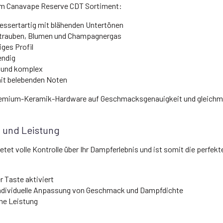
dem Canavape Reserve CDT Sortiment:
dessertartig mit blähenden Untertönen
trauben, Blumen und Champagnergas
iges Profil
endig
g und komplex
mit belebenden Noten
remium-Keramik-Hardware auf Geschmacksgenauigkeit und gleichm
n und Leistung
tet volle Kontrolle über Ihr Dampferlebnis und ist somit die perfek
r Taste aktiviert
ndividuelle Anpassung von Geschmack und Dampfdichte
che Leistung