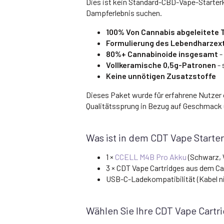
Dies ist kein Standard-CBD-Vape-Starterk
Dampferlebnis suchen.
100% Von Cannabis abgeleitete 
Formulierung des Lebendharzex
80%+ Cannabinoide insgesamt
-
Vollkeramische 0,5g-Patronen
- 
Keine unnötigen Zusatzstoffe
Dieses Paket wurde für erfahrene Nutzer 
Qualitätssprung in Bezug auf Geschmack 
Was ist in dem CDT Vape Starter
1 ×
CCELL M4B Pro Akku
(Schwarz, W
3 × CDT Vape Cartridges aus dem C
USB-C-Ladekompatibilität (Kabel ni
Wählen Sie Ihre CDT Vape Cart