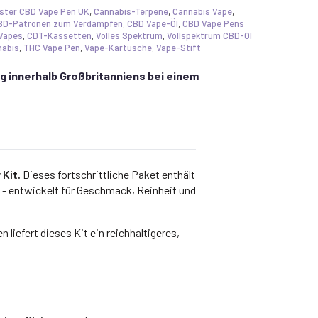
ster CBD Vape Pen UK
,
Cannabis-Terpene
,
Cannabis Vape
,
BD-Patronen zum Verdampfen
,
CBD Vape-Öl
,
CBD Vape Pens
Vapes
,
CDT-Kassetten
,
Volles Spektrum
,
Vollspektrum CBD-Öl
nabis
,
THC Vape Pen
,
Vape-Kartusche
,
Vape-Stift
g innerhalb Großbritanniens bei einem
Kit.
Dieses fortschrittliche Paket enthält
 entwickelt für Geschmack, Reinheit und
efert dieses Kit ein reichhaltigeres,