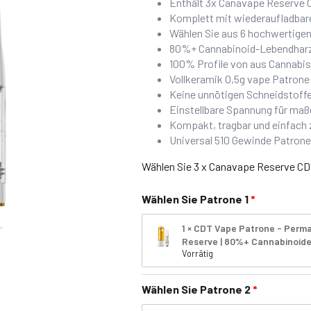
Enthält 3x Canavape Reserve 
Komplett mit wiederaufladb
Wählen Sie aus 6 hochwertige
80%+ Cannabinoid-Lebendharz
100% Profile von aus Cannabi
Vollkeramik 0,5g vape Patron
Keine unnötigen Schneidstoff
Einstellbare Spannung für ma
Kompakt, tragbar und einfach 
Universal 510 Gewinde Patrone
Wählen Sie 3 x Canavape Reserve C
Wählen Sie Patrone 1
1 × CDT Vape Patrone - Perm
Reserve | 80%+ Cannabinoid
Vorrätig
Wählen Sie Patrone 2