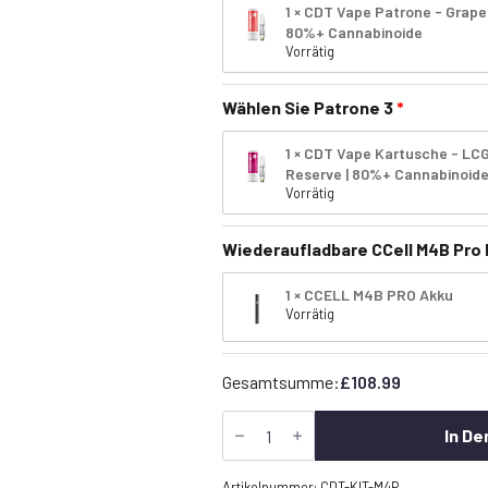
1 × CDT Vape Patrone - Grape
80%+ Cannabinoide
Vorrätig
Wählen Sie Patrone 3
1 × CDT Vape Kartusche - LC
Reserve | 80%+ Cannabinoid
Vorrätig
Wiederaufladbare CCell M4B Pro
1 × CCELL M4B PRO Akku
Vorrätig
Gesamtsumme:
£
108.99
CDT
Vape
In De
Starter
Kit
UK
Artikelnummer:
CDT-KIT-M4P