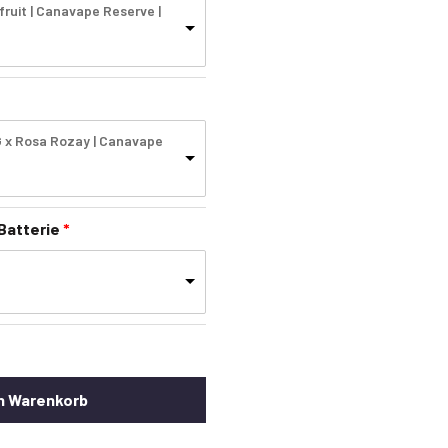
fruit | Canavape Reserve |
G x Rosa Rozay | Canavape
e
 Batterie
n Warenkorb