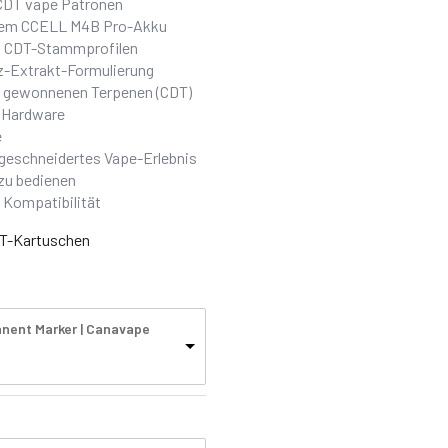
CDT vape Patronen
arem CCELL M4B Pro-Akku
n CDT-Stammprofilen
-Extrakt-Formulierung
s gewonnenen Terpenen (CDT)
e Hardware
e
ßgeschneidertes Vape-Erlebnis
zu bedienen
 Kompatibilität
DT-Kartuschen
anent Marker | Canavape
e