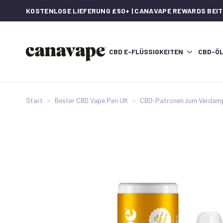
KOSTENLOSE LIEFERUNG £50+ | CANAVAPE REWARDS BEI
CBD E-FLÜSSIGKEITEN
CBD-Ö
Start
Bester CBD Vape Pen UK
CBD-Patronen zum Verdam