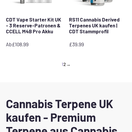
CDT Vape Starter Kit UK
RS11 Cannabis Derived
- 3 Reserve-Patronen &
Terpenes UK kaufen |
CCELL M4B Pro Akku
CDT Stammprofil
Ab
£
108.99
£
39.99
1
2
→
Cannabis Terpene UK
kaufen - Premium
Terpene aus Cannabis