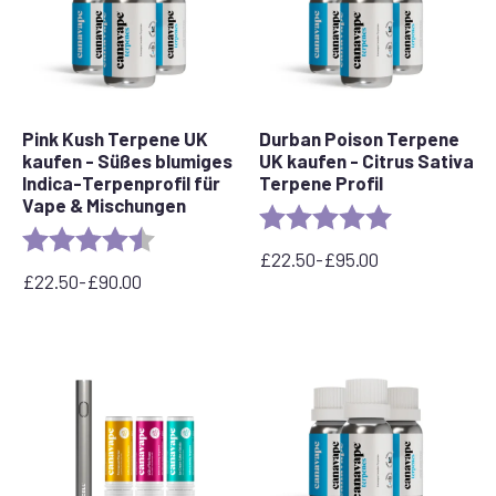
Pink Kush Terpene UK
Durban Poison Terpene
kaufen - Süßes blumiges
UK kaufen - Citrus Sativa
Indica-Terpenprofil für
Terpene Profil
Vape & Mischungen
Bewertung:
5.0 out of 5 s
Bewertung:
4,5 von 5 Sternen
£
22.50
-
£
95.00
Preisspanne:
£
22.50
-
£
90.00
Preisspanne:
£22.50
22,50
bis
£
£95.00
bis
90,00
£