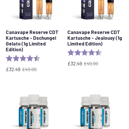
Canavape Reserve CDT
Canavape Reserve CDT
Kartusche - Dschungel
Kartusche - Jealousy (1g
Gelato (1g Limited
Limited Edition)
Edition)
Bewertung:
4,8 von 5 Ste
Bewertung:
4,7 von 5 Sternen
£
32.49
£
49.99
Ursprünglicher
Der
£
32.49
£
49.99
Ursprünglicher
Der
Preis
aktuelle
Preis
aktuelle
war:
Preis
war:
Preis
£49.99
beträgt:
£49.99
beträgt:
32,49
32,49
£.
£.