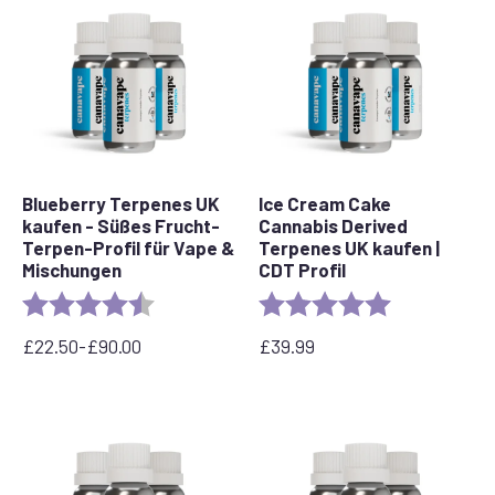
90,00
90,00
£
£
Blueberry Terpenes UK
Ice Cream Cake
kaufen - Süßes Frucht-
Cannabis Derived
Terpen-Profil für Vape &
Terpenes UK kaufen |
Mischungen
CDT Profil
Bewertung:
4,3 von 5 Sternen
Bewertung:
5.0 out of 5 s
£
22.50
-
£
90.00
£
39.99
Preisspanne:
22,50
£
bis
90,00
£