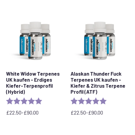
22,50
22,50
£
£
bis
bis
90,00
90,00
£
£
White Widow Terpenes
Alaskan Thunder Fuck
UK kaufen - Erdiges
Terpenes UK kaufen -
Kiefer-Terpenprofil
Kiefer & Zitrus Terpene
(Hybrid)
Profil (ATF)
Bewertung:
5.0 out of 5 stars
Bewertung:
5.0 out of 5 s
£
22.50
-
£
90.00
£
22.50
-
£
90.00
Preisspanne:
Preisspanne:
22,50
22,50
£
£
bis
bis