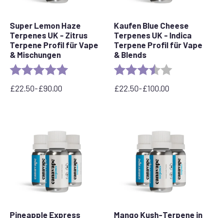
Super Lemon Haze
Kaufen Blue Cheese
Terpenes UK - Zitrus
Terpenes UK - Indica
Terpene Profil für Vape
Terpene Profil für Vape
& Mischungen
& Blends
Bewertung:
5.0 out of 5 stars
Bewertung:
3.5 out of 5 s
£
22.50
-
£
90.00
£
22.50
-
£
100.00
Preisspanne:
Preisspanne:
22,50
22,50
£
£
bis
bis
90,00
100,00
£
£
Pineapple Express
Mango Kush-Terpene in