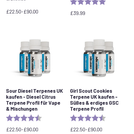
Bewertung:
5.0 out of 5 s
£
22.50
-
£
90.00
£
39.99
Preisspanne:
22,50
£
bis
90,00
£
Sour Diesel Terpenes UK
Girl Scout Cookies
kaufen - Diesel Citrus
Terpene UK kaufen -
Terpene Profil für Vape
Süßes & erdiges GSC
& Mischungen
Terpene Profil
Bewertung:
4,7 von 5 Sternen
Bewertung:
4,3 von 5 Ste
£
22.50
-
£
90.00
£
22.50
-
£
90.00
Preisspanne:
Preisspanne: