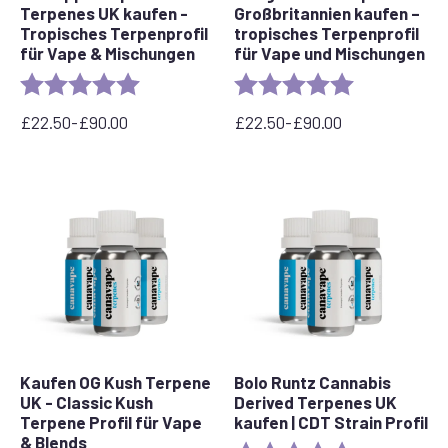
Terpenes UK kaufen -
Großbritannien kaufen –
Tropisches Terpenprofil
tropisches Terpenprofil
für Vape & Mischungen
für Vape und Mischungen
Bewertung:
5.0 out of 5 stars
Bewertung:
5.0 out of 5 s
£
22.50
-
£
90.00
£
22.50
-
£
90.00
Preisspanne:
Preisspanne:
22,50
22,50
£
£
bis
bis
90,00
90,00
£
£
Kaufen OG Kush Terpene
Bolo Runtz Cannabis
UK - Classic Kush
Derived Terpenes UK
Terpene Profil für Vape
kaufen | CDT Strain Profil
& Blends