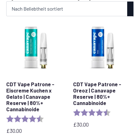
Beliebtheit
sortiert
CDT Vape Patrone -
CDT Vape Patrone -
Eiscreme Kuchen x
Oreoz | Canavape
Gelato | Canavape
Reserve | 80%+
Reserve | 80%+
Cannabinoide
Cannabinoide
Bewertung:
4,4 von 5 Ste
Bewertung:
4,6 von 5 Sternen
£
30.00
£
30.00