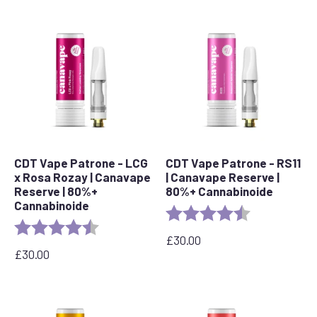
CDT Vape Patrone - LCG
CDT Vape Patrone - RS11
x Rosa Rozay | Canavape
| Canavape Reserve |
Reserve | 80%+
80%+ Cannabinoide
Cannabinoide
Bewertung:
4,7 von 5 Ste
Bewertung:
4,6 von 5 Sternen
£
30.00
£
30.00