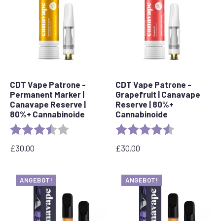
CDT Vape Patrone -
CDT Vape Patrone -
Permanent Marker |
Grapefruit | Canavape
Canavape Reserve |
Reserve | 80%+
80%+ Cannabinoide
Cannabinoide
Bewertung:
3.7 out of 5 stars
Bewertung:
4,6 von 5 Ste
£
30.00
£
30.00
ANGEBOT!
ANGEBOT!