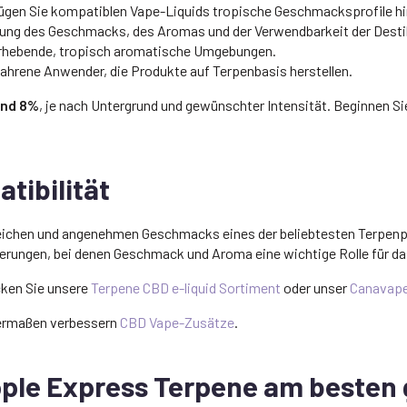
gen Sie kompatiblen Vape-Liquids tropische Geschmacksprofile hi
ung des Geschmacks, des Aromas und der Verwendbarkeit der Destil
rhebende, tropisch aromatische Umgebungen.
rfahrene Anwender, die Produkte auf Terpenbasis herstellen.
und 8%
, je nach Untergrund und gewünschter Intensität. Beginnen Si
tibilität
eichen und angenehmen Geschmacks eines der beliebtesten Terpenp
rungen, bei denen Geschmack und Aroma eine wichtige Rolle für das
cken Sie unsere
Terpene CBD e-liquid Sortiment
oder unser
Canavape
dermaßen verbessern
CBD Vape-Zusätze
.
pple Express Terpene am besten