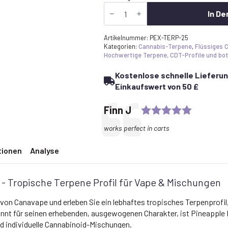
Pineapple
Express
In De
Terpenes
UK
kaufen
Artikelnummer:
PEX-TERP-25
-
Kategorien:
Cannabis-Terpene
,
Flüssiges 
Tropisches
Hochwertige Terpene, CDT-Profile und bo
Terpenprofil
für
Kostenlose schnelle Lieferun
Vape
Einkaufswert von 50 £
&
Blends
Menge
Rating: 
Testimonial
Author:
Finn J
Text:
works perfect in carts
tionen
Analyse
- Tropische Terpene Profil für Vape & Mischungen
von Canavape und erleben Sie ein lebhaftes tropisches Terpenprofil
annt für seinen erhebenden, ausgewogenen Charakter, ist Pineapple 
d individuelle Cannabinoid-Mischungen.