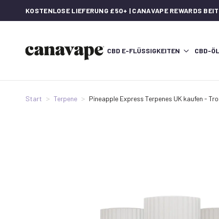
KOSTENLOSE LIEFERUNG £50+ | CANAVAPE REWARDS BEI
CBD E-FLÜSSIGKEITEN
CBD-Ö
Start
Terpene
Pineapple Express Terpenes UK kaufen - Tro