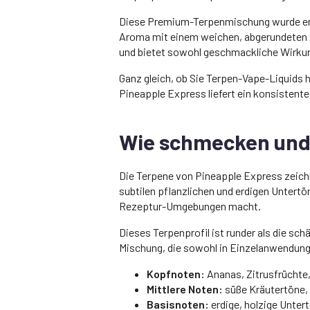
Diese Premium-Terpenmischung wurde entwi
Aroma mit einem weichen, abgerundeten A
und bietet sowohl geschmackliche Wirkung
Ganz gleich, ob Sie Terpen-Vape-Liquids 
Pineapple Express liefert ein konsisten
Wie schmecken und 
Die Terpene von Pineapple Express zeichn
subtilen pflanzlichen und erdigen Untertö
Rezeptur-Umgebungen macht.
Dieses Terpenprofil ist runder als die sc
Mischung, die sowohl in Einzelanwendunge
Kopfnoten:
Ananas, Zitrusfrüchte,
Mittlere Noten:
süße Kräutertöne,
Basisnoten:
erdige, holzige Unter