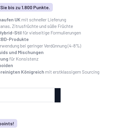
ie bis zu 1.800 Punkte.
kaufen UK
mit schneller Lieferung
anas, Zitrusfrüchte und süße Früchte
ybrid-Stil
für vielseitige Formulierungen
 CBD-Produkte
rwendung bei geringer Verdünnung (4-8%)
iquids und Mischungen
rung
für Konsistenz
noiden
reinigten Königreich
mit erstklassigem Sourcing
points!