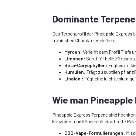
Dominante Terpene 
Das Terpenprofil der Pineapple Express b
tropischen Charakter verleihen.
Myrcen:
Verleiht dem Profil Tiefe 
Limonen:
Sorgt für helle Zitrusno
Beta-Caryophyllen:
Fügt ein mild
Humulen:
Trägt zu subtilen pflanzl
Linalool:
Fügt eine leichte blumige
Wie man Pineapple
Pineapple Express Terpene sind hochkonz
konzipiert und können für eine breite Pa
CBD-Vape-Formulierungen:
Misch