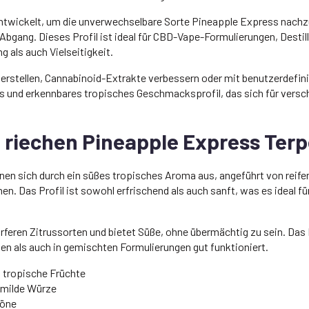
ckelt, um die unverwechselbare Sorte Pineapple Express nachzubild
bgang. Dieses Profil ist ideal für CBD-Vape-Formulierungen, Desti
 als auch Vielseitigkeit.
herstellen, Cannabinoid-Extrakte verbessern oder mit benutzerdefin
tes und erkennbares tropisches Geschmacksprofil, das sich für ver
riechen Pineapple Express Ter
en sich durch ein süßes tropisches Aroma aus, angeführt von reife
nen. Das Profil ist sowohl erfrischend als auch sanft, was es ideal 
härferen Zitrussorten und bietet Süße, ohne übermächtig zu sein. Da
n als auch in gemischten Formulierungen gut funktioniert.
 tropische Früchte
 milde Würze
töne