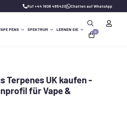
Ruf +44 1608 485420
Chatten auf WhatsApp
VAPE PENS
SPEKTRUM
LERNEN SIE
Suche
0
nach:
s Terpenes UK kaufen -
nprofil für Vape &