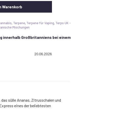
n Warenkorb
Cannabis
,
Terpene
,
Terpene für Vaping
,
Terps UK -
tanische Mischungen
g innerhalb Großbritanniens bei einem
5.0 out of 5 stars
Date:
20.06.2026
, das süße Ananas, Zitrusschalen und
Express eines der beliebtesten