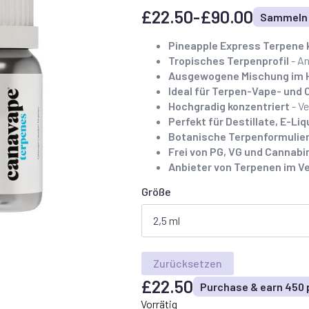
£
22.50
-
£
90.00
Sammeln S
Preisspanne:
22,50
Pineapple Express Terpene 
Tropisches Terpenprofil
- An
£
Ausgewogene Mischung im H
bis
Ideal für Terpen-Vape- und
90,00
Hochgradig konzentriert
- Ve
Perfekt für Destillate, E-L
£
Botanische Terpenformulie
Frei von PG, VG und Cannabi
Anbieter von Terpenen im Ve
Größe
Zurücksetzen
£
22.50
Purchase & earn 450 
Vorrätig