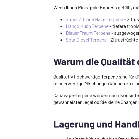
Wenn Ihnen Pineapple Express gefällt, mö
Super Zitrone Haze Terpene
- zitru
Mango Kush Terpene
- tiefere trop
Blauer Traum Terpene
- ausgewogene
Sour Diesel Terpene
- Zitrusfrüchte
Warum die Qualität 
Qualitativ hochwertige Terpene sind für d
minderwertige Mischungen können zu ein
Canavape-Terpene werden nach Konsisten
gewährleisten, egal ob Sie kleine Charge
Lagerung und Han
An einem kühlen, dunklen Ort aufb