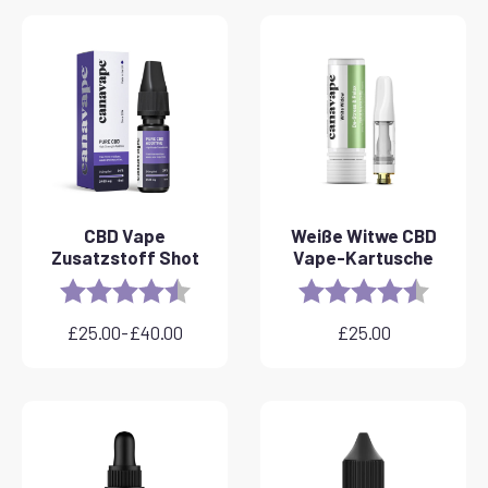
CBD Vape
Weiße Witwe CBD
Zusatzstoff Shot
Vape-Kartusche
Rating:
4.8 out of 5 stars
Rating:
4.6 out 
£
25.00
-
£
40.00
£
25.00
Preisspanne:
£25.00
bis
£40.00