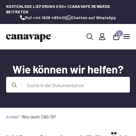
KOSTENLOSE LIEFERUNG £50+ | CANAVAPE REWARDS
BEITRETEN
Ruf +44 1608 485420
Chatten auf WhatsApp
0
Suche
nach:
Wie können wir helfen?
Suche
nach:
Artikel
"
Wie riecht CBD-Öl?