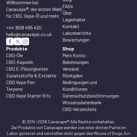
Willkommen bei
FAQs
Canavape®, der ersten Wahl
Über
für CBD, Vape-Öl und mehr.
Lagerhalter
Kontakt
+44 1608 485 420
Laborberichte
hello@canavape.co.uk
Bewertungen
Produkte
Shop
CBD-Öle
Mein Konto
CBD-Kapseln
Belohnungen
CBD E-Flüssigkeiten
Versand
Zusatzstoffe & Extrakte
Rückgabe
CBD Vape Pen
Bedingungen und
Terpene
Konditionen
CBD Vape Starter Kits
Datenschutzbestimmungen
Wissensdatenbank
CBD-Verzeichnis
© 2014-2026 Canavape® Alle Rechte vorbehalten.
Die Produkte von Canavape werden von einer dritten Partei im
Labor getestet und verstoßen nicht gegen den Misuse of Drugs Act