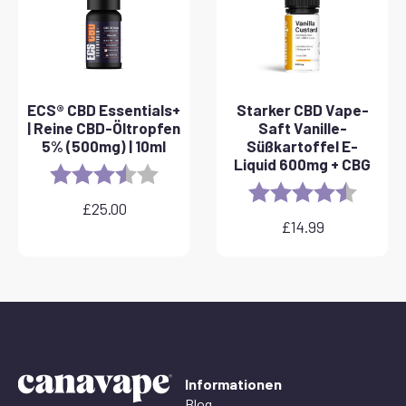
ECS® CBD Essentials+
Starker CBD Vape-
| Reine CBD-Öltropfen
Saft Vanille-
5% (500mg) | 10ml
Süßkartoffel E-
Liquid 600mg + CBG
Rating:
3.8 out of 5 stars
Rating:
4.6 out 
£
25.00
£
14.99
Informationen
Blog