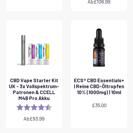
Ab
£
108.99
CBD Vape Starter Kit
ECS® CBD Essentials+
UK - 3x Vollspektrum-
| Reine CBD-Öltropfen
Patronen & CCELL
10% (1000mg) | 10ml
M4B Pro Akku
£
35.00
Rating:
4.8 out of 5 stars
Ab
£
93.99