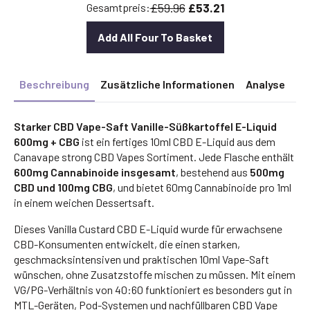
£59.96
£53.21
Gesamtpreis:
Add All Four To Basket
Beschreibung
Zusätzliche Informationen
Analyse
Starker CBD Vape-Saft Vanille-Süßkartoffel E-Liquid
600mg + CBG
ist ein fertiges 10ml CBD E-Liquid aus dem
Canavape strong CBD Vapes Sortiment. Jede Flasche enthält
600mg Cannabinoide insgesamt
, bestehend aus
500mg
CBD und 100mg CBG
, und bietet 60mg Cannabinoide pro 1ml
in einem weichen Dessertsaft.
Dieses Vanilla Custard CBD E-Liquid wurde für erwachsene
CBD-Konsumenten entwickelt, die einen starken,
geschmacksintensiven und praktischen 10ml Vape-Saft
wünschen, ohne Zusatzstoffe mischen zu müssen. Mit einem
VG/PG-Verhältnis von 40:60 funktioniert es besonders gut in
MTL-Geräten, Pod-Systemen und nachfüllbaren CBD Vape