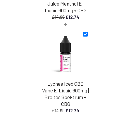
Juice Menthol E-
Liquid 600mg + CBG
Ursprünglicher
Aktueller
£
14.99
£
12.74
+
Preis
Preis
war:
ist:
£14.99
£12.74.
Lychee Iced CBD
Vape E-Liquid 600mg |
Breites Spektrum +
CBG
Ursprünglicher
Aktueller
£
14.99
£
12.74
Preis
Preis
war:
ist:
£14.99
£12.74.