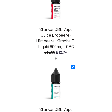
Starker CBD Vape
Juice Erdbeere-
Himbeere-Kirsche E-
Liquid 600mg + CBG
Ursprünglicher
Aktueller
£
14.99
£
12.74
+
Preis
Preis
war:
ist:
£14.99
£12.74.
Starker CBD Vape