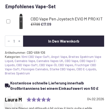
Empfohlenes Vape-Set
CBD Vape Pen Joyetech EVIO M PRO KIT
Ursprünglicher
Aktueller
£
17.99
£
17.09
Preis
Preis
war:
ist:
Starker
£17.99
£17.09.
CBD
In Den Warenkorb
Vape-
Saft
Vanille-
Artikelnummer:
CBD-VAN-106
Süßkartoffel
Kategorien:
10ml CBD Vape-Saft
,
Angst Vape
,
Breites Spektrum Vape
E-
Liquid
,
Cannabis Vape
,
Cannabis Vapes UK
,
CBD Vape
,
CBD Vape E-
Liquid
Liquids
,
CBD Vape-Saft
,
CBD Vape-Öl
,
CBD Vapes
,
Fruchtiger CBD
600mg
Vape-Saft
,
Flüssiges Cannabis
,
Starke CBD Vapes
,
CBD E-Liquids
,
+
Breites Spektrum
CBG
Menge
Kostenlose schnelle Lieferung innerhalb
Großbritanniens bei einem Einkaufswert von 50 £
Rating: 5.0 out of 5 stars
Testimonial
Author:
Laura M
Date:
04.02.2026
Text:
Very nice flavour and although a bit pricey it lasts quite a while