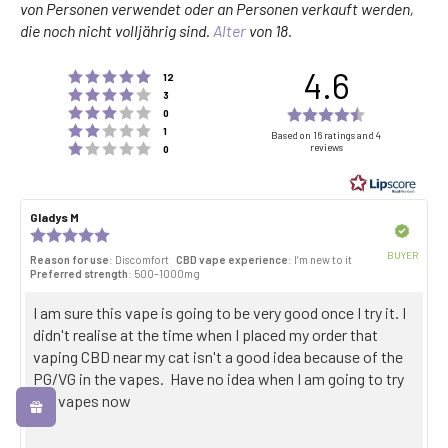
von Personen verwendet oder an Personen verkauft werden,
die noch nicht volljährig sind.
Alter
von 18.
4.6
Rating 5 out of 5 stars
votes
12
Rating 4 out of 5 stars
votes
3
Rating 3 out of 5 stars
Rating
votes
0
Rating 2 out of 5 stars
votes
4.6
1
Based on 16 ratings and 4
Rating 1 out of 5 stars
reviews
votes
0
out
of
5
Review
Gladys M
Review
stars
author:
date:
Verified
Review
rating:
BUYER
Reason for use
: Discomfort
CBD vape experience
: I’m new to it
5.0
Purch
Preferred strength
: 500–1000mg
out
date:
of
Review
I am sure this vape is going to be very good once I try it. I
5
stars
text:
didn't realise at the time when I placed my order that
vaping CBD near my cat isn't a good idea because of the
PG/VG in the vapes. Have no idea when I am going to try
the vapes now