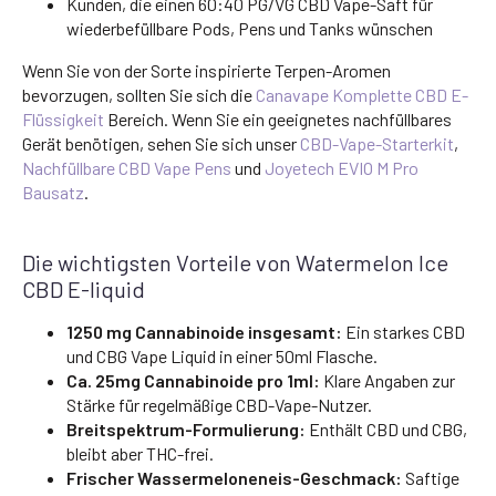
Kunden, die einen 60:40 PG/VG CBD Vape-Saft für
wiederbefüllbare Pods, Pens und Tanks wünschen
Wenn Sie von der Sorte inspirierte Terpen-Aromen
bevorzugen, sollten Sie sich die
Canavape Komplette CBD E-
Flüssigkeit
Bereich. Wenn Sie ein geeignetes nachfüllbares
Gerät benötigen, sehen Sie sich unser
CBD-Vape-Starterkit
,
Nachfüllbare CBD Vape Pens
und
Joyetech EVIO M Pro
Bausatz
.
Die wichtigsten Vorteile von Watermelon Ice
CBD E-liquid
1250 mg Cannabinoide insgesamt:
Ein starkes CBD
und CBG Vape Liquid in einer 50ml Flasche.
Ca. 25mg Cannabinoide pro 1ml:
Klare Angaben zur
Stärke für regelmäßige CBD-Vape-Nutzer.
Breitspektrum-Formulierung:
Enthält CBD und CBG,
bleibt aber THC-frei.
Frischer Wassermeloneneis-Geschmack:
Saftige