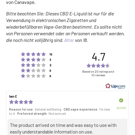
von Canavape.
Bitte beachten Sie: Dieses CBD E-Liquid ist nur für die
Verwendung in elektronischen Zigaretten und
wiederbefüllbaren Vape-Geräten bestimmt. Es sollte nicht
von Personen verwendet oder an Personen verkauft werden,
die noch nicht volljährig sind.
Alter
von 18.
4.7
Rating 5 out of 5 stars
votes
15
Rating 4 out of 5 stars
votes
3
Rating 3 out of 5 stars
Rating
votes
2
Rating 2 out of 5 stars
votes
4.7
0
Based on 20 ratings and
Rating 1 out of 5 stars
10 reviews
votes
0
out
of
5
Review
Ian C
Review
stars
author:
date:
Verified
Review
rating:
BUYER
Reason for use
: General wellbeing
CBD vape experience
: I’m new
5.0
Purch
to it
Preferred strength
: Not sure yet
out
date:
of
Review
The product arrived on time and was easy to use with
5
stars
text:
easily understandable information on use.