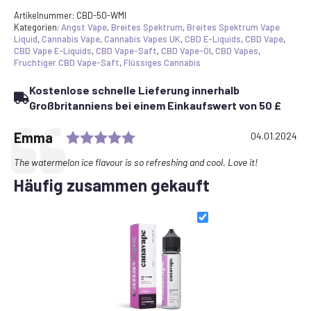
Artikelnummer:
CBD-50-WMI
Kategorien:
Angst Vape
,
Breites Spektrum
,
Breites Spektrum Vape
Liquid
,
Cannabis Vape
,
Cannabis Vapes UK
,
CBD E-Liquids
,
CBD Vape
,
CBD Vape E-Liquids
,
CBD Vape-Saft
,
CBD Vape-Öl
,
CBD Vapes
,
Fruchtiger CBD Vape-Saft
,
Flüssiges Cannabis
Kostenlose schnelle Lieferung innerhalb
Großbritanniens bei einem Einkaufswert von 50 £
Rating: 5.0 out of 5 stars
Testimonial
Autor:
Emma
Datum:
04.01.2024
Text:
The watermelon ice flavour is so refreshing and cool. Love it!
Häufig zusammen gekauft