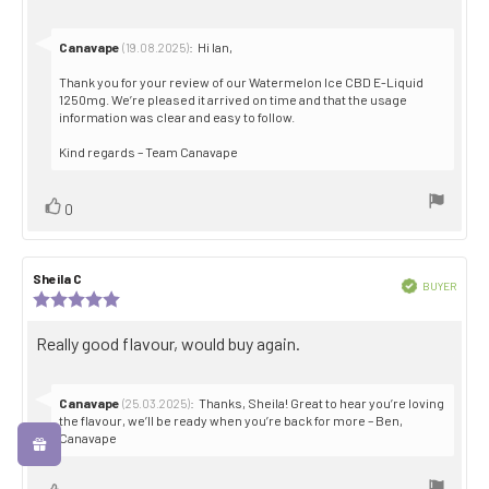
Reply
Canavape
:
Hi Ian,
(19.08.2025)
from:
Thank you for your review of our Watermelon Ice CBD E-Liquid
1250mg. We’re pleased it arrived on time and that the usage
information was clear and easy to follow.
Kind regards – Team Canavape
Vote
vote(s)
0
up
Review
Sheila C
Review
Verified
BUYER
author:
date:
Review
Purch
rating:
date:
5.0
Review
Really good flavour, would buy again.
out
text:
of
5
stars
Reply
Canavape
:
Thanks, Sheila! Great to hear you’re loving
(25.03.2025)
from:
the flavour, we’ll be ready when you’re back for more – Ben,
Canavape