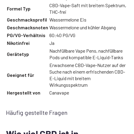
CBD-Vape-Saft mit breitem Spektrum,
Formel Typ
THC-frei
Geschmacksprofil
Wassermelone Eis
Geschmacksnoten
Wassermelone und kühler Abgang
PG/VG-Verhältnis
60:40 PG/VG
Nikotinfrei
Ja
Nachfüllbare Vape Pens, nachfüllbare
Gerätetyp
Pods und kompatible E-Liquid-Tanks
Erwachsene CBD-Vape-Nutzer auf der
Suche nach einem erfrischenden CBD-
Geeignet für
E-Liquid mit breitem
Wirkungsspektrum
Hergestellt von
Canavape
Häufig gestellte Fragen
Wie viel CBD ist in