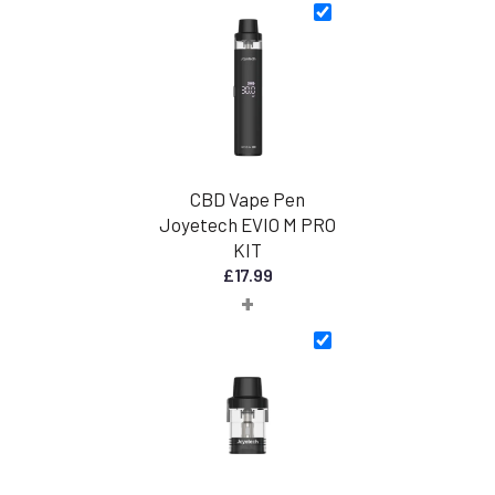
£40.00
CBD Vape Pen
Joyetech EVIO M PRO
KIT
£
17.99
+