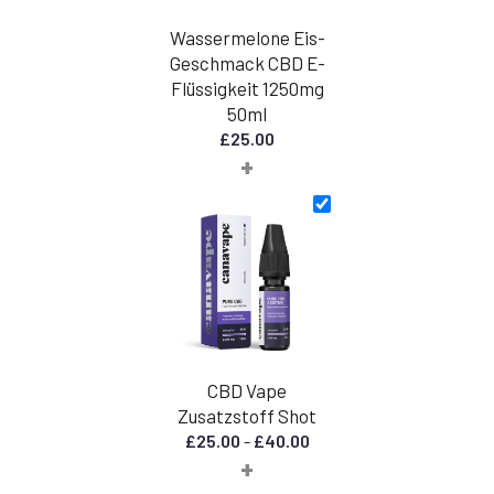
Wassermelone Eis-
Geschmack CBD E-
Flüssigkeit 1250mg
50ml
£
25.00
+
CBD Vape
Zusatzstoff Shot
Preisspanne:
£
25.00
-
£
40.00
+
£25.00
bis