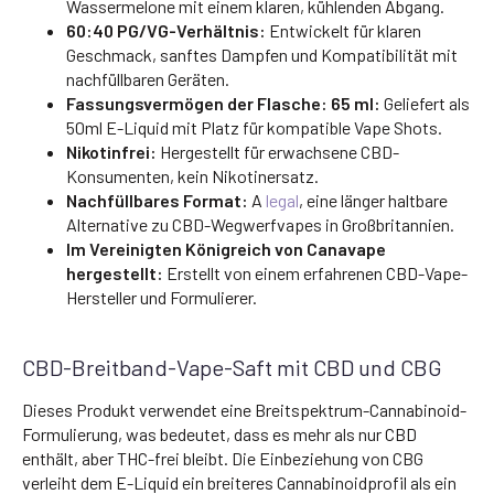
Wassermelone mit einem klaren, kühlenden Abgang.
60:40 PG/VG-Verhältnis:
Entwickelt für klaren
Geschmack, sanftes Dampfen und Kompatibilität mit
nachfüllbaren Geräten.
Fassungsvermögen der Flasche: 65 ml:
Geliefert als
50ml E-Liquid mit Platz für kompatible Vape Shots.
Nikotinfrei:
Hergestellt für erwachsene CBD-
Konsumenten, kein Nikotinersatz.
Nachfüllbares Format:
A
legal
, eine länger haltbare
Alternative zu CBD-Wegwerfvapes in Großbritannien.
Im Vereinigten Königreich von Canavape
hergestellt:
Erstellt von einem erfahrenen CBD-Vape-
Hersteller und Formulierer.
CBD-Breitband-Vape-Saft mit CBD und CBG
Dieses Produkt verwendet eine Breitspektrum-Cannabinoid-
Formulierung, was bedeutet, dass es mehr als nur CBD
enthält, aber THC-frei bleibt. Die Einbeziehung von CBG
verleiht dem E-Liquid ein breiteres Cannabinoidprofil als ein