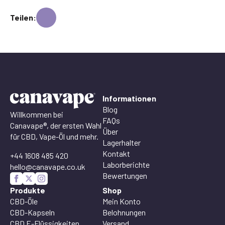
Teilen:
Informationen
Blog
Willkommen bei
FAQs
Canavape®, der ersten Wahl
Über
für CBD, Vape-Öl und mehr.
Lagerhalter
Kontakt
+44 1608 485 420
Laborberichte
hello@canavape.co.uk
Bewertungen
Produkte
Shop
CBD-Öle
Mein Konto
CBD-Kapseln
Belohnungen
CBD E-Flüssigkeiten
Versand