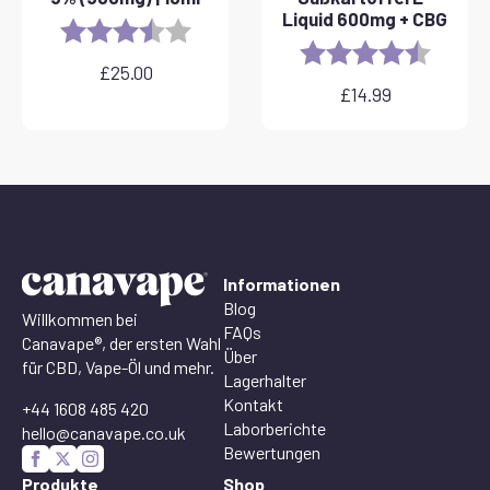
Liquid 600mg + CBG
Rating:
3.8 out of 5 stars
Rating:
4.6 out 
£
25.00
£
14.99
Informationen
Blog
Willkommen bei
FAQs
Canavape®, der ersten Wahl
Über
für CBD, Vape-Öl und mehr.
Lagerhalter
Kontakt
+44 1608 485 420
Laborberichte
hello@canavape.co.uk
Bewertungen
Produkte
Shop