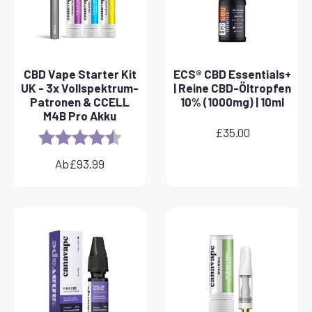
CBD Vape Starter Kit
ECS® CBD Essentials+
UK - 3x Vollspektrum-
| Reine CBD-Öltropfen
Patronen & CCELL
10% (1000mg) | 10ml
M4B Pro Akku
£
35.00
Rating:
4.8 out of 5 stars
Ab
£
93.99