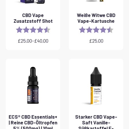
CBD Vape
Weiße Witwe CBD
Zusatzstoff Shot
Vape-Kartusche
Rating:
4.8 out of 5 stars
Rating:
4.6 out 
£
25.00
-
£
40.00
£
25.00
Preisspanne:
£25.00
bis
£40.00
ECS® CBD Essentials+
Starker CBD Vape-
| Reine CBD-Öltropfen
Saft Vanille-
5% (500mg) | 10ml
Süßkartoffel E-