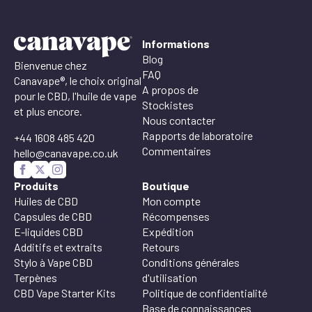
Informations
Blog
Bienvenue chez
FAQ
Canavape®, le choix original
A propos de
pour le CBD, l'huile de vape
Stockistes
et plus encore.
Nous contacter
Rapports de laboratoire
+44 1608 485 420
Commentaires
hello@canavape.co.uk
Produits
Boutique
Huiles de CBD
Mon compte
Capsules de CBD
Récompenses
E-liquides CBD
Expédition
Additifs et extraits
Retours
Stylo à Vape CBD
Conditions générales
Terpènes
d'utilisation
CBD Vape Starter Kits
Politique de confidentialité
Base de connaissances