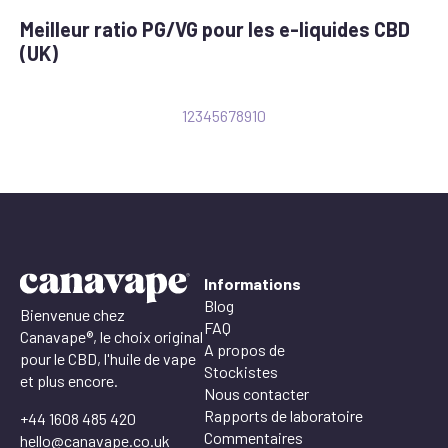
Meilleur ratio PG/VG pour les e-liquides CBD
(UK)
1
2
3
4
5
6
7
8
9
10
Informations
Blog
Bienvenue chez
FAQ
Canavape®, le choix original
A propos de
pour le CBD, l'huile de vape
Stockistes
et plus encore.
Nous contacter
Rapports de laboratoire
+44 1608 485 420
Commentaires
hello@canavape.co.uk