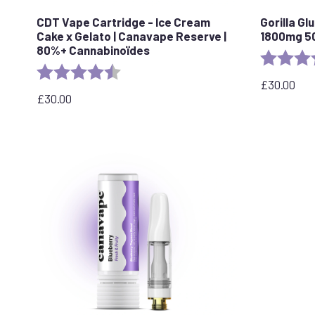
CDT Vape Cartridge - Ice Cream
Gorilla Gl
Cake x Gelato | Canavape Reserve |
1800mg 5
80%+ Cannabinoïdes
Evaluation 
Evaluation :
4,6 sur 5 étoiles
£
30.00
£
30.00