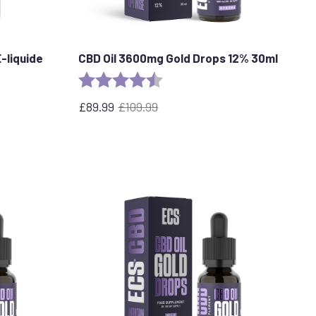
-liquide
CBD Oil 3600mg Gold Drops 12% 30ml
Evaluation :
4,7 sur 5 étoiles
les
£
89.99
£
109.99
Le
Le
prix
prix
initial
actuel
était
est
:
:
£109.99.
£89.99.