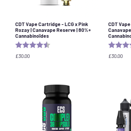
CDT Vape Cartridge - LCG x Pink
CDT Vape 
Rozay | Canavape Reserve | 80%+
Canavape
Cannabinoïdes
Cannabin
Evaluation :
4,6 sur 5 étoiles
Evaluation 
£
30.00
£
30.00