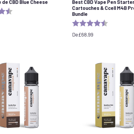
 de CBD Blue Cheese
Best CBD Vape Pen Starter 
Cartouches & Ccell M4B Pr
:
4.5 out of 5 stars
Bundle
Evaluation :
4,7 sur 5 étoi
De
£
68.99