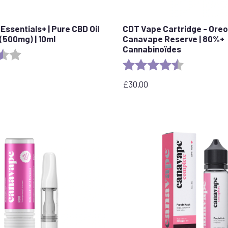
Essentials+ | Pure CBD Oil
CDT Vape Cartridge - Oreo
(500mg) | 10ml
Canavape Reserve | 80%+
Cannabinoïdes
:
3.8 out of 5 stars
Evaluation :
4.4 out of 5 
£
30.00