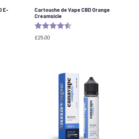
D E-
Cartouche de Vape CBD Orange
Creamsicle
les
Evaluation :
4.2 out of 5 stars
£
25.00