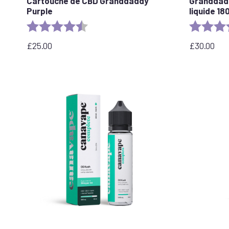
Cartouche de CBD Granddaddy
Granddadd
Purple
liquide 1
Evaluation :
4.5 out of 5 stars
Evaluation 
£
25.00
£
30.00