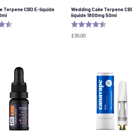
ue Terpene CBD E-liquide
Wedding Cake Terpene CB
0ml
liquide 1800mg 50ml
:
4.5 out of 5 stars
Evaluation :
4,8 sur 5 étoi
£
30.00