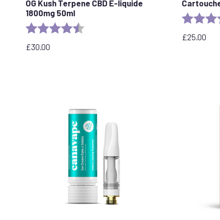
OG Kush Terpene CBD E-liquide
Cartouche
1800mg 50ml
Evaluation 
Evaluation :
4,6 sur 5 étoiles
£
25.00
£
30.00