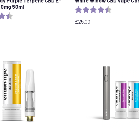
y Purple Terpene CBD E-
White Widow CBD Vape Car
800mg 50ml
Evaluation :
4,6 sur 5 étoi
:
4,8 sur 5 étoiles
£
25.00