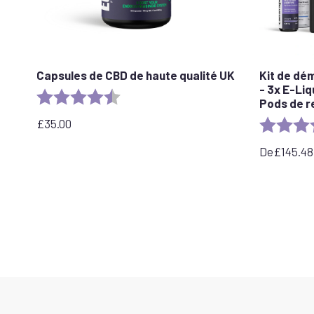
Capsules de CBD de haute qualité UK
Kit de dé
- 3x E-Liq
Evaluation :
4,8 sur 5 étoiles
Pods de 
£
35.00
Evaluation 
De
£
145.48