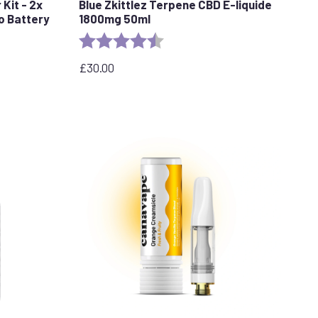
Kit - 2x
Blue Zkittlez Terpene CBD E-liquide
o Battery
1800mg 50ml
Evaluation :
4,7 sur 5 étoiles
les
£
30.00