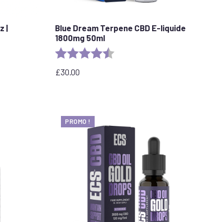
z |
Blue Dream Terpene CBD E-liquide
1800mg 50ml
Evaluation :
4,8 sur 5 étoiles
stars
£
30.00
PROMO !