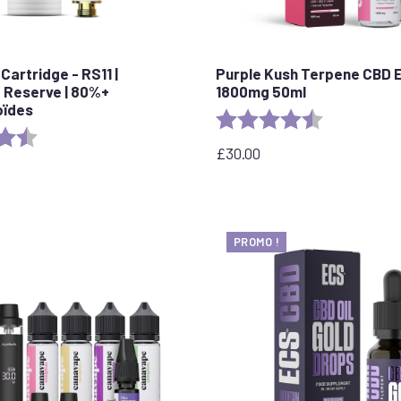
Cartridge - RS11 |
Purple Kush Terpene CBD E
 Reserve | 80%+
1800mg 50ml
oïdes
Evaluation :
4,6 sur 5 étoi
:
4,7 sur 5 étoiles
£
30.00
PROMO !