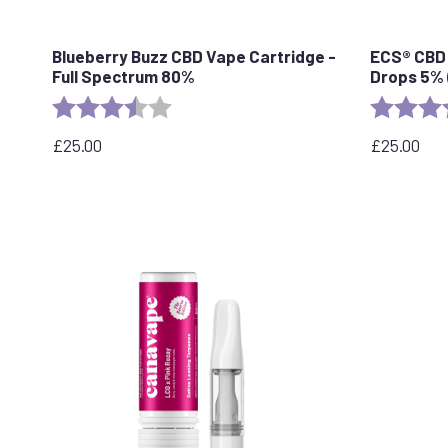
Blueberry Buzz CBD Vape Cartridge -
ECS® CBD 
Full Spectrum 80%
Drops 5% 
Evaluation :
3.6 out of 5 stars
Evaluation 
£
25.00
£
25.00