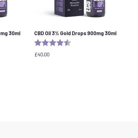
0mg 30ml
CBD Oil 3% Gold Drops 900mg 30ml
stars
Evaluation :
4,9 sur 5 étoiles
£
40.00