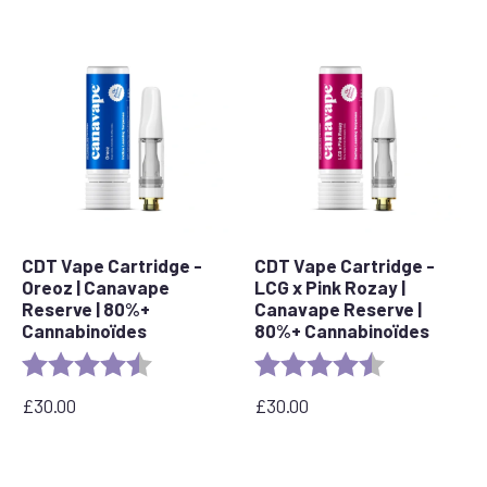
CDT Vape Cartridge -
CDT Vape Cartridge -
Oreoz | Canavape
LCG x Pink Rozay |
Reserve | 80%+
Canavape Reserve |
Cannabinoïdes
80%+ Cannabinoïdes
Evaluation :
4.4 out of 5 stars
Evaluation :
4,6 sur 5 étoil
£
30.00
£
30.00