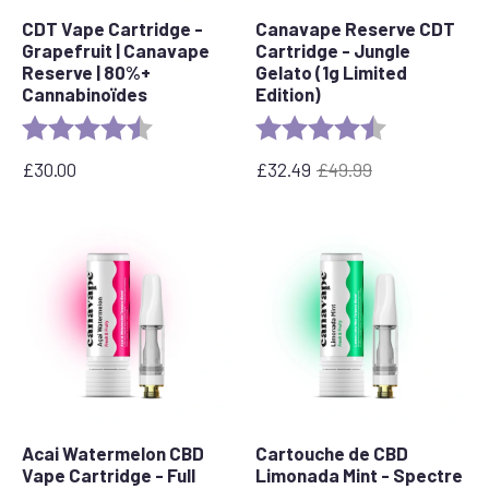
CDT Vape Cartridge -
Canavape Reserve CDT
Grapefruit | Canavape
Cartridge - Jungle
Reserve | 80%+
Gelato (1g Limited
Cannabinoïdes
Edition)
Evaluation :
4,6 sur 5 étoiles
Evaluation :
4,7 sur 5 étoil
£
30.00
£
32.49
£
49.99
Le
Le
prix
prix
initial
actuel
était
est
:
de
£49.99.
:
32,49
£.
Acai Watermelon CBD
Cartouche de CBD
Vape Cartridge - Full
Limonada Mint - Spectre