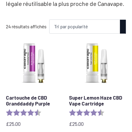
légale réutilisable la plus proche de Canavape.
Trié
24 résultats affichés
par
popularité
Cartouche de CBD
Super Lemon Haze CBD
Granddaddy Purple
Vape Cartridge
Evaluation :
4.5 out of 5 stars
Evaluation :
4,6 sur 5 étoil
£
25.00
£
25.00