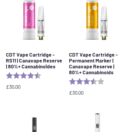
CDT Vape Cartridge -
CDT Vape Cartridge -
RS11 | Canavape Reserve
Permanent Marker |
| 80%+ Cannabinoïdes
Canavape Reserve |
80%+ Cannabinoids
Evaluation :
4,7 sur 5 étoiles
Evaluation :
3.7 out of 5 s
£
30.00
£
30.00