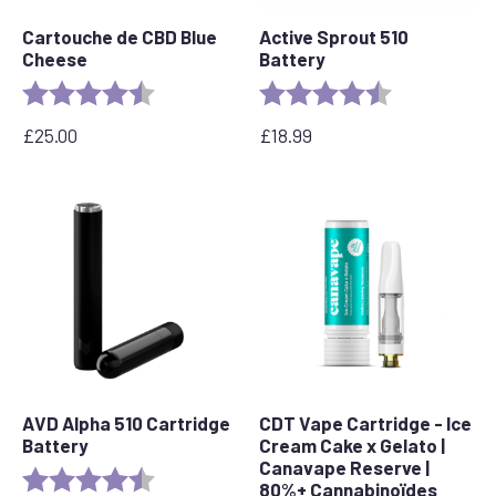
Cartouche de CBD Blue
Active Sprout 510
Cheese
Battery
Evaluation :
4.5 out of 5 stars
Evaluation :
4,6 sur 5 étoil
£
25.00
£
18.99
AVD Alpha 510 Cartridge
CDT Vape Cartridge - Ice
Battery
Cream Cake x Gelato |
Canavape Reserve |
Evaluation :
4,7 sur 5 étoiles
80%+ Cannabinoïdes