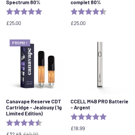
Spectrum 80%
complet 80%
Evaluation :
5.0 sur 5 étoiles
Evaluation :
4,7 sur 5 étoil
£
25.00
£
25.00
PROMO !
Canavape Reserve CDT
CCELL M4B PRO Batterie
Cartridge - Jealousy (1g
- Argent
Limited Edition)
Evaluation :
5.0 sur 5 étoil
Evaluation :
4,8 sur 5 étoiles
£
18.99
£
32.49
£
49.99