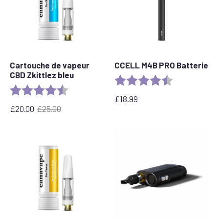
Cartouche de vapeur
CCELL M4B PRO Batterie
CBD Zkittlez bleu
Evaluation :
4,6 sur 5 étoil
Evaluation :
4,6 sur 5 étoiles
£
18.99
£
20.00
£
25.00
Le
Le
prix
prix
initial
actuel
était
est
:
:
£25.00.
£20.00.