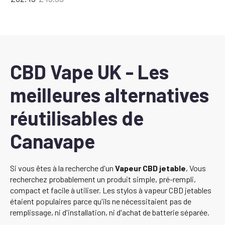
Le
Le
prix
prix
initial
actuel
était
est
:
de
£49.99.
:
32,49
CBD Vape UK - Les
£.
meilleures alternatives
réutilisables de
Canavape
Si vous êtes à la recherche d'un
Vapeur CBD jetable
, Vous
recherchez probablement un produit simple, pré-rempli,
compact et facile à utiliser. Les stylos à vapeur CBD jetables
étaient populaires parce qu'ils ne nécessitaient pas de
remplissage, ni d'installation, ni d'achat de batterie séparée.