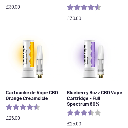
£
30.00
Evaluation :
4,6 sur 5 étoil
£
30.00
Cartouche de Vape CBD
Blueberry Buzz CBD Vape
Orange Creamsicle
Cartridge - Full
Spectrum 80%
Evaluation :
4.2 out of 5 stars
Evaluation :
3.6 out of 5 s
£
25.00
£
25.00