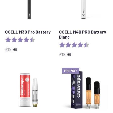
CCELL M3B Pro Battery
CCELL M4B PRO Battery
Blanc
Evaluation :
4,8 sur 5 étoiles
Evaluation :
4.2 out of 5 s
£
18.99
£
18.99
PROMO !